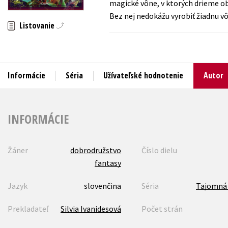
magické vône, v ktorých drieme ob
Bez nej nedokážu vyrobiť žiadnu v
Humanitné a spoločenské ve
Auto - moto
Listovanie
Jazyky
Beletria pre deti
Kalendáre, diáre
Beletria pre dospelých
Informácie
Séria
Užívateľské hodnotenie
Autor
Kariéra a osobný rozvoj
INFORMÁCIE
Žáner
dobrodružstvo
Číslo dielu
fantasy
Jazyk
slovenčina
Séria
Tajomná 
Prekladateľ
Silvia Ivanidesová
Počet strán