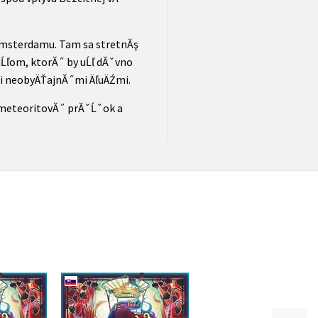
o Amsterdamu. Tam sa stretnĂş
Ĺľom, ktorĂ˝ by uĹľ dĂˇvno
mi neobyÄŤajnĂ˝mi ÄľuÄŹmi.
 meteoritovĂ˝ prĂˇĹˇok a
áreň 3 -
Tajomná lekáreň 3 -
Tajomná lekáreň 1 -
majsteriek
Falošná hra majsteriek
vzduchu cítiť mág
sť)