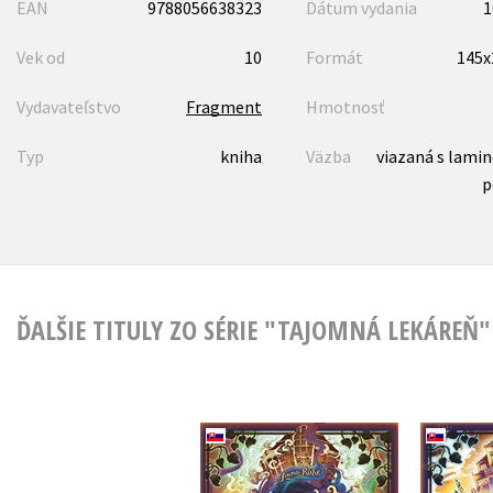
EAN
9788056638323
Dátum vydania
1
Vek od
10
Formát
145
Vydavateľstvo
Fragment
Hmotnosť
Typ
kniha
Väzba
viazaná s lami
p
ĎALŠIE TITULY ZO SÉRIE "TAJOMNÁ LEKÁREŇ"
Tajo
Tajomná lekáreň 6 -
Mes
Dedičstvo vily Evie