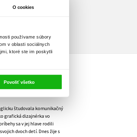
O cookies
a
vnosti používame súbory
om v oblasti sociálnych
mi, ktoré ste im poskytli
Povoliť všetko
Anglicku študovala komunikačný
ko grafická dizajnérka vo
íbehy sa v jej hlave rodili
vojich dvoch detí. Dnes žije s