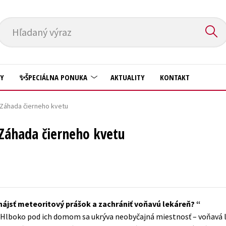
Hľadaný výraz
HY
✨ŠPECIÁLNA PONUKA
AKTUALITY
KONTAKT
 Záhada čierneho kvetu
Predškoláci
Komiks
 Záhada čierneho kvetu
Príroda a záhrada
Krížovky
Prírodné vedy
Kuchárske knihy
Technické vedy
New Adult
Učebnice
Obchod a ekonómia
ájsť meteoritový prášok a zachrániť voňavú lekáreň?
Umenie a kultúra
Ostatné
 Hlboko pod ich domom sa ukrýva neobyčajná miestnosť – voňavá l
Výchova a pedagogika