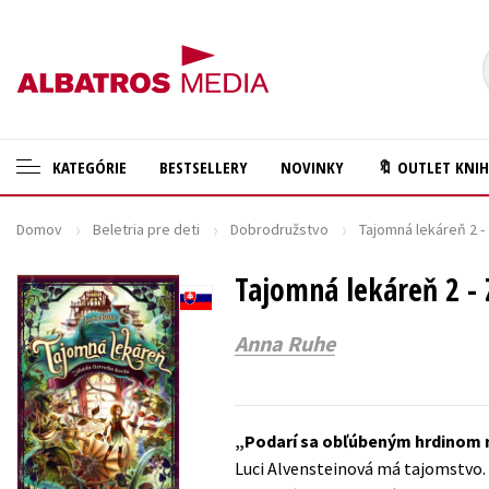
KATEGÓRIE
BESTSELLERY
NOVINKY
🔖 OUTLET KNI
Domov
Beletria pre deti
Dobrodružstvo
Tajomná lekáreň 2 -
🛍️ Darčekové poukazy
Cestovanie
✍️Knihy s podpisom
Tajomná lekáreň 2 -
Darčekové publikácie
🎁 Limitované balíčky
Digitálna fotografia
Anna Ruhe
🔥 Výhodné predpredaje
Doplnkový sortiment
🏷️ Zlacnené knihy
Ezoterika a duchovný svet
Podarí sa obľúbeným hrdinom n
⚔️ Zaklínač na CD
História a military
Luci Alvensteinová má tajomstvo.
🔖Outlet knihy
Hobby