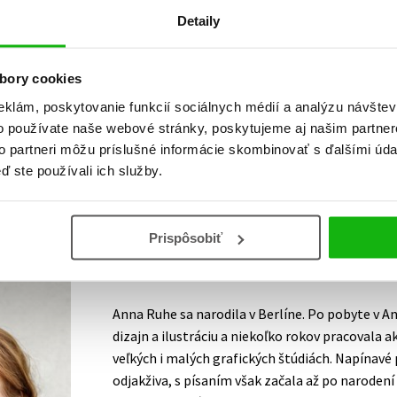
Detaily
Vaše hodnotenie
Používateľskú recenziu môžu vkladať len registrovaní užívateli
bory cookies
Prihlásiť
eklám, poskytovanie funkcií sociálnych médií a analýzu návšte
o používate naše webové stránky, poskytujeme aj našim partner
to partneri môžu príslušné informácie skombinovať s ďalšími údaj
ď ste používali ich služby.
AUTOR KNIHY
Prispôsobiť
Anna Ruhe
Anna Ruhe sa narodila v Berlíne. Po pobyte v 
dizajn a ilustráciu a niekoľko rokov pracovala a
veľkých i malých grafických štúdiách. Napínavé pr
odjakživa, s písaním však začala až po narodení s