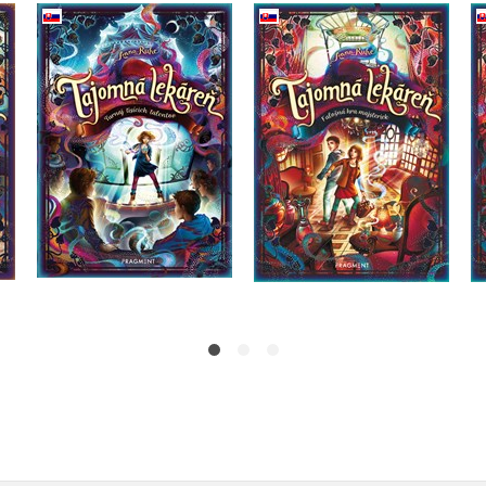
Tajomná lekáreň 3 -
-
Tajomná lekáreň 4 -
Falošná hra majsteriek
o
Turnaj tisícich talentov
(2. akosť)
Anna Ruhe
Anna Ruhe
Do košíka
Do košíka
12,74 €
7,00 €