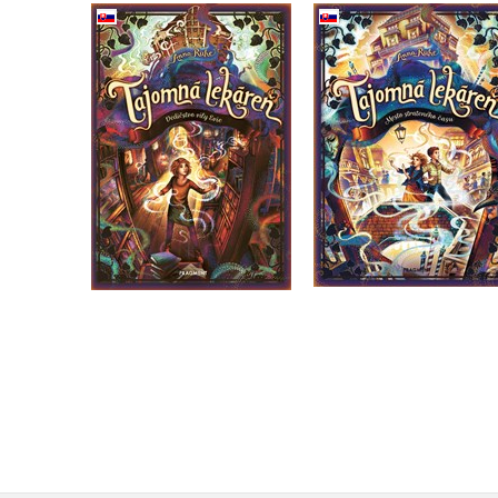
Tajomná lekáreň 5 
Tajomná lekáreň 6 -
Mesto stratenéh
Dedičstvo vily Evie
času
Anna Ruhe
Anna Ruhe
Do košíka
Do košíka
12,74 €
12,74 €