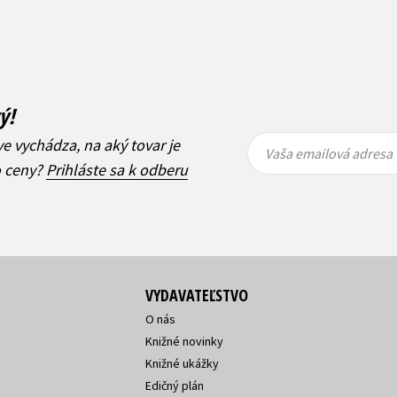
ý!
Vaša
Vaša
ve vychádza, na aký tovar je
emailová
emailová
Vaša emailová adresa
adresa
adresa
o ceny?
Prihláste sa k odberu
VYDAVATEĽSTVO
O nás
Knižné novinky
Knižné ukážky
Edičný plán