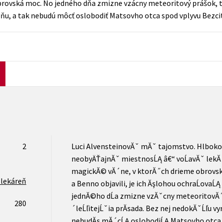
rovská moc. No jedného dňa zmizne vzácny meteoritový prášok, tá 
Počítače
ôňu, a tak nebudú môcť oslobodiť Matsovho otca spod vplyvu Bezcit
dy
Young adult
Poézia
Young adult (SK)
Populárno - náučná pre dospelých
Zdravie a životný štýl
Populárno - náučné pre deti
Všetky tituly
2
Luci AlvensteinovĂˇ mĂˇ tajomstvo. Hlboko
neobyÄŤajnĂˇ miestnosĹĄ â€“ voĹavĂˇ lekĂˇr
magickĂ© vĂ´ne, v ktorĂ˝ch drieme obrovskĂ
lekáreň
a Benno objavili, je ich Ăşlohou ochraĹovaĹĄ
jednĂ©ho dĹa zmizne vzĂˇcny meteoritovĂ˝
280
´leĹľitejĹˇia prĂ­sada. Bez nej nedokĂˇĹľu vyr
nebudĂş mĂ´cĹĄ oslobodiĹĄ Matsovho otca s