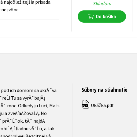
najdôležitejšia prísada.
Skladom
nej vône...
Do košíka
12,74
€
s DPH
Súbory na stiahnutie
 pod ich domom sa ukrĂ˝va
eĹ! Tu sa vyrĂˇbajĂş
Ukážka.pdf
ˇ moc. Odkedy ju Luci, Mats
PDF
 ju a zveÄľaÄŹovaĹĄ. No
 prĂˇĹˇok, tĂˇ najdĂ
obiĹĄ Ĺľiadnu vĂ´Ĺu, a tak
pod vplyvu Bezcitnej vĂ