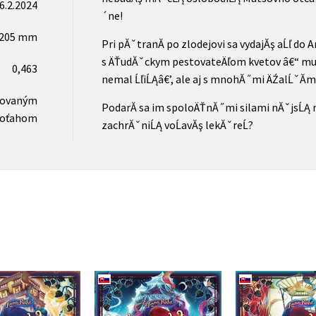
6.2.2024
´ne!
x205 mm
Pri pĂˇtranĂ­ po zlodejovi sa vydajĂş aĹľ d
s ÄŤudĂˇckym pestovateÄľom kvetov â€“ mu
0,463
nemal ĹľiĹĄâ€’, ale aj s mnohĂ˝mi ÄŹalĹˇĂ­
novaným
PodarĂ­ sa im spoloÄŤnĂ˝mi silami nĂˇjsĹĄ
oťahom
zachrĂˇniĹĄ voĹavĂş lekĂˇreĹ?
Tajomná lek
mná lekáreň 5 -
Tajomná lekáreň 4 -
Falošná hra 
to strateného
Turnaj tisícich talentov
(2. ako
času