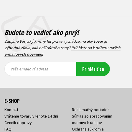
Budete to vedieť ako prvý!
Zaujíma Vás, aký knižný hit práve vychádza, na aký tovar je
výhodná zľava, aká beží súťaž o ceny?
Prihláste sa k odberu našich
e-mailových noviniek
!
Vaša
Vaša
Prihlásiť sa
emailová
emailová
Vaša emailová adresa
adresa
adresa
E-SHOP
Kontakt
Reklamačný poriadok
Vrátenie tovaru v lehote 14 dní
Súhlas so spracovaním
Cenník dopravy
osobných údajov
FAQ
Ochrana súkromia