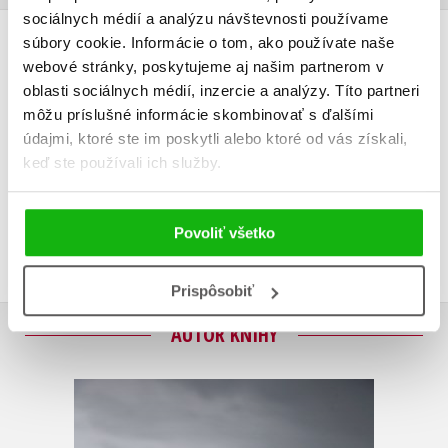
sociálnych médií a analýzu návštevnosti používame
súbory cookie. Informácie o tom, ako používate naše
UŽIVATEĽSKÁ RECENZIA
webové stránky, poskytujeme aj našim partnerom v
oblasti sociálnych médií, inzercie a analýzy. Títo partneri
Žiadne užívateľské hodnotenia nie sú dostupné.
môžu príslušné informácie skombinovať s ďalšími
údajmi, ktoré ste im poskytli alebo ktoré od vás získali,
Vaše hodnotenie
keď ste používali ich služby.
Používateľskú recenziu môžu vkladať len registrovaní užívatelia
Povoliť všetko
Prihlásiť
Prispôsobiť
AUTOR KNIHY