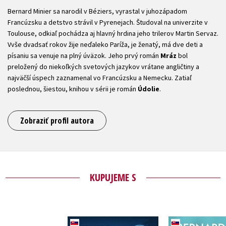
Bernard Minier sa narodil v Béziers, vyrastal v juhozápadom
Francúzsku a detstvo strávil v Pyrenejach. Študoval na univerzite v
Toulouse, odkiaľ pochádza aj hlavný hrdina jeho trilerov Martin Servaz.
Vvše dvadsať rokov žije neďaleko Paríža, je ženatý, má dve deti a
písaniu sa venuje na plný úväzok. Jeho prvý román
Mráz
bol
preložený do niekoľkých svetových jazykov vrátane angličtiny a
najväčší úspech zaznamenal vo Francúzsku a Nemecku. Zatiaľ
poslednou, šiestou, knihou v sérii je román
Údolie
.
Zobraziť profil autora
KUPUJEME S