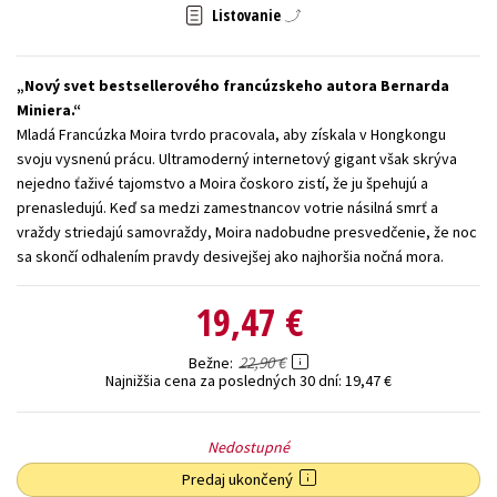
Listovanie
Technické vedy
Učebnice
Umenie a kultúra
Výchova a pedagogika
Young adult
Young adult (SK)
Nový svet bestsellerového francúzskeho autora Bernarda
Zdravie a životný štýl
Miniera.
Mladá Francúzka Moira tvrdo pracovala, aby získala v Hongkongu
Všetky tituly
svoju vysnenú prácu. Ultramoderný internetový gigant však skrýva
nejedno ťaživé tajomstvo a Moira čoskoro zistí, že ju špehujú a
prenasledujú. Keď sa medzi zamestnancov votrie násilná smrť a
vraždy striedajú samovraždy, Moira nadobudne presvedčenie, že noc
sa skončí odhalením pravdy desivejšej ako najhoršia nočná mora.
19,47 €
22,90 €
Bežne
Najnižšia cena za posledných 30 dní:
19,47 €
Nedostupné
Predaj ukončený