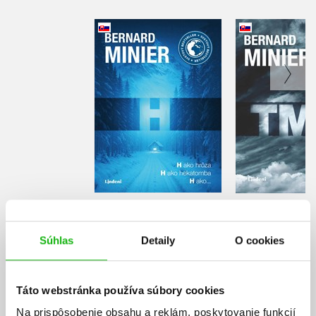
Tm
H
Bernard M
Bernard Minier
Do košíka
Do košík
22,02 €
22,02
Súhlas
Detaily
O cookies
Táto webstránka používa súbory cookies
Na prispôsobenie obsahu a reklám, poskytovanie funkcií