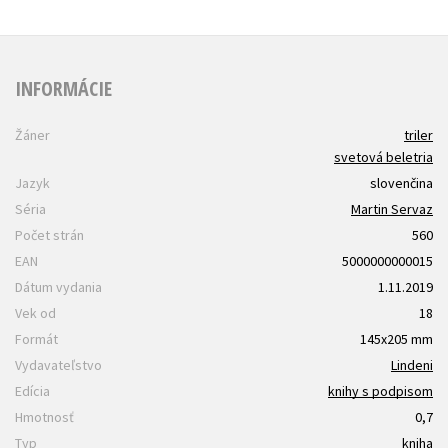
INFORMÁCIE
Žáner
triler
svetová beletria
Jazyk
slovenčina
Séria
Martin Servaz
Počet strán
560
EAN
5000000000015
Dátum vydania
1.11.2019
Vek od
18
Formát
145x205 mm
Vydavateľstvo
Lindeni
Edícia
knihy s podpisom
Hmotnosť
0,7
Typ
kniha