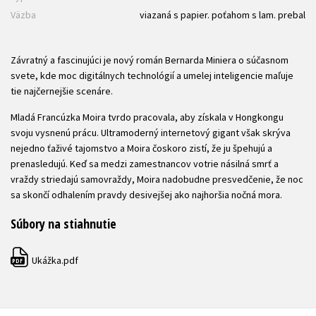
Väzba
viazaná s papier. poťahom s lam. prebal
Závratný a fascinujúci je nový román Bernarda Miniera o súčasnom
svete, kde moc digitálnych technológií a umelej inteligencie maľuje
tie najčernejšie scenáre.
Mladá Francúzka Moira tvrdo pracovala, aby získala v Hongkongu
svoju vysnenú prácu. Ultramoderný internetový gigant však skrýva
nejedno ťaživé tajomstvo a Moira čoskoro zistí, že ju špehujú a
prenasledujú. Keď sa medzi zamestnancov votrie násilná smrť a
vraždy striedajú samovraždy, Moira nadobudne presvedčenie, že noc
sa skončí odhalením pravdy desivejšej ako najhoršia nočná mora.
Súbory na stiahnutie
Ukážka.pdf
PDF