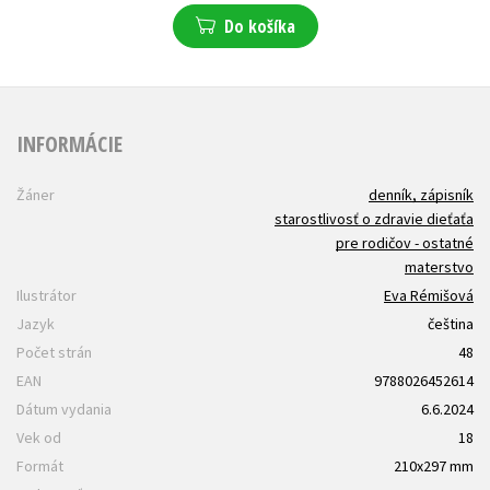
Do košíka
INFORMÁCIE
Žáner
denník, zápisník
starostlivosť o zdravie dieťaťa
pre rodičov - ostatné
materstvo
Ilustrátor
Eva Rémišová
Jazyk
čeština
Počet strán
48
EAN
9788026452614
Dátum vydania
6.6.2024
Vek od
18
Formát
210x297 mm