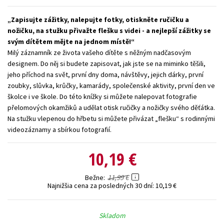
Technické vedy
Učebnice
Umenie a kultúra
Zapisujte zážitky, nalepujte fotky, otiskněte ručičku a
nožičku, na stužku přivažte flešku s videi - a nejlepší zážitky se
Výchova a pedagogika
Young adult
Young adult (SK)
svým dítětem mějte na jednom místě!
Zdravie a životný štýl
Milý záznamník ze života vašeho dítěte s něžným nadčasovým
designem. Do něj si budete zapisovat, jak jste se na miminko těšili,
Všetky tituly
jeho příchod na svět, první dny doma, návštěvy, jejich dárky, první
zoubky, slůvka, krůčky, kamarády, společenské aktivity, první den ve
školce i ve škole. Do této knížky si můžete nalepovat fotografie
přelomových okamžiků a udělat otisk ručičky a nožičky svého děťátka.
Na stužku vlepenou do hřbetu si můžete přivázat „flešku“ s rodinnými
videozáznamy a sbírkou fotografií.
10,19 €
11,99 €
Bežne
Najnižšia cena za posledných 30 dní:
10,19 €
Skladom