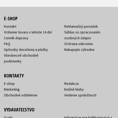
E-SHOP
Kontakt
Reklamačný poriadok
Vrátenie tovaru v lehote 14 dní
Súhlas so spracovaním
Cenník dopravy
osobných údajov
FAQ
Ochrana súkromia
Spôsoby doručenia a platby
Nakupujte výhodne
Všeobecné obchodné
podmienky
KONTAKTY
E-shop
Redakcia
Marketing
Knižné kluby
Obchodné oddelenie
Vedenie spoločnosti
VYDAVATEĽSTVO
O nás
Informácie pre kníhkupectvá a