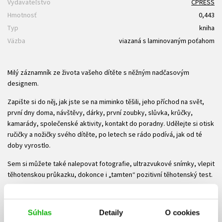
Vydavateľstvo
CPRESS
Hmotnosť
0,443
Typ
kniha
Väzba
viazaná s laminovaným poťahom
Milý záznamník ze života vašeho dítěte s něžným nadčasovým
designem.
Zapište si do něj, jak jste se na miminko těšili, jeho příchod na svět,
první dny doma, návštěvy, dárky, první zoubky, slůvka, krůčky,
kamarády, společenské aktivity, kontakt do poradny. Udělejte si otisk
ručičky a nožičky svého dítěte, po letech se rádo podívá, jak od té
doby vyrostlo.
Sem si můžete také nalepovat fotografie, ultrazvukové snímky, vlepit
těhotenskou průkazku, dokonce i „tamten“ pozitivní těhotenský test.
Na stužku vlepenou do hřbetu si můžete přivázat „flešku“ s rodinnými
videozáznamy a sbírkou fotografií.
Súhlas
Detaily
O cookies
Díky této výbavě Deníčku můžete všechny krásné okamžiky ze života