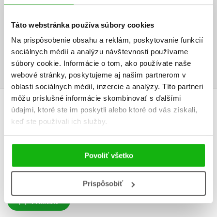
svého děťátka uchovat na jediném místě.
Táto webstránka používa súbory cookies
Súbory na stiahnutie
Na prispôsobenie obsahu a reklám, poskytovanie funkcií
sociálnych médií a analýzu návštevnosti používame
Ukážka.pdf
PDF
súbory cookie. Informácie o tom, ako používate naše
webové stránky, poskytujeme aj našim partnerom v
oblasti sociálnych médií, inzercie a analýzy. Títo partneri
môžu príslušné informácie skombinovať s ďalšími
údajmi, ktoré ste im poskytli alebo ktoré od vás získali,
UŽIVATEĽSKÁ RECENZIA
keď ste používali ich služby.
Žiadne užívateľské hodnotenia nie sú dostupné.
Povoliť všetko
Vaše hodnotenie
Používateľskú recenziu môžu vkladať len registrovaní užívatelia
Prispôsobiť
Prihlásiť