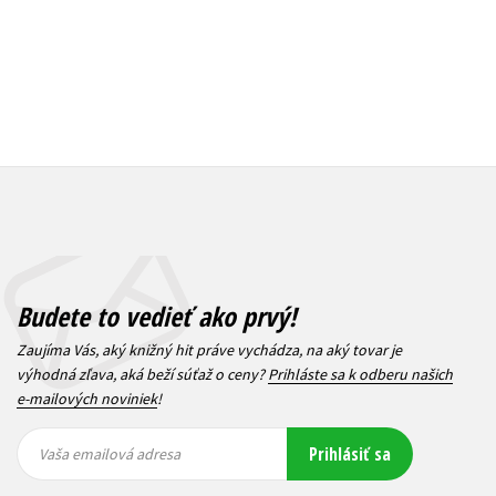
Budete to vedieť ako prvý!
Zaujíma Vás, aký knižný hit práve vychádza, na aký tovar je
výhodná zľava, aká beží súťaž o ceny?
Prihláste sa k odberu našich
e-mailových noviniek
!
Vaša
Vaša
Prihlásiť sa
emailová
emailová
Vaša emailová adresa
adresa
adresa