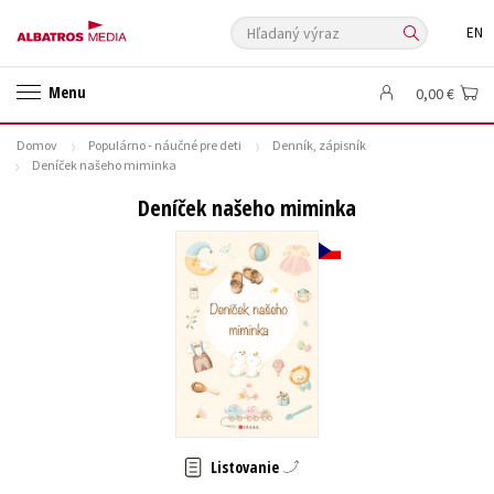
Hľadaný výraz
EN
🛍️ Darčekové poukazy
✍️Knihy s podpisom
Menu
0,00 €
🎁 Limitované balíčky
🔥 Výhodné predpredaje
Domov
Populárno - náučné pre deti
Denník, zápisník
🏷️ Zlacnené knihy
⚔️ Zaklínač na CD
🔖Outlet knihy
Deníček našeho miminka
Auto - moto
Beletria pre deti
Beletria pre dospelých
Deníček našeho miminka
Cestovanie
Darčekové publikácie
Digitálna fotografia
Doplnkový sortiment
Ezoterika a duchovný svet
História a military
Hobby
Humanitné a spoločenské vedy
Jazyky
Kalendáre, diáre
Kariéra a osobný rozvoj
Komiks
Krížovky
Kuchárske knihy
New Adult
Obchod a ekonómia
Ostatné
Počítače
Poézia
Populárno - náučná pre dospelých
Populárno - náučné pre deti
Listovanie
Predškoláci
Príroda a záhrada
Prírodné vedy