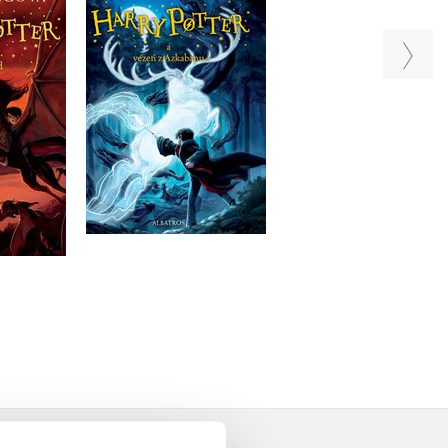
 a Fénixův
Harry Potter a vězeň z
Harry Potter a Ohn
Azkabanu
pohár
ling
J.K. Rowling
J.K. Rowling
Do košíka
a
Do košíka
20,82 €
 €
16,99 €