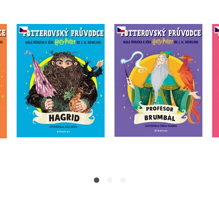
e:
Potterovský průvodce:
Potterovský průvodce:
Profesor Brumbál
Hagrid
J.K. Rowling
J.K. Rowling
Do košíka
Do košíka
10,19 €
10,19 €