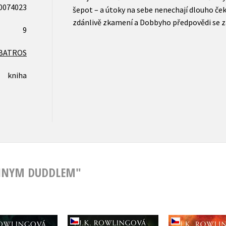
0074023
šepot – a útoky na sebe nenechají dlouho če
zdánlivě zkamení a Dobbyho předpovědi se z
9
BATROS
kniha
JONNYM DUDDLEM"