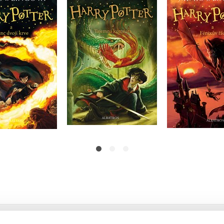
Harry Potter
 Potter a princ
Harry Potter a
řád
dvojí krve
Tajemná komnata
J.K. Row
J.K. Rowling
J.K. Rowling
Do košíka
Do košíka
Do košík
20,82 €
14,02 €
20,82