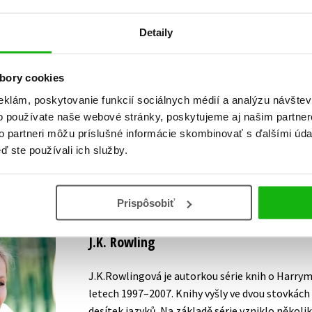
Detaily
Vaše hodnotenie
Používateľskú recenziu môžu vkladať len registrovaní užívateli
bory cookies
eklám, poskytovanie funkcií sociálnych médií a analýzu návšte
Prihlásiť
o používate naše webové stránky, poskytujeme aj našim partner
to partneri môžu príslušné informácie skombinovať s ďalšími údaj
ď ste používali ich služby.
AUTOR KNIHY
Prispôsobiť
J.K. Rowling
J.K.Rowlingová je autorkou série knih o Harrym
letech 1997–2007. Knihy vyšly ve dvou stovkách
desítek jazyků. Na základě série vzniklo několi