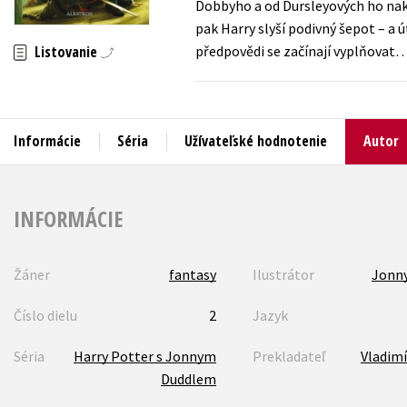
Dobbyho a od Dursleyových ho nak
pak Harry slyší podivný šepot – a
Humanitné a spoločenské ve
Auto - moto
předpovědi se začínají vyplňovat
Listovanie
Jazyky
Beletria pre deti
Kalendáre, diáre
Beletria pre dospelých
Kariéra a osobný rozvoj
Informácie
Séria
Užívateľské hodnotenie
Autor
INFORMÁCIE
Žáner
fantasy
Ilustrátor
Jonny
Číslo dielu
2
Jazyk
Séria
Harry Potter s Jonnym
Prekladateľ
Vladim
Duddlem