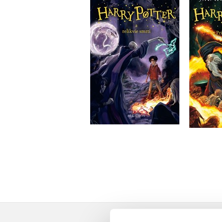
Harry Potter a relikvie
Harry
smrti
J.K. Rowling
Do košíka
22,09 €