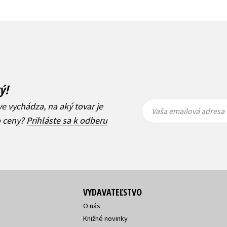
ý!
Vaša
Vaša
ve vychádza, na aký tovar je
emailová
emailová
Vaša emailová adresa
adresa
adresa
o ceny?
Prihláste sa k odberu
VYDAVATEĽSTVO
O nás
Knižné novinky