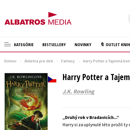
KATEGÓRIE
BESTSELLERY
NOVINKY
🔖 OUTLET KNI
Domov
Beletria pre deti
Fantasy
Harry Potter a Tajemná ko
🛍️ Darčekové poukazy
Cestovanie
✍️Knihy s podpisom
Harry Potter a Taje
Darčekové publikácie
🎁 Limitované balíčky
Digitálna fotografia
J.K. Rowling
🔥 Výhodné predpredaje
Doplnkový sortiment
🏷️ Zlacnené knihy
Ezoterika a duchovný svet
Druhý rok v Bradavicích...
⚔️ Zaklínač na CD
História a military
Harry si za uplynulé léto prožil t
🔖Outlet knihy
Hobby