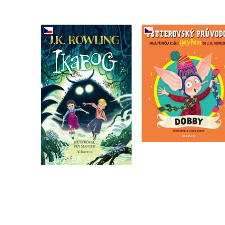
Ikabog s ilustracemi
Potterovský průvodc
Bena Mantla
Dobby
J.K. Rowling
J.K. Rowling
Do košíka
Do košíka
15,72 €
10,19 €