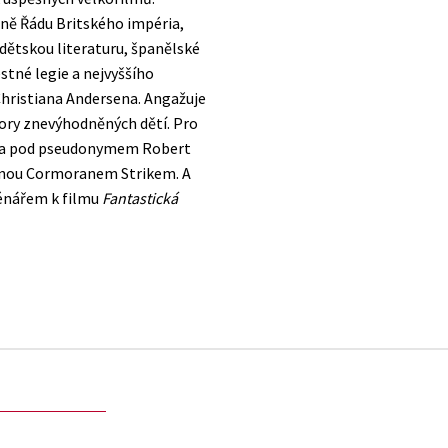
ně Řádu Britského impéria,
o dětskou literaturu, španělské
stné legie a nejvyššího
Christiana Andersena. Angažuje
ory znevýhodněných dětí. Pro
a pod pseudonymem Robert
rdinou Cormoranem Strikem. A
cénářem k filmu
Fantastická