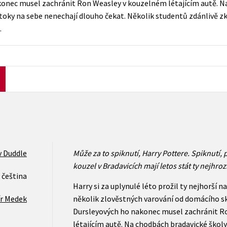
onec musel zachránit Ron Weasley v kouzelném létajícím autě. N
Počítače
 útoky na sebe nenechají dlouho čekat. Několik studentů zdánlivě
dy
Young adult
Poézia
…
Young adult (SK)
Populárno - náučná pre dospelých
Zdravie a životný štýl
Populárno - náučné pre deti
Všetky tituly
 Duddle
Může za to spiknutí, Harry Pottere. Spiknutí, p
kouzel v Bradavicích mají letos stát ty nejhrozn
čeština
Harry si za uplynulé léto prožil ty nejhorší n
ír Medek
několik zlověstných varování od domácího s
Dursleyových ho nakonec musel zachránit R
létajícím autě. Na chodbách bradavické školy