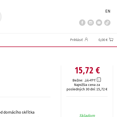
EN
Prihlásiť
0,00 €
15,72 €
18,49 €
Bežne
Najnižšia cena za
posledných 30 dní:
15,72 €
 od domácího skřítka
Skladom