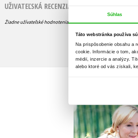
UŽIVATEĽSKÁ RECENZIA
Súhlas
Žiadne užívateľské hodnotenia nie sú dostupné.
Táto webstránka používa sú
Na prispôsobenie obsahu a r
cookie. Informácie o tom, ak
médií, inzercie a analýzy. Tí
alebo ktoré od vás získali, ke