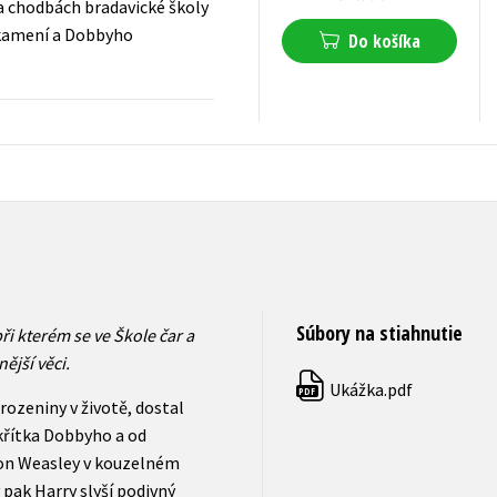
a chodbách bradavické školy
 zkamení a Dobbyho
Do košíka
15,72
€
s DPH
Súbory na stiahnutie
ři kterém se ve Škole čar a
ější věci.
Ukážka.pdf
PDF
arozeniny v životě, dostal
křítka Dobbyho a od
on Weasley v kouzelném
 pak Harry slyší podivný