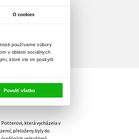
O cookies
a
vnosti používame súbory
om v oblasti sociálnych
mi, ktoré ste im poskytli
Povoliť všetko
 Potterovi, která vycházela v
 zemí, přeloženy byly do
k úspěšných velkofilmů.