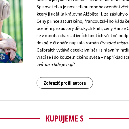
Spisovatelka je nositelkou mnoha ocenění včet
který jí udělila královna Alžběta II. za zásluhy 
Ceny prince asturského, francouzského Řádu če
ocenění pro autory dětských knih, ceny Hanse 
se v mnoha charitativních hnutích včetně podp
dospělé čtenáře napsala román
Prázdné místo
Galbraith vydává detektivní sérii s hlavním h
vrací se i do kouzelnického světa – například s
zvířata a kde je najít
.
Zobraziť profil autora
KUPUJEME S