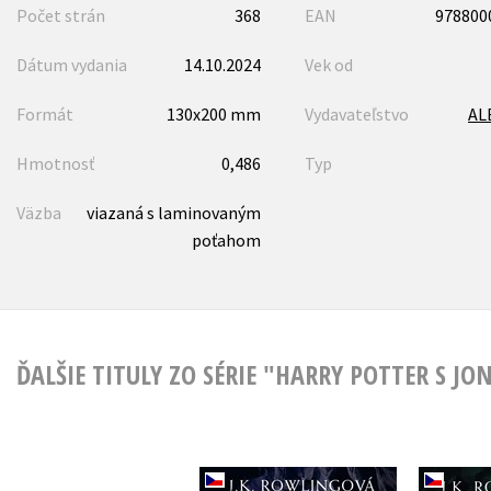
Počet strán
368
EAN
978800
Dátum vydania
14.10.2024
Vek od
Formát
130x200 mm
Vydavateľstvo
AL
Hmotnosť
0,486
Typ
Väzba
viazaná s laminovaným
poťahom
ĎALŠIE TITULY ZO SÉRIE "HARRY POTTER S 