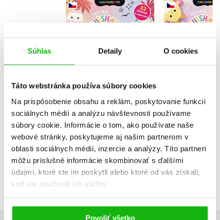
Squishmallows -
Squishmal
Sladké omalovánky
Pastel
omalov
Kolektiv
Kolekt
Súhlas
Detaily
O cookies
Táto webstránka používa súbory cookies
Na prispôsobenie obsahu a reklám, poskytovanie funkcií
Do košík
Do košíka
sociálnych médií a analýzu návštevnosti používame
5,94 
5,94 €
súbory cookie. Informácie o tom, ako používate naše
webové stránky, poskytujeme aj našim partnerom v
oblasti sociálnych médií, inzercie a analýzy. Títo partneri
môžu príslušné informácie skombinovať s ďalšími
údajmi, ktoré ste im poskytli alebo ktoré od vás získali,
keď ste používali ich služby.
Povoliť všetko