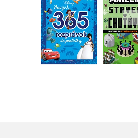
Stavebné ch
postieľky
Kolekt
Kolektiv
Do košík
Do košíka
9,34 
15,29 €