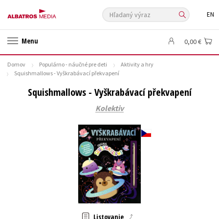
Hľadaný výraz
EN
🛍️ Darčekové poukazy
✍️Knihy s podpisom
Menu
0,00 €
🎁 Limitované balíčky
🔥 Výhodné predpredaje
Domov
Populárno - náučné pre deti
Aktivity a hry
🏷️ Zlacnené knihy
⚔️ Zaklínač na CD
🔖Outlet knihy
Squishmallows - Vyškrabávací překvapení
Auto - moto
Beletria pre deti
Beletria pre dospelých
Squishmallows - Vyškrabávací překvapení
Cestovanie
Darčekové publikácie
Digitálna fotografia
Kolektiv
Doplnkový sortiment
Ezoterika a duchovný svet
História a military
Hobby
Humanitné a spoločenské vedy
Jazyky
Kalendáre, diáre
Kariéra a osobný rozvoj
Komiks
Krížovky
Kuchárske knihy
New Adult
Obchod a ekonómia
Ostatné
Počítače
Poézia
Populárno - náučná pre dospelých
Populárno - náučné pre deti
Predškoláci
Príroda a záhrada
Prírodné vedy
Listovanie