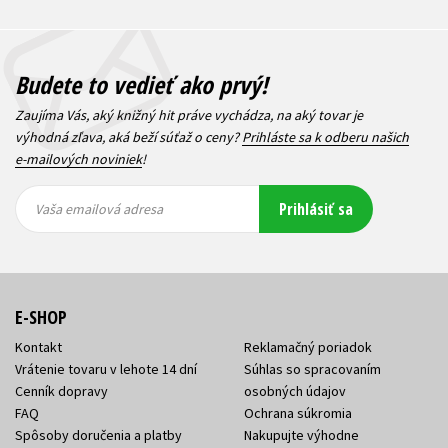
Budete to vedieť ako prvý!
Zaujíma Vás, aký knižný hit práve vychádza, na aký tovar je
výhodná zľava, aká beží súťaž o ceny?
Prihláste sa k odberu našich
e-mailových noviniek
!
Vaša
Vaša
Prihlásiť sa
emailová
emailová
Vaša emailová adresa
adresa
adresa
E-SHOP
Kontakt
Reklamačný poriadok
Vrátenie tovaru v lehote 14 dní
Súhlas so spracovaním
Cenník dopravy
osobných údajov
FAQ
Ochrana súkromia
Spôsoby doručenia a platby
Nakupujte výhodne