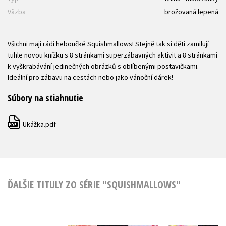
Väzba
brožovaná lepená
Všichni mají rádi heboučké Squishmallows! Stejně tak si děti zamilují
tuhle novou knížku s 8 stránkami superzábavných aktivit a 8 stránkami
k vyškrabávání jedinečných obrázků s oblíbenými postavičkami.
Ideální pro zábavu na cestách nebo jako vánoční dárek!
Súbory na stiahnutie
Ukážka.pdf
PDF
ĎALŠIE TITULY ZO SÉRIE "SQUISHMALLOWS"