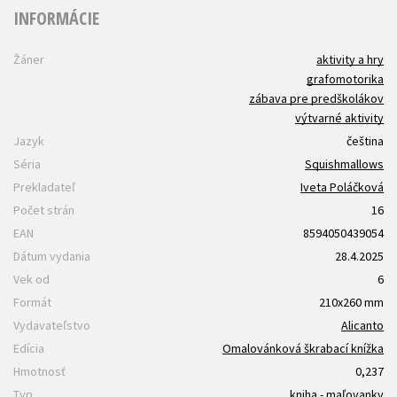
INFORMÁCIE
Žáner
aktivity a hry
grafomotorika
zábava pre predškolákov
výtvarné aktivity
Jazyk
čeština
Séria
Squishmallows
Prekladateľ
Iveta Poláčková
Počet strán
16
EAN
8594050439054
Dátum vydania
28.4.2025
Vek od
6
Formát
210x260 mm
Vydavateľstvo
Alicanto
Edícia
Omalovánková škrabací knížka
Hmotnosť
0,237
Typ
kniha - maľovanky