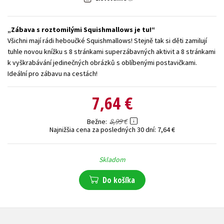
Technické vedy
Učebnice
Umenie a kultúra
Zábava s roztomilými Squishmallows je tu!
Výchova a pedagogika
Young adult
Young adult (SK)
Všichni mají rádi heboučké Squishmallows! Stejně tak si děti zamilují
Zdravie a životný štýl
tuhle novou knížku s 8 stránkami superzábavných aktivit a 8 stránkami
k vyškrabávání jedinečných obrázků s oblíbenými postavičkami.
Všetky tituly
Ideální pro zábavu na cestách!
7,64 €
8,99 €
Bežne
Najnižšia cena za posledných 30 dní:
7,64 €
Skladom
Do košíka