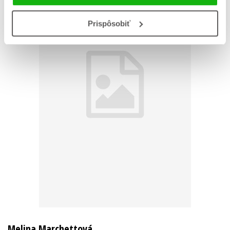
Prispôsobiť
Melina Marchettová