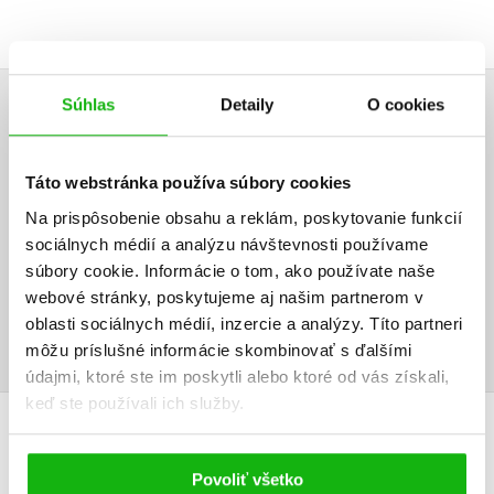
Súhlas
Detaily
O cookies
UŽIVATEĽSKÁ RECENZIA
Žiadne užívateľské hodnotenia nie sú dostupné.
Táto webstránka používa súbory cookies
Na prispôsobenie obsahu a reklám, poskytovanie funkcií
Vaše hodnotenie
sociálnych médií a analýzu návštevnosti používame
súbory cookie. Informácie o tom, ako používate naše
Používateľskú recenziu môžu vkladať len registrovaní užívatelia
webové stránky, poskytujeme aj našim partnerom v
Prihlásiť
oblasti sociálnych médií, inzercie a analýzy. Títo partneri
môžu príslušné informácie skombinovať s ďalšími
údajmi, ktoré ste im poskytli alebo ktoré od vás získali,
keď ste používali ich služby.
AUTOR KNIHY
Povoliť všetko