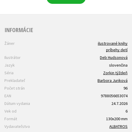
INFORMÁCIE
Žáner
ilustrované knihy
príbehy detí
Ilustrátor
Deb Hudsonová
Jazyk
slovenčina
Séria
Zorkin týždeň
Prekladateľ
Barbora Juriková
Počet strán
96
EAN
9788056653074
Dátum vydania
24.7.2026
Vek od
6
Formát
130x200 mm
Vydavateľstvo
ALBATROS