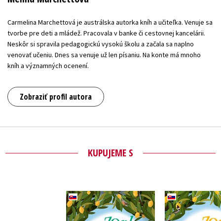
Carmelina Marchettová je austrálska autorka kníh a učiteľka. Venuje sa
tvorbe pre deti a mládež. Pracovala v banke či cestovnej kancelárii.
Neskôr si spravila pedagogickú vysokú školu a začala sa naplno
venovať učeniu. Dnes sa venuje už len písaniu. Na konte má mnoho
kníh a významných ocenení.
Zobraziť profil autora
KUPUJEME S
Čo robila Zorka v
Čo robila 
stredu
utor