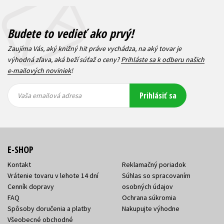
Budete to vedieť ako prvý!
Zaujíma Vás, aký knižný hit práve vychádza, na aký tovar je
výhodná zľava, aká beží súťaž o ceny?
Prihláste sa k odberu našich
e-mailových noviniek
!
Vaša
Vaša
Prihlásiť sa
emailová
emailová
Vaša emailová adresa
adresa
adresa
E-SHOP
Kontakt
Reklamačný poriadok
Vrátenie tovaru v lehote 14 dní
Súhlas so spracovaním
Cenník dopravy
osobných údajov
FAQ
Ochrana súkromia
Spôsoby doručenia a platby
Nakupujte výhodne
Všeobecné obchodné