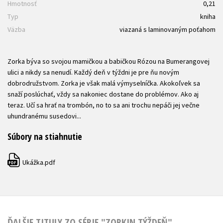
Hmotnosť
0,21
Typ
kniha
Väzba
viazaná s laminovaným poťahom
Zorka býva so svojou mamičkou a babičkou Rózou na Bumerangovej
ulici a nikdy sa nenudí. Každý deň v týždni je pre ňu novým
dobrodružstvom. Zorka je však malá výmyselníčka. Akokoľvek sa
snaží poslúchať, vždy sa nakoniec dostane do problémov. Ako aj
teraz. Učí sa hrať na trombón, no to sa ani trochu nepáči jej večne
uhundranému susedovi...
Súbory na stiahnutie
Ukážka.pdf
PDF
ĎALŠIE TITULY ZO SÉRIE "ZORKIN TÝŽDEŇ"