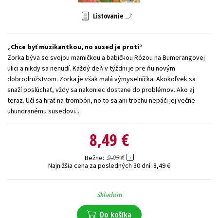
Technické vedy
Učebnice
Umenie a kultúra
Listovanie
Výchova a pedagogika
Young adult
Young adult (SK)
Zdravie a životný štýl
Chce byť muzikantkou, no sused je proti
Zorka býva so svojou mamičkou a babičkou Rózou na Bumerangovej
ulici a nikdy sa nenudí. Každý deň v týždni je pre ňu novým
Všetky tituly
dobrodružstvom. Zorka je však malá výmyselníčka. Akokoľvek sa
snaží poslúchať, vždy sa nakoniec dostane do problémov. Ako aj
teraz. Učí sa hrať na trombón, no to sa ani trochu nepáči jej večne
uhundranému susedovi...
8,49 €
9,99 €
Bežne
Najnižšia cena za posledných 30 dní:
8,49 €
Skladom
Do košíka