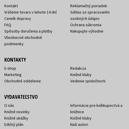
Kontakt
Reklamačný poriadok
Vrátenie tovaru v lehote 14 dní
Súhlas so spracovaním
Cenník dopravy
osobných údajov
FAQ
Ochrana súkromia
Spôsoby doručenia a platby
Nakupujte výhodne
Všeobecné obchodné
podmienky
KONTAKTY
E-shop
Redakcia
Marketing
Knižné kluby
Obchodné oddelenie
Vedenie spoločnosti
VYDAVATEĽSTVO
O nás
Informácie pre kníhkupectvá a
Knižné novinky
knižnice
Knižné ukážky
Knižné kluby
Edičný plán
Naši autori