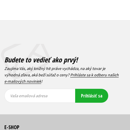
Budete to vedieť ako prvý!
Zaujíma Vás, aký knižný hit práve vychádza, na aký tovar je
výhodná zľava, aká beží súťaž o ceny?
Prihláste sa k odberu našich
e-mailových noviniek
!
Vaša
Vaša
Prihlásiť sa
emailová
emailová
Vaša emailová adresa
adresa
adresa
E-SHOP