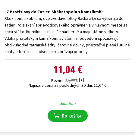
Technické vedy
Učebnice
Umenie a kultúra
Z Bratislavy do Tatier. Skákať spolu s kamzíkmi!
Skok sem, skok tam, dve zvedavé blšky Baška a Izi sa vyberajú do
Výchova a pedagogika
Young adult
Young adult (SK)
Tatier! Po získaní sprievodcovského oprávnenia v hlavnom meste sa
Zdravie a životný štýl
chcú stáť odborníkmi aj na naše nádherné a majestátne veľhory.
Vďaka priateľským kamzíkom, svišťom i medveďom spoznávajú
Všetky tituly
obdivuhodné tatranské štíty, čarovné doliny, priezračné plesá i útulné
chaty, ktoré im s nadšením rozprávajú príbehy.
11,04 €
12,99 €
Bežne
Najnižšia cena za posledných 30 dní:
11,04 €
Skladom
Do košíka