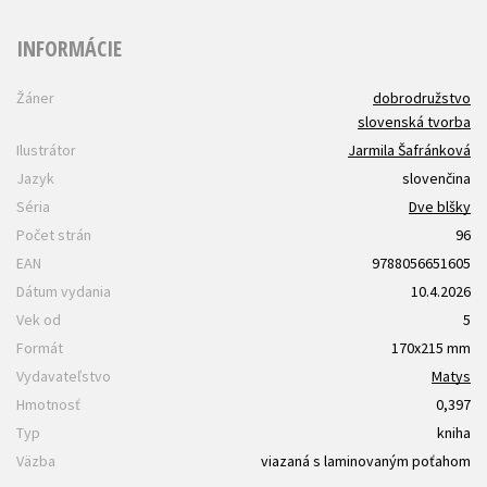
INFORMÁCIE
Žáner
dobrodružstvo
slovenská tvorba
Ilustrátor
Jarmila Šafránková
Jazyk
slovenčina
Séria
Dve blšky
Počet strán
96
EAN
9788056651605
Dátum vydania
10.4.2026
Vek od
5
Formát
170x215 mm
Vydavateľstvo
Matys
Hmotnosť
0,397
Typ
kniha
Väzba
viazaná s laminovaným poťahom