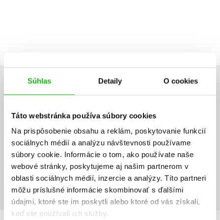
Súhlas
Detaily
O cookies
UŽIVATEĽSKÁ RECENZIA
Žiadne užívateľské hodnotenia nie sú dostupné.
Táto webstránka používa súbory cookies
Na prispôsobenie obsahu a reklám, poskytovanie funkcií
Vaše hodnotenie
sociálnych médií a analýzu návštevnosti používame
súbory cookie. Informácie o tom, ako používate naše
Používateľskú recenziu môžu vkladať len registrovaní užívatelia
webové stránky, poskytujeme aj našim partnerom v
oblasti sociálnych médií, inzercie a analýzy. Títo partneri
Prihlásiť
môžu príslušné informácie skombinovať s ďalšími
údajmi, ktoré ste im poskytli alebo ktoré od vás získali,
keď ste používali ich služby.