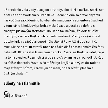
Už pretieklo veľa vody Dunajom odvtedy, ako si Izi s Baškou splnili sen
a stali sa sprievodcami v Bratislave. Jedného dňa sa práve chystali
naskočiť na zablúdeného holuba, aby mu pomohli zorientovať sa, keď
v tom náhle k holubovi pribehla malá čivava a pustila sa doňho s
hlasným piskľavým štekotom. Holub sa tak naľakal, že odletel ešte
predtým, ako Izi s Baškou stihli naňho naskočiť. Vtedy sa však ozval
detský krik a vzápätí aj dupot nôh: „Rony! Rony! Už aj poď sem! Ku
mne! Nie že sa mi tu stratíš! Dnes nás čaká dlhá cesta! Nemám čas ťa tu
naháňať!“ Dlhá cesta? Izimu zažiarili očká. Pozrel na Bašku a videl, že je
na tom rovnako. Rozumeli si aj bez slov. V okamihu sa rozhodli. Je čas
na ďalšie dobrodružstvo! A čo môže byť krajšie ako výlet do Tatier k
majestátnym štítom, čarovným dolinám, priezračným plesám a
útulným chatám?
Súbory na stiahnutie
Ukážka.pdf
PDF