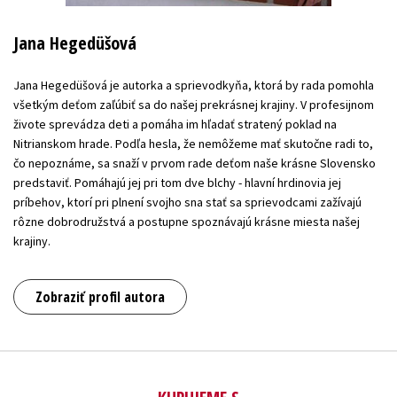
Jana Hegedüšová
Jana Hegedüšová je autorka a sprievodkyňa, ktorá by rada pomohla
všetkým deťom zaľúbiť sa do našej prekrásnej krajiny. V profesijnom
živote sprevádza deti a pomáha im hľadať stratený poklad na
Nitrianskom hrade. Podľa hesla, že nemôžeme mať skutočne radi to,
čo nepoznáme, sa snaží v prvom rade deťom naše krásne Slovensko
predstaviť. Pomáhajú jej pri tom dve blchy - hlavní hrdinovia jej
príbehov, ktorí pri plnení svojho sna stať sa sprievodcami zažívajú
rôzne dobrodružstvá a postupne spoznávajú krásne miesta našej
krajiny.
Zobraziť profil autora