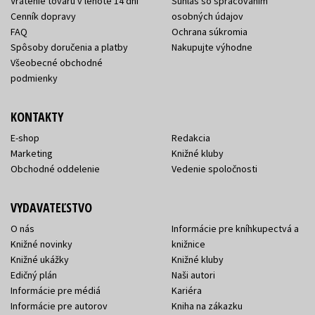
Vrátenie tovaru v lehote 14 dní
Súhlas so spracovaním
Cenník dopravy
osobných údajov
FAQ
Ochrana súkromia
Spôsoby doručenia a platby
Nakupujte výhodne
Všeobecné obchodné
podmienky
KONTAKTY
E-shop
Redakcia
Marketing
Knižné kluby
Obchodné oddelenie
Vedenie spoločnosti
VYDAVATEĽSTVO
O nás
Informácie pre kníhkupectvá a
Knižné novinky
knižnice
Knižné ukážky
Knižné kluby
Edičný plán
Naši autori
Informácie pre médiá
Kariéra
Informácie pre autorov
Kniha na zákazku