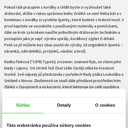
Pokud rádi pracujete s korálky a chtěli byste si vyzkoušet také
drátování, držíte v rukou správnou knihu. Drátků se není třeba bát a v
kombinaci s korálky si vyrobíte šperky, které budete s hrdostí nosit. V
první kapitole se seznámíte s používanými materiály a pomůckami,
dále se krok za krokem naučíte jednotlivým drátovacím technikám a
postupům jako je např. výroba spirály, korálkový výplet či drhání.
Poté se již můžete bez obav pustit do výroby 24 originálních šperků –
náramků, náhrdelníků, prstýnků, náušnic a broží.
Radka Fleková (*1978) Typický zrozenec znamení Ryb, se všemi jeho
klady i zápory. Od strohé řeči čísel stále častěji utíká ke kreativní
tvorbě. Své nápady již představila v pořadech Rady ptáka Loskutáka a
Snídaně s Novou. Zkušenosti se snaží dále předávat prostřednictvím
článků v časopisech a na kurzech, které lektoruje po celé republice.
Spolu s manželem vychovává dcery Šárku, Štěpánku a Elišku, které
jsou pro ni tím největším zdrojem nápadů a inspirace.
Súhlas
Detaily
O cookies
Súbory na stiahnutie
Táto webstránka používa súbory cookies
Obsah.pdf
Ukážka.pdf
PDF
PDF