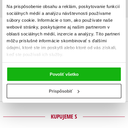
Na prispôsobenie obsahu a reklám, poskytovanie funkcií
sociálnych médií a analýzu návštevnosti používame
súbory cookie. Informácie o tom, ako používate naše
webové stránky, poskytujeme aj našim partnerom v
UŽIVATEĽSKÁ RECENZIA
oblasti sociálnych médií, inzercie a analýzy. Títo partneri
môžu príslušné informácie skombinovať s ďalšími
Žiadne užívateľské hodnotenia nie sú dostupné.
údajmi, ktoré ste im poskytli alebo ktoré od vás získali,
keď ste používali ich služby.
Vaše hodnotenie
Používateľskú recenziu môžu vkladať len registrovaní užívatelia
Povoliť všetko
Prihlásiť
Prispôsobiť
KUPUJEME S