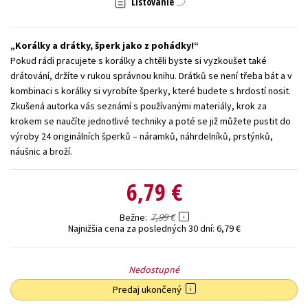
Listovanie
Technické vedy
Učebnice
Umenie a kultúra
Výchova a pedagogika
Young adult
Young adult (SK)
Korálky a drátky, šperk jako z pohádky!
Pokud rádi pracujete s korálky a chtěli byste si vyzkoušet také
Zdravie a životný štýl
drátování, držíte v rukou správnou knihu. Drátků se není třeba bát a v
kombinaci s korálky si vyrobíte šperky, které budete s hrdostí nosit.
Všetky tituly
Zkušená autorka vás seznámí s používanými materiály, krok za
krokem se naučíte jednotlivé techniky a poté se již můžete pustit do
výroby 24 originálních šperků – náramků, náhrdelníků, prstýnků,
náušnic a broží.
6,79 €
7,99 €
Bežne
Najnižšia cena za posledných 30 dní:
6,79 €
Nedostupné
Predaj ukončený