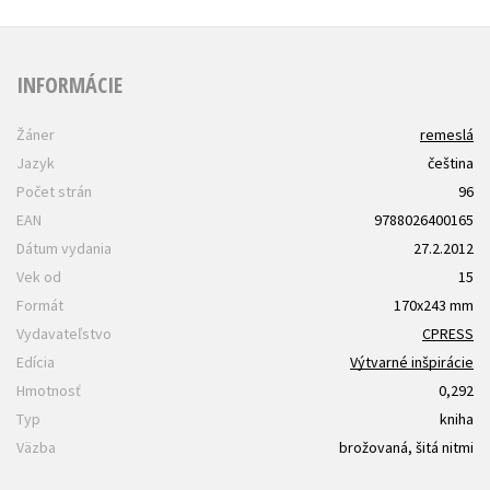
INFORMÁCIE
Žáner
remeslá
Jazyk
čeština
Počet strán
96
EAN
9788026400165
Dátum vydania
27.2.2012
Vek od
15
Formát
170x243 mm
Vydavateľstvo
CPRESS
Edícia
Výtvarné inšpirácie
Hmotnosť
0,292
Typ
kniha
Väzba
brožovaná, šitá nitmi