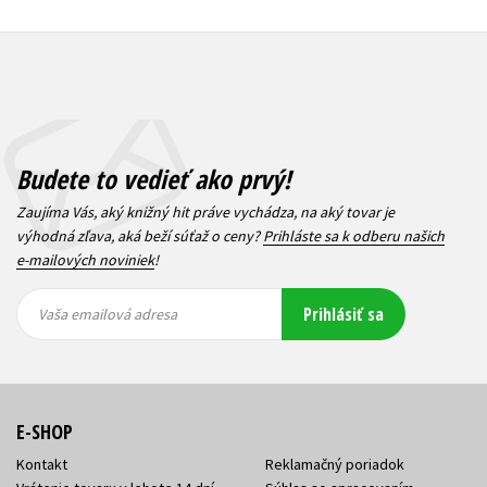
Budete to vedieť ako prvý!
Zaujíma Vás, aký knižný hit práve vychádza, na aký tovar je
výhodná zľava, aká beží súťaž o ceny?
Prihláste sa k odberu našich
e-mailových noviniek
!
Vaša
Vaša
Prihlásiť sa
emailová
emailová
Vaša emailová adresa
adresa
adresa
E-SHOP
Kontakt
Reklamačný poriadok