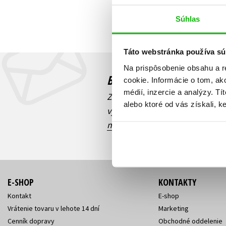
Humanitné a spoločenské ve
Súhlas
Auto - moto
Jazyky
Beletria pre deti
Táto webstránka používa sú
Kalendáre, diáre
Beletria pre dospelých
Na prispôsobenie obsahu a r
Kariéra a osobný rozvoj
Budete to vedieť ako prv
cookie. Informácie o tom, ak
médií, inzercie a analýzy. Tí
Zaujíma Vás, aký knižný hit prá
alebo ktoré od vás získali, ke
výhodná zľava, aká beží súťaž 
našich e-mailových noviniek
!
E-SHOP
KONTAKTY
Kontakt
E-shop
Vrátenie tovaru v lehote 14 dní
Marketing
Cenník dopravy
Obchodné oddelenie