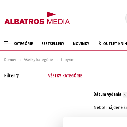
KATEGÓRIE
BESTSELLERY
NOVINKY
🔖 OUTLET KNI
Domov
Všetky kategórie
Labyrint
🛍️ Darčekové poukazy
Cestovanie
✍️Knihy s podpisom
Darčekové publikácie
Filter
VŠETKY KATEGÓRIE
🎁 Limitované balíčky
Digitálna fotografia
Dátum vydania
🔥 Výhodné predpredaje
Doplnkový sortiment
🏷️ Zlacnené knihy
Ezoterika a duchovný svet
Neboli nájdené ži
⚔️ Zaklínač na CD
História a military
🔖Outlet knihy
Hobby