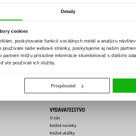
Počítače
dy
Young adult
Detaily
Poézia
Young adult (SK)
Populárno - náučná pre dospelých
bory cookies
Zdravie a životný štýl
Populárno - náučné pre deti
eklám, poskytovanie funkcií sociálnych médií a analýzu návšte
ý!
o používate naše webové stránky, poskytujeme aj našim partner
to partneri môžu príslušné informácie skombinovať s ďalšími údaj
Vaša
Vaša
ve vychádza, na aký tovar je
emailová
emailová
Vaša emailová adresa
ď ste používali ich služby.
Všetky tituly
adresa
adresa
o ceny?
Prihláste sa k odberu
Prispôsobiť
VYDAVATEĽSTVO
O nás
Knižné novinky
Knižné ukážky