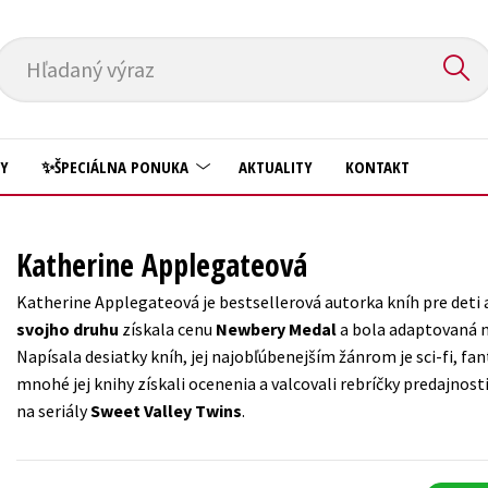
Hľadaný výraz
HY
✨ŠPECIÁLNA PONUKA
AKTUALITY
KONTAKT
Predškoláci
Komiks
Katherine Applegateová
Príroda a záhrada
Krížovky
Katherine Applegateová je bestsellerová autorka kníh pre deti 
Prírodné vedy
svojho druhu
získala cenu
Newbery Medal
a bola adaptovaná 
Kuchárske knihy
Napísala desiatky kníh, jej najobľúbenejším žánrom je sci-fi, f
Technické vedy
New Adult
mnohé jej knihy získali ocenenia a valcovali rebríčky predajnosti
Učebnice
na seriály
Sweet Valley Twins
.
Obchod a ekonómia
Umenie a kultúra
Ostatné
Výchova a pedagogika