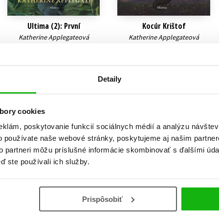
Ultima (2): První
Kocúr Krištof
Katherine Applegateová
Katherine Applegateová
12,74 €
10,19 €
Do košíka
Do košíka
Detaily
bory cookies
eklám, poskytovanie funkcií sociálnych médií a analýzu návšte
o používate naše webové stránky, poskytujeme aj našim partner
to partneri môžu príslušné informácie skombinovať s ďalšími údaj
ď ste používali ich služby.
Prispôsobiť