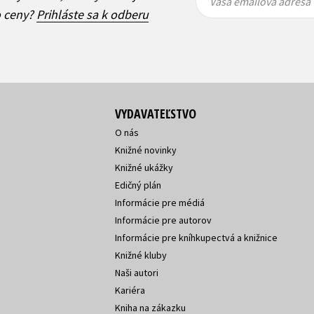
emailová
emailová
Vaša emailová adresa
adresa
adresa
o ceny?
Prihláste sa k odberu
VYDAVATEĽSTVO
O nás
Knižné novinky
Knižné ukážky
Edičný plán
Informácie pre médiá
Informácie pre autorov
Informácie pre kníhkupectvá a knižnice
Knižné kluby
Naši autori
Kariéra
Kniha na zákazku