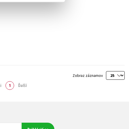
Zobraz záznamov
i
1
Ďalší