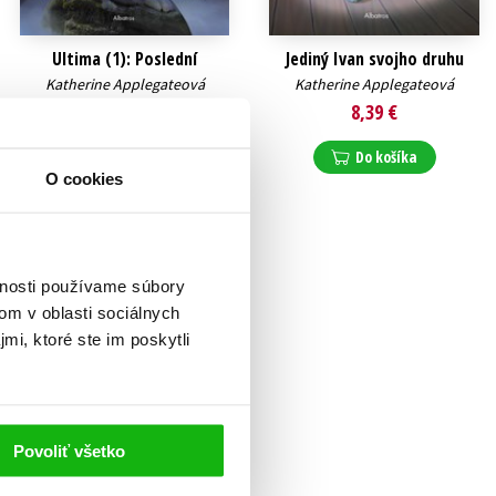
Ultima (1): Poslední
Jediný Ivan svojho druhu
Katherine Applegateová
Katherine Applegateová
12,74 €
8,39 €
Do košíka
Do košíka
O cookies
vnosti používame súbory
om v oblasti sociálnych
mi, ktoré ste im poskytli
Povoliť všetko