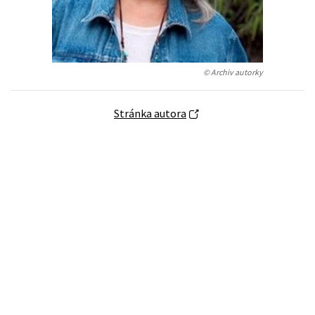
Humanitné a spoločenské ve
Auto - moto
Jazyky
Beletria pre deti
© Archiv autorky
Kalendáre, diáre
Beletria pre dospelých
Kariéra a osobný rozvoj
Stránka autora