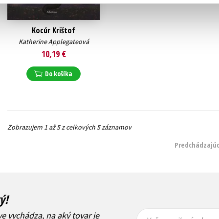
Kocúr Krištof
Katherine Applegateová
10,19 €
Do košíka
Zobrazujem 1 až 5 z celkových 5 záznamov
Predchádzajúc
ý!
Vaša
Vaša
ve vychádza, na aký tovar je