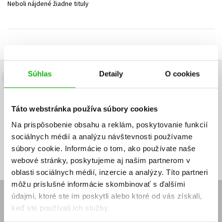
Neboli nájdené žiadne tituly
Technické vedy
Učebnice
Umenie a kultúra
Výchova a pedagogika
Young adult
Young adult (SK)
Zdravie a životný štýl
Všetky tituly
Súhlas
Detaily
O cookies
Budete to vedieť ako prvý!
Zaujíma Vás, aký knižný hit práve vychádza, na aký tovar je
Táto webstránka používa súbory cookies
výhodná zľava, aká beží súťaž o ceny?
Prihláste sa k odberu našich
e-mailových noviniek
!
Na prispôsobenie obsahu a reklám, poskytovanie funkcií
sociálnych médií a analýzu návštevnosti používame
Vaša
Vaša
Prihlásiť sa
emailová
emailová
Vaša emailová adresa
súbory cookie. Informácie o tom, ako používate naše
adresa
adresa
webové stránky, poskytujeme aj našim partnerom v
oblasti sociálnych médií, inzercie a analýzy. Títo partneri
môžu príslušné informácie skombinovať s ďalšími
údajmi, ktoré ste im poskytli alebo ktoré od vás získali,
E-SHOP
keď ste používali ich služby.
Kontakt
Reklamačný poriadok