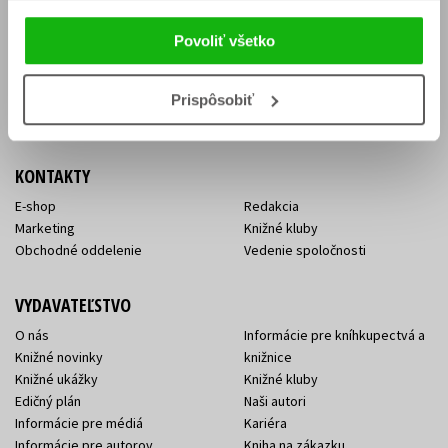
Vrátenie tovaru v lehote 14 dní
Súhlas so spracovaním
Cenník dopravy
osobných údajov
Povoliť všetko
FAQ
Ochrana súkromia
Spôsoby doručenia a platby
Nakupujte výhodne
Všeobecné obchodné
Prispôsobiť
podmienky
KONTAKTY
E-shop
Redakcia
Marketing
Knižné kluby
Obchodné oddelenie
Vedenie spoločnosti
VYDAVATEĽSTVO
O nás
Informácie pre kníhkupectvá a
Knižné novinky
knižnice
Knižné ukážky
Knižné kluby
Edičný plán
Naši autori
Informácie pre médiá
Kariéra
Informácie pre autorov
Kniha na zákazku