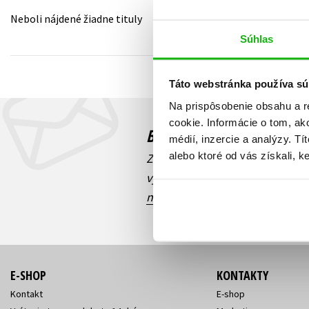
Neboli nájdené žiadne tituly
Humanitné a spoločenské ve
Auto - moto
Súhlas
Jazyky
Beletria pre deti
Kalendáre, diáre
Táto webstránka používa sú
Beletria pre dospelých
Kariéra a osobný rozvoj
Na prispôsobenie obsahu a r
cookie. Informácie o tom, ak
Budete to vedieť ako prv
médií, inzercie a analýzy. Tí
alebo ktoré od vás získali, ke
Zaujíma Vás, aký knižný hit prá
výhodná zľava, aká beží súťaž 
našich e-mailových noviniek
!
E-SHOP
KONTAKTY
Kontakt
E-shop