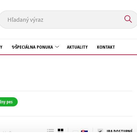
Hľadaný výraz
HY
✨ŠPECIÁLNA PONUKA
AKTUALITY
KONTAKT
Predškoláci
Komiks
Príroda a záhrada
Krížovky
Prírodné vedy
Kuchárske knihy
Technické vedy
žny pes
New Adult
Učebnice
Obchod a ekonómia
Umenie a kultúra
Ostatné
IBA DOSTUPNÉ
Výchova a pedagogika