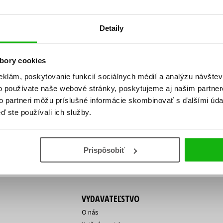
Počítače
dy
Young adult
Poézia
Detaily
Young adult (SK)
Populárno - náučná pre dospelých
Zdravie a životný štýl
Populárno - náučné pre deti
bory cookies
eklám, poskytovanie funkcií sociálnych médií a analýzu návšte
o používate naše webové stránky, poskytujeme aj našim partner
ý!
to partneri môžu príslušné informácie skombinovať s ďalšími údaj
Všetky tituly
Vaša
Vaša
ď ste používali ich služby.
ve vychádza, na aký tovar je
emailová
emailová
Vaša emailová adresa
adresa
adresa
o ceny?
Prihláste sa k odberu
Prispôsobiť
VYDAVATEĽSTVO
O nás