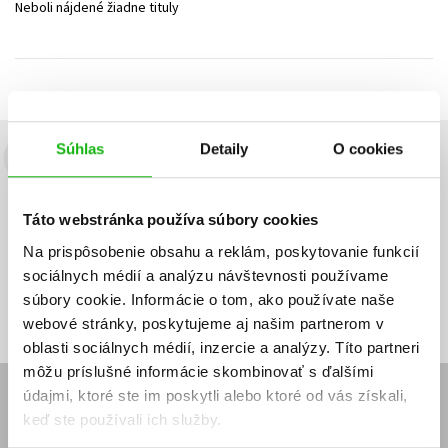
Neboli nájdené žiadne tituly
Technické vedy
Učebnice
Umenie a kultúra
Výchova a pedagogika
Young adult
Young adult (SK)
Zdravie a životný štýl
Všetky tituly
Súhlas
Detaily
O cookies
Budete to vedieť ako prvý!
Zaujíma Vás, aký knižný hit práve vychádza, na aký tovar je
Táto webstránka používa súbory cookies
výhodná zľava, aká beží súťaž o ceny?
Prihláste sa k odberu našich
e-mailových noviniek
!
Na prispôsobenie obsahu a reklám, poskytovanie funkcií
sociálnych médií a analýzu návštevnosti používame
Vaša
Vaša
Prihlásiť sa
emailová
emailová
Vaša emailová adresa
súbory cookie. Informácie o tom, ako používate naše
adresa
adresa
webové stránky, poskytujeme aj našim partnerom v
oblasti sociálnych médií, inzercie a analýzy. Títo partneri
môžu príslušné informácie skombinovať s ďalšími
údajmi, ktoré ste im poskytli alebo ktoré od vás získali,
E-SHOP
keď ste používali ich služby.
Kontakt
Reklamačný poriadok