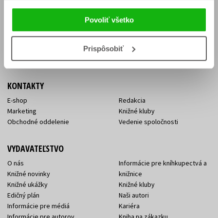
Vrátenie tovaru v lehote 14 dní
Súhlas so spracovaním
Cenník dopravy
osobných údajov
Povoliť všetko
FAQ
Ochrana súkromia
Spôsoby doručenia a platby
Nakupujte výhodne
Všeobecné obchodné
Prispôsobiť
podmienky
KONTAKTY
E-shop
Redakcia
Marketing
Knižné kluby
Obchodné oddelenie
Vedenie spoločnosti
VYDAVATEĽSTVO
O nás
Informácie pre kníhkupectvá a
Knižné novinky
knižnice
Knižné ukážky
Knižné kluby
Edičný plán
Naši autori
Informácie pre médiá
Kariéra
Informácie pre autorov
Kniha na zákazku