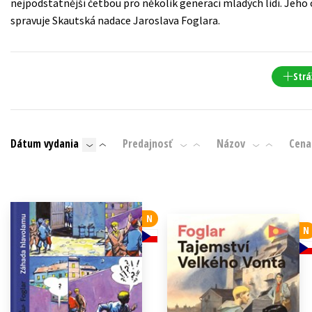
nejpodstatnější četbou pro několik generací mladých lidí. Jeho
Počítače
spravuje Skautská nadace Jaroslava Foglara.
dy
Young adult
Poézia
Young adult (SK)
Populárno - náučná pre dospelých
Strá
Zdravie a životný štýl
Populárno - náučné pre deti
Dátum vydania
Predajnosť
Názov
Cena
Všetky tituly
N
N