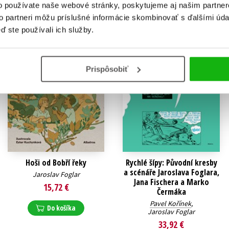
o používate naše webové stránky, poskytujeme aj našim partner
to partneri môžu príslušné informácie skombinovať s ďalšími údaj
ď ste používali ich služby.
Prispôsobiť
Hoši od Bobří řeky
Rychlé šípy: Původní kresby
a scénáře Jaroslava Foglara,
Jaroslav Foglar
Jana Fischera a Marko
15,72 €
Čermáka
Pavel Kořínek
,
Do košíka
Jaroslav Foglar
33,92 €