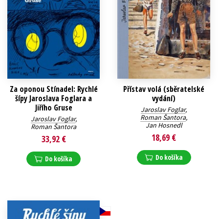
Za oponou Stínadel: Rychlé
Přístav volá (sběratelské
šípy Jaroslava Foglara a
vydání)
Jiřího Gruse
Jaroslav Foglar
,
Roman Šantora
,
Jaroslav Foglar
,
Jan Hosnedl
Roman Šantora
18,69 €
33,92 €
Do košíka
Do košíka