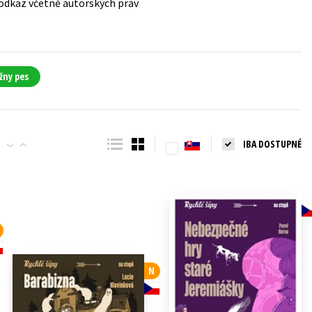
 odkaz včetně autorských práv
žny pes
IBA DOSTUPNÉ
N