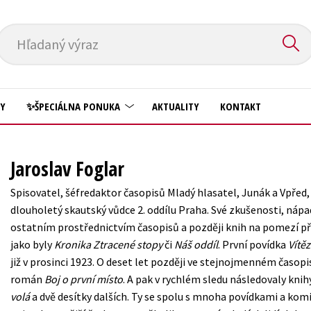
Hľadaný výraz
HY
✨ŠPECIÁLNA PONUKA
AKTUALITY
KONTAKT
Predškoláci
Komiks
Jaroslav Foglar
Príroda a záhrada
Krížovky
Spisovatel, šéfredaktor časopisů Mladý hlasatel, Junák a Vpře
Prírodné vedy
dlouholetý skautský vůdce 2. oddílu Praha. Své zkušenosti, náp
Kuchárske knihy
ostatním prostřednictvím časopisů a později knih na pomezí př
Technické vedy
New Adult
jako byly
Kronika Ztracené stopy
či
Náš oddíl
. První povídka
Vítěz
Učebnice
již v prosinci 1923. O deset let později ve stejnojmenném časop
Obchod a ekonómia
román
Boj o první místo
. A pak v rychlém sledu následovaly kni
Umenie a kultúra
Ostatné
volá
a dvě desítky dalších. Ty se spolu s mnoha povídkami a komi
Výchova a pedagogika