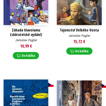
Záhada hlavolamu
Tajemství Velkého Vonta
(sběratelské vydání)
Jaroslav Foglar
Jaroslav Foglar
15,72 €
16,99 €
Do košíka
Do košíka