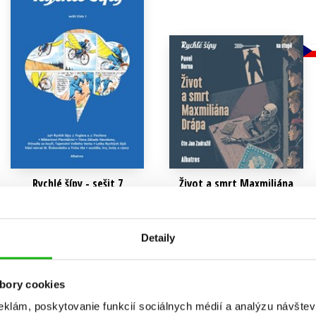
Rychlé šípy - sešit 7
Život a smrt Maxmiliána
Drápa (audiokniha)
Tomáš Prokůpek
,
Martin Šinkovský
,
Jaroslav Foglar
,
Pavel Horna
Jaroslav Foglar
15,72 €
10,19 €
Detaily
Do košíka
Do košíka
bory cookies
eklám, poskytovanie funkcií sociálnych médií a analýzu návšte