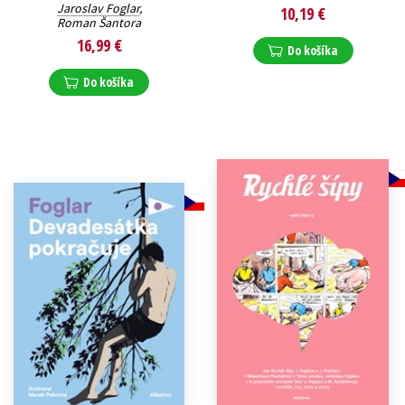
Jaroslav Foglar
,
10,19 €
Roman Šantora
16,99 €
Do košíka
Do košíka