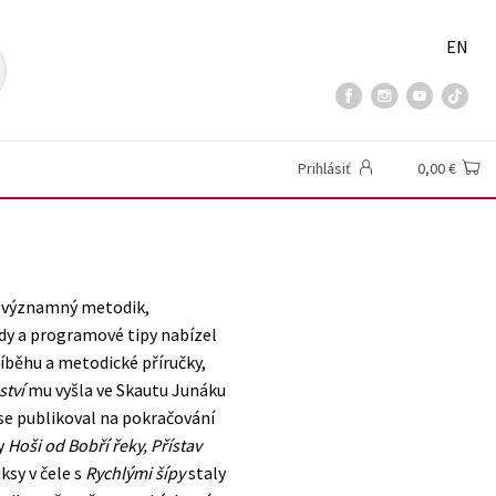
EN
Prihlásiť
0,00 €
d, významný metodik,
ady a programové tipy nabízel
íběhu a metodické příručky,
ství
mu vyšla ve Skautu Junáku
ise publikoval na pokračování
hy
Hoši od Bobří řeky, Přístav
ksy v čele s
Rychlými šípy
staly