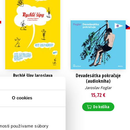
Rychlé šípy Jaroslava
Devadesátka pokračuje
Foglara a Jana Fischera
(audiokniha)
Jaroslav Foglar
Jaroslav Foglar
33,92 €
15,72 €
O cookies
Do košíka
Do košíka
vnosti používame súbory