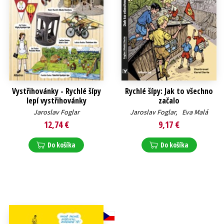
Vystřihovánky - Rychlé šípy
Rychlé šípy: Jak to všechno
lepí vystřihovánky
začalo
Jaroslav Foglar
Jaroslav Foglar
,
Eva Malá
12,74 €
9,17 €
Do košíka
Do košíka