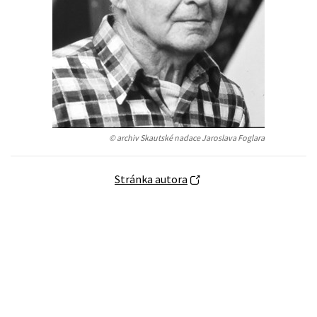
Humanitné a spoločenské ve
Auto - moto
Jazyky
Beletria pre deti
Kalendáre, diáre
Beletria pre dospelých
Kariéra a osobný rozvoj
© archiv Skautské nadace Jaroslava Foglara
Stránka autora