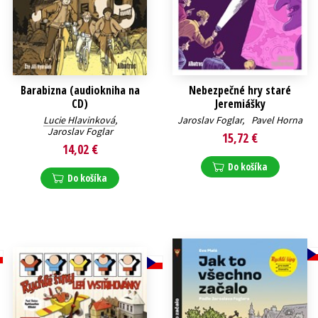
Barabizna (audiokniha na
Nebezpečné hry staré
CD)
Jeremiášky
Lucie Hlavinková
,
Jaroslav Foglar
,
Pavel Horna
Jaroslav Foglar
15,72 €
14,02 €
Do košíka
Do košíka