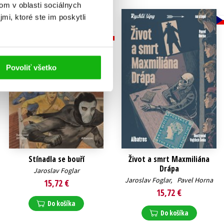
om v oblasti sociálnych
mi, ktoré ste im poskytli
Povoliť všetko
Stínadla se bouří
Život a smrt Maxmiliána
Drápa
Jaroslav Foglar
Jaroslav Foglar
,
Pavel Horna
15,72 €
15,72 €
Do košíka
Do košíka