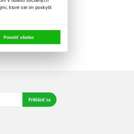
mi, ktoré ste im poskytli
Povoliť všetko
Prihlásiť sa