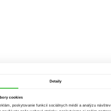
Počítače
dy
Young adult
Poézia
Young adult (SK)
Populárno - náučná pre dospelých
Zdravie a životný štýl
Populárno - náučné pre deti
Všetky tituly
Detaily
bory cookies
eklám, poskytovanie funkcií sociálnych médií a analýzu návšte
o používate naše webové stránky, poskytujeme aj našim partner