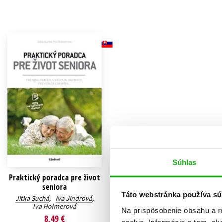
Humanitné a spoločenské ve
Auto - moto
Jazyky
Beletria pre deti
Kalendáre, diáre
Beletria pre dospelých
Kariéra a osobný rozvoj
Súhlas
Praktický poradca pre život
seniora
Táto webstránka používa sú
Jitka Suchá
,
Iva Jindrová
,
Iva Holmerová
Na prispôsobenie obsahu a r
8,49 €
cookie. Informácie o tom, ak