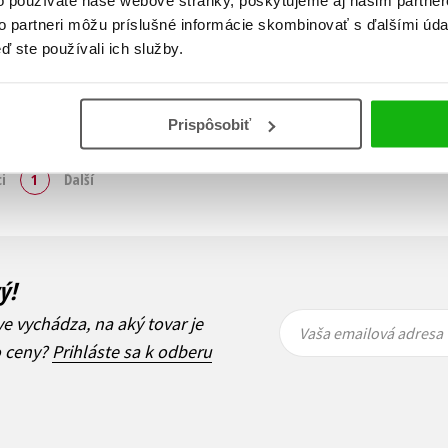
to partneri môžu príslušné informácie skombinovať s ďalšími údaj
ď ste používali ich služby.
Prispôsobiť
Zobraz záznamov
i
1
Ďalší
ý!
Vaša
Vaša
ve vychádza, na aký tovar je
emailová
emailová
Vaša emailová adresa
adresa
adresa
o ceny?
Prihláste sa k odberu