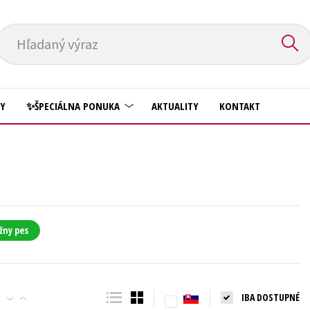
Hľadaný výraz
HY
✨ŠPECIÁLNA PONUKA
AKTUALITY
KONTAKT
Predškoláci
Komiks
Príroda a záhrada
Krížovky
Prírodné vedy
Kuchárske knihy
Technické vedy
žny pes
New Adult
Učebnice
Obchod a ekonómia
Umenie a kultúra
Ostatné
IBA DOSTUPNÉ
Výchova a pedagogika