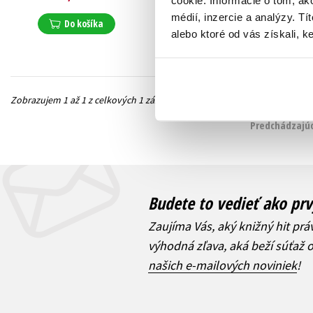
médií, inzercie a analýzy. Tí
Do košíka
alebo ktoré od vás získali, ke
Zobrazujem 1 až 1 z celkových 1 záznamov
Predchádzajúc
Budete to vedieť ako prv
Zaujíma Vás, aký knižný hit prá
výhodná zľava, aká beží súťaž 
našich e-mailových noviniek
!