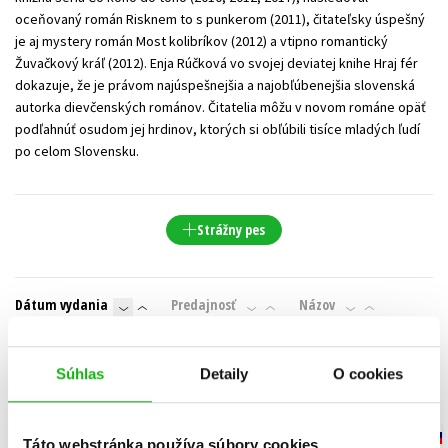
oceňovaný román Risknem to s punkerom (2011), čitateľsky úspešný
je aj mystery román Most kolibríkov (2012) a vtipno romantický
Žuvačkový kráľ (2012). Enja Rúčková vo svojej deviatej knihe Hraj fér
dokazuje, že je právom najúspešnejšia a najobľúbenejšia slovenská
autorka dievčenských románov. Čitatelia môžu v novom románe opäť
podľahnúť osudom jej hrdinov, ktorých si obľúbili tisíce mladých ľudí
po celom Slovensku.
Strážny pes
Dátum vydania
Predajnosť
Názov
Cena
Súhlas
Detaily
O cookies
IBA DOSTUPNÉ
Táto webstránka používa súbory cookies