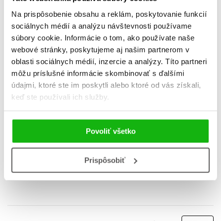
Na prispôsobenie obsahu a reklám, poskytovanie funkcií
sociálnych médií a analýzu návštevnosti používame
súbory cookie. Informácie o tom, ako používate naše
webové stránky, poskytujeme aj našim partnerom v
oblasti sociálnych médií, inzercie a analýzy. Títo partneri
môžu príslušné informácie skombinovať s ďalšími
údajmi, ktoré ste im poskytli alebo ktoré od vás získali,
keď ste používali ich služby.
Žuvačkový kráľ
Hraj fér
Povoliť všetko
Enja Rúčková
Enja Rúčková
10,19 €
10,19 €
Prispôsobiť
Do košíka
Do košíka