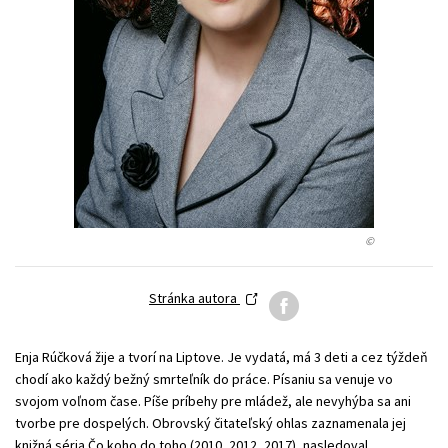
Technické vedy
Učebnice
Umenie a kultúra
Výchova a pedagogika
Young adult
Young adult (SK)
Zdravie a životný štýl
Všetky tituly
©
Stránka autora
Enja Rúčková žije a tvorí na Liptove. Je vydatá, má 3 deti a cez týždeň
chodí ako každý bežný smrteľník do práce. Písaniu sa venuje vo
svojom voľnom čase. Píše príbehy pre mládež, ale nevyhýba sa ani
tvorbe pre dospelých. Obrovský čitateľský ohlas zaznamenala jej
knižná séria Čo koho do toho (2010, 2012, 2017), nasledoval