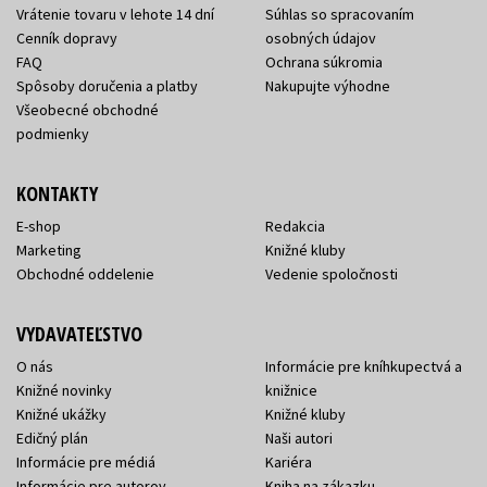
Vrátenie tovaru v lehote 14 dní
Súhlas so spracovaním
Cenník dopravy
osobných údajov
FAQ
Ochrana súkromia
Spôsoby doručenia a platby
Nakupujte výhodne
Všeobecné obchodné
podmienky
KONTAKTY
E-shop
Redakcia
Marketing
Knižné kluby
Obchodné oddelenie
Vedenie spoločnosti
VYDAVATEĽSTVO
O nás
Informácie pre kníhkupectvá a
Knižné novinky
knižnice
Knižné ukážky
Knižné kluby
Edičný plán
Naši autori
Informácie pre médiá
Kariéra
Informácie pre autorov
Kniha na zákazku