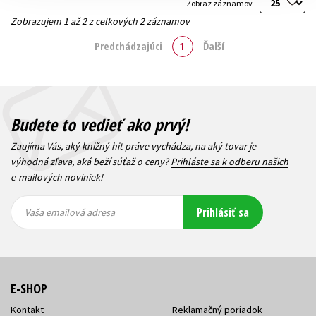
Zobraz záznamov
Zobrazujem 1 až 2 z celkových 2 záznamov
Predchádzajúci
1
Ďalší
Budete to vedieť ako prvý!
Zaujíma Vás, aký knižný hit práve vychádza, na aký tovar je
výhodná zľava, aká beží súťaž o ceny?
Prihláste sa k odberu našich
e-mailových noviniek
!
Vaša
Vaša
Prihlásiť sa
emailová
emailová
Vaša emailová adresa
adresa
adresa
E-SHOP
Kontakt
Reklamačný poriadok