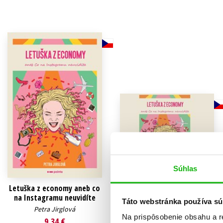
Humanitné a spoločenské ve
Auto - moto
Jazyky
Beletria pre deti
Kalendáre, diáre
Beletria pre dospelých
Kariéra a osobný rozvoj
Súhlas
Letuška z economy aneb co
Letuška z economy aneb co
na Instagramu neuvidíte
na Instagramu neuvidíte
Táto webstránka používa sú
(audiokniha)
Petra Jirglová
Na prispôsobenie obsahu a r
Petra Jirglová
9,34 €