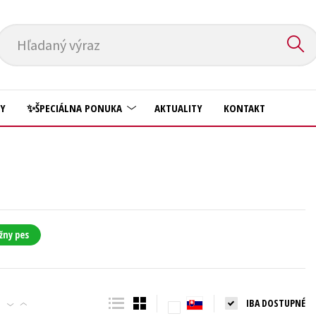
Hľadaný výraz
HY
✨ŠPECIÁLNA PONUKA
AKTUALITY
KONTAKT
Predškoláci
Komiks
Príroda a záhrada
Krížovky
Prírodné vedy
Kuchárske knihy
Technické vedy
žny pes
New Adult
Učebnice
Obchod a ekonómia
Umenie a kultúra
Ostatné
IBA DOSTUPNÉ
Výchova a pedagogika