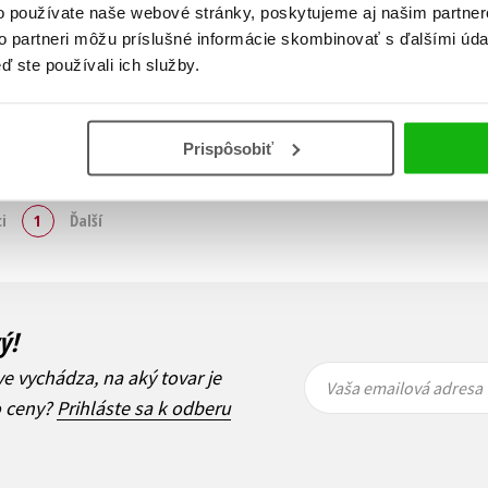
o používate naše webové stránky, poskytujeme aj našim partner
to partneri môžu príslušné informácie skombinovať s ďalšími údaj
Do košíka
ď ste používali ich služby.
Prispôsobiť
Zobraz záznamov
i
1
Ďalší
ý!
Vaša
Vaša
ve vychádza, na aký tovar je
emailová
emailová
Vaša emailová adresa
adresa
adresa
o ceny?
Prihláste sa k odberu