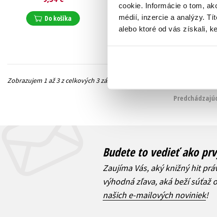
cookie. Informácie o tom, ak
9,17 €
médií, inzercie a analýzy. Tí
Do košíka
Do košíka
alebo ktoré od vás získali, ke
Zobrazujem 1 až 3 z celkových 3 záznamov
Predchádzajúc
Budete to vedieť ako prv
Zaujíma Vás, aký knižný hit prá
výhodná zľava, aká beží súťaž 
našich e-mailových noviniek
!