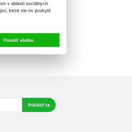
om v oblasti sociálnych
mi, ktoré ste im poskytli
Povoliť všetko
Prihlásiť sa