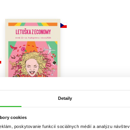
Počítače
dy
Young adult
Poézia
Young adult (SK)
Populárno - náučná pre dospelých
Zdravie a životný štýl
Populárno - náučné pre deti
Všetky tituly
Detaily
Letuška z economy aneb co
na Instagramu neuvidíte
bory cookies
Petra Jirglová
eklám, poskytovanie funkcií sociálnych médií a analýzu návšte
9,17 €