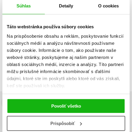
András Tilcsik
Súhlas
Detaily
O cookies
9,09 €
Do košíka
Táto webstránka používa súbory cookies
Na prispôsobenie obsahu a reklám, poskytovanie funkcií
sociálnych médií a analýzu návštevnosti používame
súbory cookie. Informácie o tom, ako používate naše
Zobraz záznamov
webové stránky, poskytujeme aj našim partnerom v
Zobrazujem 1 až 1 z celkových 1 záznamov
oblasti sociálnych médií, inzercie a analýzy. Títo partneri
môžu príslušné informácie skombinovať s ďalšími
Predchádzajúci
1
Ďalší
údajmi, ktoré ste im poskytli alebo ktoré od vás získali,
keď ste používali ich služby.
Budete to vedieť ako prvý!
Povoliť všetko
Zaujíma Vás, aký knižný hit práve vychádza, na aký tovar je
výhodná zľava, aká beží súťaž o ceny?
Prihláste sa k odberu našich
Prispôsobiť
e-mailových noviniek
!