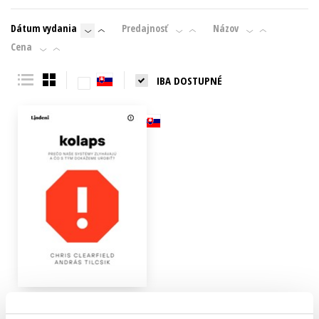
Technické vedy
Učebnice
Umenie a kultúra
Dátum vydania
Predajnosť
Názov
Výchova a pedagogika
Young adult
Young adult (SK)
Cena
Zdravie a životný štýl
IBA DOSTUPNÉ
Všetky tituly
Kolaps
Chris Clearfield
,