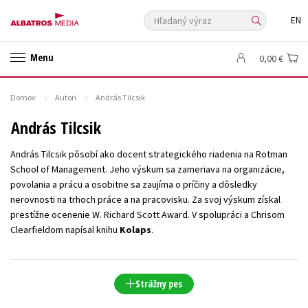
Hľadaný výraz
EN
🛍️ Darčekové poukazy
✍️Knihy s podpisom
Menu
0,00 €
🎁 Limitované balíčky
🔥 Výhodné predpredaje
🏷️ Zlacnené knihy
⚔️ Zaklínač na CD
🔖Outlet knihy
Domov
Autori
András Tilcsik
Auto - moto
Beletria pre deti
Beletria pre dospelých
András Tilcsik
Cestovanie
Darčekové publikácie
Digitálna fotografia
András Tilcsik pôsobí ako docent strategického riadenia na Rotman
Doplnkový sortiment
Ezoterika a duchovný svet
School of Management. Jeho výskum sa zameriava na organizácie,
povolania a prácu a osobitne sa zaujíma o príčiny a dôsledky
História a military
Hobby
Humanitné a spoločenské vedy
nerovnosti na trhoch práce a na pracovisku. Za svoj výskum získal
Jazyky
Kalendáre, diáre
Kariéra a osobný rozvoj
Komiks
prestížne ocenenie W. Richard Scott Award. V spolupráci a Chrisom
Clearfieldom napísal knihu
Kolaps
.
Krížovky
Kuchárske knihy
New Adult
Obchod a ekonómia
Ostatné
Počítače
Poézia
Populárno - náučná pre dospelých
Populárno - náučné pre deti
Strážny pes
Predškoláci
Príroda a záhrada
Prírodné vedy