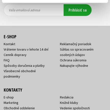
Vaša
Vaša
Prihlásiť sa
emailová
emailová
Vaša emailová adresa
adresa
adresa
E-SHOP
Kontakt
Reklamačný poriadok
Vrátenie tovaru v lehote 14 dní
Súhlas so spracovaním
Cenník dopravy
osobných údajov
FAQ
Ochrana súkromia
Spôsoby doručenia a platby
Nakupujte výhodne
Všeobecné obchodné
podmienky
KONTAKTY
E-shop
Redakcia
Marketing
Knižné kluby
Obchodné oddelenie
Vedenie spoločnosti