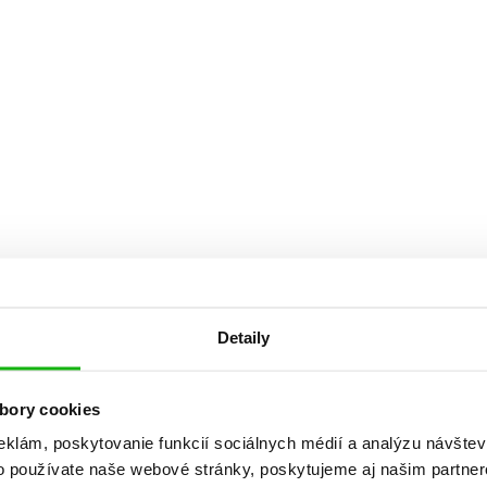
Počítače
dy
Young adult
Poézia
Young adult (SK)
Populárno - náučná pre dospelých
Zdravie a životný štýl
Populárno - náučné pre deti
Všetky tituly
Detaily
bory cookies
eklám, poskytovanie funkcií sociálnych médií a analýzu návšte
o používate naše webové stránky, poskytujeme aj našim partner