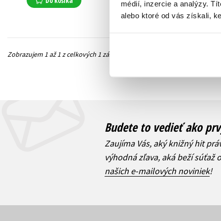
Do košíka
médií, inzercie a analýzy. Tí
alebo ktoré od vás získali, ke
Zobrazujem 1 až 1 z celkových 1 záznamov
Predchádzajúc
Budete to vedieť ako prv
Zaujíma Vás, aký knižný hit prá
výhodná zľava, aká beží súťaž 
našich e-mailových noviniek
!