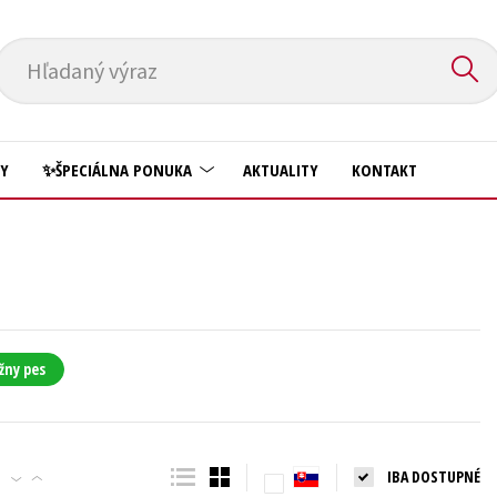
Hľadaný výraz
HY
✨ŠPECIÁLNA PONUKA
AKTUALITY
KONTAKT
Predškoláci
Komiks
Príroda a záhrada
Krížovky
Prírodné vedy
Kuchárske knihy
Technické vedy
žny pes
New Adult
Učebnice
Obchod a ekonómia
Umenie a kultúra
Ostatné
IBA DOSTUPNÉ
Výchova a pedagogika