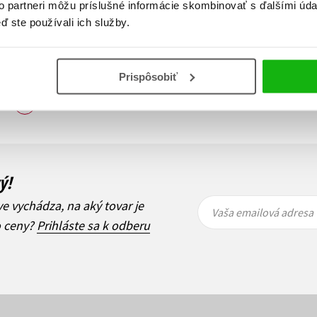
to partneri môžu príslušné informácie skombinovať s ďalšími údaj
ď ste používali ich služby.
Prispôsobiť
Zobraz záznamov
i
1
Ďalší
ý!
Vaša
Vaša
ve vychádza, na aký tovar je
emailová
emailová
Vaša emailová adresa
adresa
adresa
o ceny?
Prihláste sa k odberu