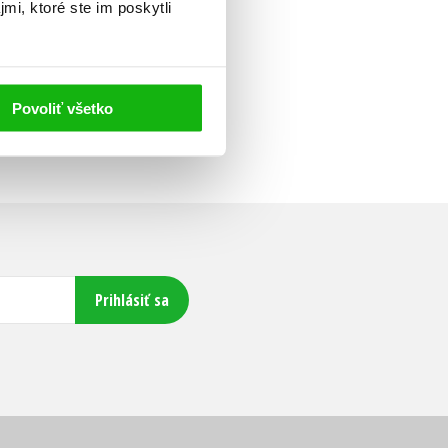
mi, ktoré ste im poskytli
Povoliť všetko
Prihlásiť sa