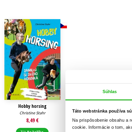
Humanitné a spoločenské ve
Auto - moto
Jazyky
Beletria pre deti
Kalendáre, diáre
Beletria pre dospelých
Kariéra a osobný rozvoj
Súhlas
Hobby horsing
Táto webstránka používa sú
Christine Stahr
8,49 €
Na prispôsobenie obsahu a r
cookie. Informácie o tom, ak