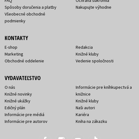
FAQ
Ochrana súkromia
Spôsoby doručenia a platby
Nakupujte výhodne
Všeobecné obchodné
podmienky
KONTAKTY
E-shop
Redakcia
Marketing
Knižné kluby
Obchodné oddelenie
Vedenie spoločnosti
VYDAVATEĽSTVO
O nás
Informácie pre kníhkupectvá a
Knižné novinky
knižnice
Knižné ukážky
Knižné kluby
Edičný plán
Naši autori
Informácie pre médiá
Kariéra
Informácie pre autorov
Kniha na zákazku