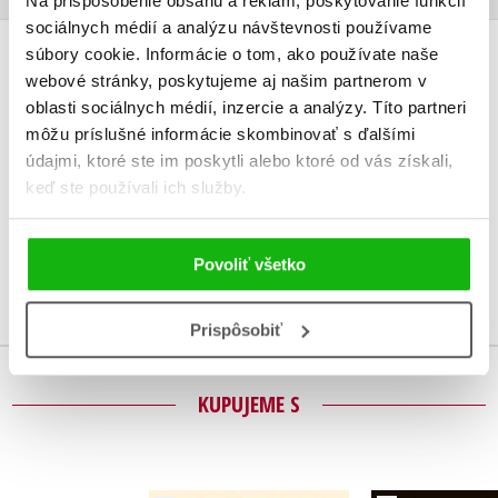
Na prispôsobenie obsahu a reklám, poskytovanie funkcií
sociálnych médií a analýzu návštevnosti používame
súbory cookie. Informácie o tom, ako používate naše
UŽIVATEĽSKÁ RECENZIA
webové stránky, poskytujeme aj našim partnerom v
oblasti sociálnych médií, inzercie a analýzy. Títo partneri
Žiadne užívateľské hodnotenia nie sú dostupné.
môžu príslušné informácie skombinovať s ďalšími
údajmi, ktoré ste im poskytli alebo ktoré od vás získali,
Vaše hodnotenie
keď ste používali ich služby.
Používateľskú recenziu môžu vkladať len registrovaní užívatelia
Povoliť všetko
Prihlásiť
Prispôsobiť
KUPUJEME S