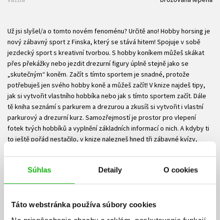
Už jsi slyšel/a o tomto novém fenoménu? Určitě ano! Hobby horsing je
nový zábavný sport z Finska, který se stává hitem! Spojuje v sobě
jezdecký sport s kreativní tvorbou. S hobby koníkem můžeš skákat
přes překážky nebo jezdit drezurní figury úplně stejně jako se
„skutečným“ koněm. Začít s tímto sportem je snadné, protože
potřebuješ jen svého hobby koně a můžeš začít! V knize najdeš tipy,
jak si vytvořit vlastního hobbíka nebo jak s tímto sportem začít. Dále
tě kniha seznámí s parkurem a drezurou a zkusíš si vytvořit i vlastní
parkurový a drezurní kurz. Samozřejmostí je prostor pro vlepení
fotek tvých hobbíků a vyplnění základních informací o nich. A kdyby ti
to ještě pořád nestačilo, v knize nalezneš hned tři zábavné kvízy,
které prověří, jak velkým znalcem hobby horsingu jsi!
Súbory na stiahnutie
Súhlas
Detaily
O cookies
Ukážka.pdf
PDF
Táto webstránka používa súbory cookies