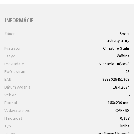
INFORMÁCIE
Žáner
šport
aktivity a hry
Ilustrátor
Christine Stahr
Jazyk
čeština
Prekladateľ
Michaela Tučková
Počet strán
128
EAN
9788026451808
Dátum vydania
18.4.2024
Vek od
6
Formát
160x230 mm
Vydavateľstvo
CPRESS
Hmotnosť
0,287
Typ
kniha
Väzba
brožovaná lepená