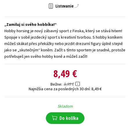
Listovanie
Technické vedy
Učebnice
Umenie a kultúra
Výchova a pedagogika
Young adult
Young adult (SK)
Zamiluj si svého hobbíka!
Zdravie a životný štýl
Hobby horsing je nový zábavný sport z Finska, který se stává hitem!
Spojuje v sobě jezdecký sport s kreativní tvorbou. S hobby koníkem
Všetky tituly
můžeš skákat přes překážky nebo jezdit drezurní figury úplně stejně
jako se „skutečným“ koněm. Začít s tímto sportem je snadné, protože
potřebuješ jen svého hobby koně a můžeš začít!
8,49 €
9,99 €
Bežne
Najnižšia cena za posledných 30 dní:
8,49 €
Skladom
Do košíka