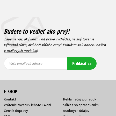
Budete to vedieť ako prvý!
Zaujíma Vás, aký knižný hit práve vychádza, na aký tovar je
výhodná zľava, aká beží súťaž o ceny?
Prihláste sa k odberu našich
e-mailových noviniek
!
Vaša
Vaša
Prihlásiť sa
emailová
emailová
Vaša emailová adresa
adresa
adresa
E-SHOP
Kontakt
Reklamačný poriadok
Vrátenie tovaru v lehote 14 dní
Súhlas so spracovaním
Cenník dopravy
osobných údajov