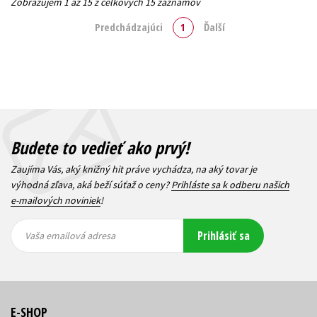
Zobrazujem 1 až 15 z celkových 15 záznamov
Predchádzajúci
1
Ďalší
Budete to vedieť ako prvý!
Zaujíma Vás, aký knižný hit práve vychádza, na aký tovar je
výhodná zľava, aká beží súťaž o ceny?
Prihláste sa k odberu našich
e-mailových noviniek
!
Vaša
Vaša
Prihlásiť sa
emailová
emailová
Vaša emailová adresa
adresa
adresa
E-SHOP