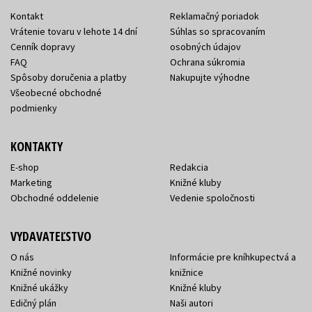
Kontakt
Reklamačný poriadok
Vrátenie tovaru v lehote 14 dní
Súhlas so spracovaním
Cenník dopravy
osobných údajov
FAQ
Ochrana súkromia
Spôsoby doručenia a platby
Nakupujte výhodne
Všeobecné obchodné
podmienky
KONTAKTY
E-shop
Redakcia
Marketing
Knižné kluby
Obchodné oddelenie
Vedenie spoločnosti
VYDAVATEĽSTVO
O nás
Informácie pre kníhkupectvá a
Knižné novinky
knižnice
Knižné ukážky
Knižné kluby
Edičný plán
Naši autori