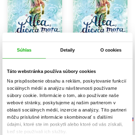
Súhlas
Detaily
O cookies
Alea, dievča mora 1 –
Alea, dievča mora 1 –
Volanie z hlbín (2. akosť)
Volanie z hlbín
Táto webstránka používa súbory cookies
Tanya Stewnerová
Tanya Stewnerová
Na prispôsobenie obsahu a reklám, poskytovanie funkcií
8,00 €
13,59 €
sociálnych médií a analýzu návštevnosti používame
Do košíka
Do košíka
súbory cookie. Informácie o tom, ako používate naše
webové stránky, poskytujeme aj našim partnerom v
oblasti sociálnych médií, inzercie a analýzy. Títo partneri
môžu príslušné informácie skombinovať s ďalšími
údajmi, ktoré ste im poskytli alebo ktoré od vás získali,
keď ste používali ich služby.