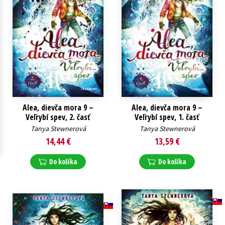
Technické vedy
Učebnice
Umenie a kultúra
Výchova a pedagogika
Young adult
Young adult (SK)
Zdravie a životný štýl
Všetky tituly
Alea, dievča mora 9 –
Alea, dievča mora 9 –
Veľrybí spev, 2. časť
Veľrybí spev, 1. časť
Tanya Stewnerová
Tanya Stewnerová
14,44 €
13,59 €
Do košíka
Do košíka