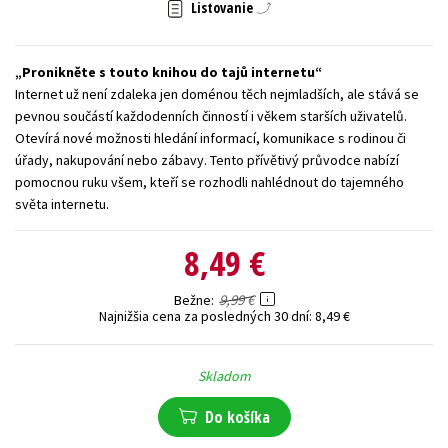
Listovanie
Technické vedy
Učebnice
Umenie a kultúra
Výchova a pedagogika
Young adult
Young adult (SK)
Pronikněte s touto knihou do tajů internetu
Internet už není zdaleka jen doménou těch nejmladších, ale stává se
Zdravie a životný štýl
pevnou součástí každodenních činností i věkem starších uživatelů.
Otevírá nové možnosti hledání informací, komunikace s rodinou či
Všetky tituly
úřady, nakupování nebo zábavy. Tento přívětivý průvodce nabízí
pomocnou ruku všem, kteří se rozhodli nahlédnout do tajemného
světa internetu.
8,49 €
9,99 €
Bežne
Najnižšia cena za posledných 30 dní:
8,49 €
Skladom
Do košíka