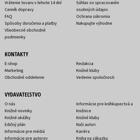
Vrátenie tovaru v lehote 14 dní
Súhlas so spracovaním
Cenník dopravy
osobných údajov
FAQ
Ochrana súkromia
Spôsoby doručenia a platby
Nakupujte výhodne
Všeobecné obchodné
podmienky
KONTAKTY
E-shop
Redakcia
Marketing
Knižné kluby
Obchodné oddelenie
Vedenie spoločnosti
VYDAVATEĽSTVO
O nás
Informácie pre kníhkupectvá a
Knižné novinky
knižnice
Knižné ukážky
Knižné kluby
Edičný plán
Naši autori
Informácie pre médiá
Kariéra
Informácie pre autorov
Kniha na zákazku