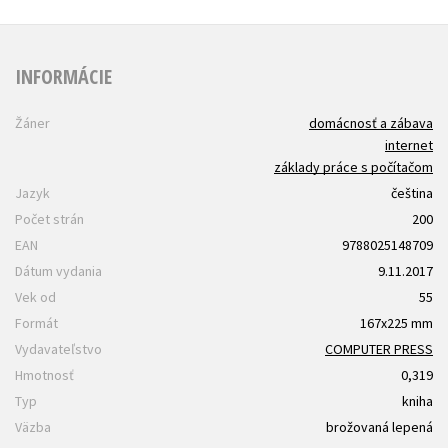
INFORMÁCIE
Žáner
domácnosť a zábava
internet
základy práce s počítačom
Jazyk
čeština
Počet strán
200
EAN
9788025148709
Dátum vydania
9.11.2017
Vek od
55
Formát
167x225 mm
Vydavateľstvo
COMPUTER PRESS
Hmotnosť
0,319
Typ
kniha
Väzba
brožovaná lepená