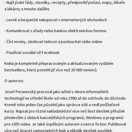
- Najít jízdní řády, slovníky, recepty, předpověď počasí, mapy, lékaře
a lékárny a mnoho dalšího
- Levně a bezpečně nakupovat v internetových obchodech
- Komunikovat s úřady nebo bankou elektronickou formou
- Číst noviny, sledovat televizi a poslouchat rádio online
- Používat sociální síť Facebook
Kniha je kompletně přepracovaným a aktualizovaným vydáním
bestselleru, který pomohl již více než 20 000 seniorů.
O autorovi:
Josef Pecinovský pracoval jako učitel v oboru informačních
technologií na střední škole od roku 1990 až do odchodu do důchodu.
Kromě toho jeden čas působil jako správce sítě a vedl počítačové
kurzy. Napsal pro různá nakladatelství více než šest desítek příruček
především z oblasti kancelářských programů, Windows a programů
pro střih videa. Je také úspěšným autorem science fiction. Publikoval
více než dvacet samostatných knih a několik desítek povídek.