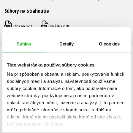
Súbory na stiahnutie
Obsah.pdf
Ukážka.pdf
PDF
PDF
Súhlas
Detaily
O cookies
UŽIVATEĽSKÁ RECENZIA
Táto webstránka používa súbory cookies
Na prispôsobenie obsahu a reklám, poskytovanie funkcií
Žiadne užívateľské hodnotenia nie sú dostupné.
sociálnych médií a analýzu návštevnosti používame
súbory cookie. Informácie o tom, ako používate naše
Vaše hodnotenie
webové stránky, poskytujeme aj našim partnerom v
Používateľskú recenziu môžu vkladať len registrovaní užívatelia
oblasti sociálnych médií, inzercie a analýzy. Títo partneri
môžu príslušné informácie skombinovať s ďalšími
Prihlásiť
údajmi, ktoré ste im poskytli alebo ktoré od vás získali,
keď ste používali ich služby.