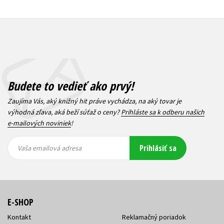
Budete to vedieť ako prvý!
Zaujíma Vás, aký knižný hit práve vychádza, na aký tovar je
výhodná zľava, aká beží súťaž o ceny?
Prihláste sa k odberu našich
e-mailových noviniek
!
Vaša
Vaša
Prihlásiť sa
emailová
emailová
Vaša emailová adresa
adresa
adresa
E-SHOP
Kontakt
Reklamačný poriadok