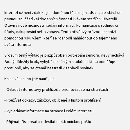
Internet už není zdaleka jen doménou těch nejmladších, ale stává se
pevnou součástí každodenních činností i věkem starších uživatelů.
Otevírá nové možnosti hledání informací, komunikace s rodinou či
úřady, nakupování nebo zábavy. Tento přívětivý průvodce nabízí
pomocnou ruku všem, kteří se rozhodli nahlédnout do tajemného
světa internetu.
Srozumitelný výklad je přizpůsoben potřebám seniorů, nevynechává
žádný důležitý krok, vyhýbá se náhlým skokům a látku odměřuje
postupně, aby se čtenář neztratil v záplavě novinek.
Kniha vás mimo jiné naučí, jak:
- Ovládat internetový prohlížeč a orientovat se na stránkách
- Používat odkazy, záložky, oblíbené a historii prohlížení
- Vyhledávat informace na stránce i celém internetu
- Přijímat, číst, psát a odesílat elektronickou poštu