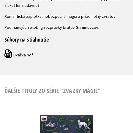
získať len nedávno?
Romantická zápletka, nebezpečná mágia a príbeh plný zvratov.
Podmaňujúci retelling rozprávky bratov Grimmovcov.
Súbory na stiahnutie
Ukážka.pdf
PDF
ĎALŠIE TITULY ZO SÉRIE "ZVÄZKY MÁGIE"
Zväzky mágie 2:
Sladkobôľ