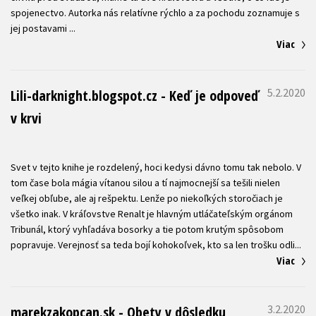
spojenectvo. Autorka nás relatívne rýchlo a za pochodu zoznamuje s
Viac
5.2.2020
Lili-darknight.blogspot.cz - Keď je odpoveď
v krvi
Svet v tejto knihe je rozdelený, hoci kedysi dávno tomu tak nebolo. V
tom čase bola mágia vítanou silou a tí najmocnejší sa tešili nielen
veľkej obľube, ale aj rešpektu. Lenže po niekoľkých storočiach je
všetko inak. V kráľovstve Renalt je hlavným utláčateľským orgánom
Tribunál, ktorý vyhľadáva bosorky a tie potom krutým spôsobom
Viac
3.2.2020
marekzakopcan.sk - Obety v dôsledku