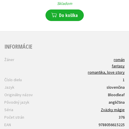
Skladom
Do košíka
INFORMÁCIE
Žáner
román
fantasy
romantika, love story
Číslo dielu
1
Jazyk
slovenčina
Originálny názov
Bloodleaf
Pôvodný jazyk
angličtina
Séria
Zväzky mágie
Počet strán
376
EAN
9788056615225