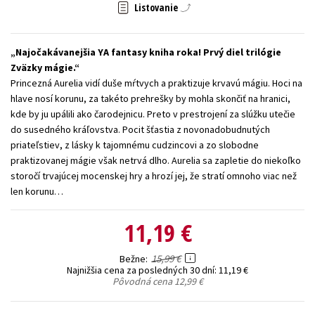
Listovanie
Technické vedy
Učebnice
Umenie a kultúra
Výchova a pedagogika
Young adult
Young adult (SK)
Najočakávanejšia YA fantasy kniha roka! Prvý diel trilógie
Zdravie a životný štýl
Zväzky mágie.
Princezná Aurelia vidí duše mŕtvych a praktizuje krvavú mágiu. Hoci na
hlave nosí korunu, za takéto prehrešky by mohla skončiť na hranici,
Všetky tituly
kde by ju upálili ako čarodejnicu. Preto v prestrojení za slúžku utečie
do susedného kráľovstva. Pocit šťastia z novonadobudnutých
priateľstiev, z lásky k tajomnému cudzincovi a zo slobodne
praktizovanej mágie však netrvá dlho. Aurelia sa zapletie do niekoľko
storočí trvajúcej mocenskej hry a hrozí jej, že stratí omnoho viac než
len korunu…
11,19 €
15,99 €
Bežne
Najnižšia cena za posledných 30 dní:
11,19 €
Pôvodná cena
12,99 €