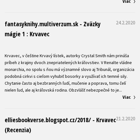
Viac
24.2.2020
fantasyknihy.multiverzum.sk - Zväzky
mágie 1 : Krvavec
Krvavec, v češtine Krvavý lístek, autorky Crystal Smith nám prináša
príbeh z krajiny dvoch znepriatelených kráľovstiev. V Renalte vládne
monarchia, no spolu s ňou má významné slovo aj Tribunál, organizácia
podobná cirkvi s cieľom vyhubiť bosorky a využívať ich temné sily.
Chytanie často aj bezbranných ľudí, mučenie a poprava, tomu čelí
Viac
21.2.2020
elliesbookverse.blogspot.cz/2018/ - Krvavec
(Recenzia)