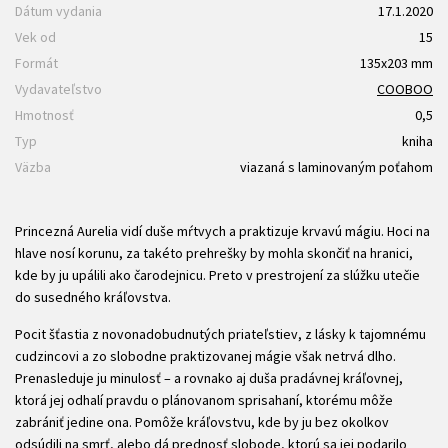
Dátum vydania
17.1.2020
Vek od
15
Formát
135x203 mm
Vydavateľstvo
COOBOO
Hmotnosť
0,5
Typ
kniha
Väzba
viazaná s laminovaným poťahom
Princezná Aurelia vidí duše mŕtvych a praktizuje krvavú mágiu. Hoci na
hlave nosí korunu, za takéto prehrešky by mohla skončiť na hranici,
kde by ju upálili ako čarodejnicu. Preto v prestrojení za slúžku utečie
do susedného kráľovstva.
Pocit šťastia z novonadobudnutých priateľstiev, z lásky k tajomnému
cudzincovi a zo slobodne praktizovanej mágie však netrvá dlho.
Prenasleduje ju minulosť – a rovnako aj duša pradávnej kráľovnej,
ktorá jej odhalí pravdu o plánovanom sprisahaní, ktorému môže
zabrániť jedine ona. Pomôže kráľovstvu, kde by ju bez okolkov
odsúdili na smrť, alebo dá prednosť slobode, ktorú sa jej podarilo