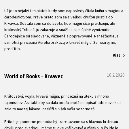
Už je to nejaký ten piatok kedy som naposledy čítala knihu s mágiou a
čarodejníctvom. Práve preto som sa s veľkou chuťou pustila do
Krvavca. Dostala som sa do sveta, kde mágiu síce praktizujú, ale
kráľovský Tribunál ju zakazuje a snaží sa o jej úplné vymiznutie.
Čarodejnice sú sledované, väznené a popravované. Nanešťastie, aj
samotná princezná Aurelia praktizuje krvavú mágiu. Samozrejme,
Viac
10.2.2020
World of Books - Krvavec
Kráľovstvá, vojna, krvavá mágia, princezná na úteku a mnoho
tajomstiev. Asi takto by sa dala podľa anotácie opísať táto novinka a
znie to naozaj lákavo. Zaslúži si však vašu pozornosť?
Príbeh je pomerne jednoduchý - stretávame sa s hlavnou hrdinkou
chvíľu pred svadbou, máme tu dve kráľovstvá a všetko, o čo ide je