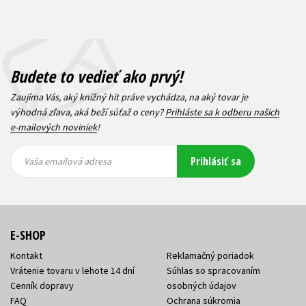
Budete to vedieť ako prvý!
Zaujíma Vás, aký knižný hit práve vychádza, na aký tovar je
výhodná zľava, aká beží súťaž o ceny?
Prihláste sa k odberu našich
e-mailových noviniek
!
Vaša
Vaša
Prihlásiť sa
emailová
emailová
Vaša emailová adresa
adresa
adresa
E-SHOP
Kontakt
Reklamačný poriadok
Vrátenie tovaru v lehote 14 dní
Súhlas so spracovaním
Cenník dopravy
osobných údajov
FAQ
Ochrana súkromia