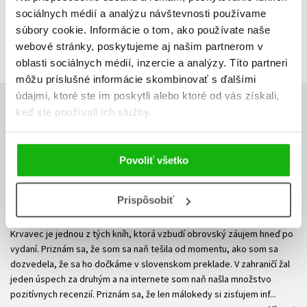
sociálnych médií a analýzu návštevnosti používame
súbory cookie. Informácie o tom, ako používate naše
Zobraziť profil autora
webové stránky, poskytujeme aj našim partnerom v
oblasti sociálnych médií, inzercie a analýzy. Títo partneri
môžu príslušné informácie skombinovať s ďalšími
údajmi, ktoré ste im poskytli alebo ktoré od vás získali,
keď ste používali ich služby.
RECENZIA MÉDII
11.3.2020
Fans of Books - Krvavec - Crystal Smith
Povoliť všetko
Prispôsobiť
Najočakávanejšia YA fantasy kniha roka! Prvý diel trilógie Zväzky
mágie.
Krvavec je jednou z tých kníh, ktorá vzbudí obrovský záujem hneď po
vydaní. Priznám sa, že som sa naň tešila od momentu, ako som sa
dozvedela, že sa ho dočkáme v slovenskom preklade. V zahraničí žal
jeden úspech za druhým a na internete som naň našla množstvo