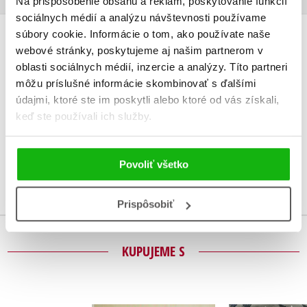
Na prispôsobenie obsahu a reklám, poskytovanie funkcií
sociálnych médií a analýzu návštevnosti používame
súbory cookie. Informácie o tom, ako používate naše
UŽIVATEĽSKÁ RECENZIA
webové stránky, poskytujeme aj našim partnerom v
oblasti sociálnych médií, inzercie a analýzy. Títo partneri
Žiadne užívateľské hodnotenia nie sú dostupné.
môžu príslušné informácie skombinovať s ďalšími
údajmi, ktoré ste im poskytli alebo ktoré od vás získali,
Vaše hodnotenie
keď ste používali ich služby.
Používateľskú recenziu môžu vkladať len registrovaní užívatelia
Povoliť všetko
Prihlásiť
Prispôsobiť
KUPUJEME S