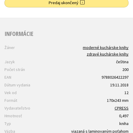
Predaj ukončený
INFORMÁCIE
Žáner
moderné kuchárske knihy
zdravé kuchárske knihy
Jazyk
čeština
Počet strán
200
EAN
9788026422297
Dátum vydania
19.11.2018
Vek od
12
Formát
170x243 mm
Vydavateľstvo
CPRESS
Hmotnosť
0,497
Typ
kniha
Väzba
viazaná s laminovaným poťahom