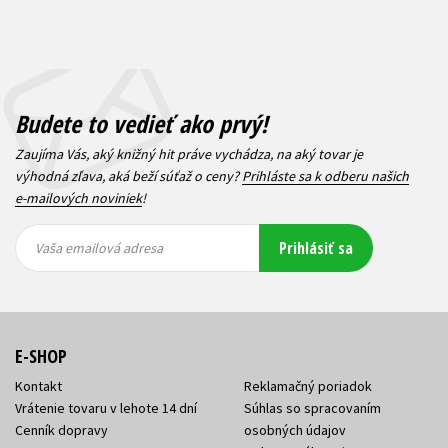
Budete to vedieť ako prvý!
Zaujíma Vás, aký knižný hit práve vychádza, na aký tovar je
výhodná zľava, aká beží súťaž o ceny?
Prihláste sa k odberu našich
e-mailových noviniek
!
Vaša
Vaša
Prihlásiť sa
emailová
emailová
Vaša emailová adresa
adresa
adresa
E-SHOP
Kontakt
Reklamačný poriadok
Vrátenie tovaru v lehote 14 dní
Súhlas so spracovaním
Cenník dopravy
osobných údajov