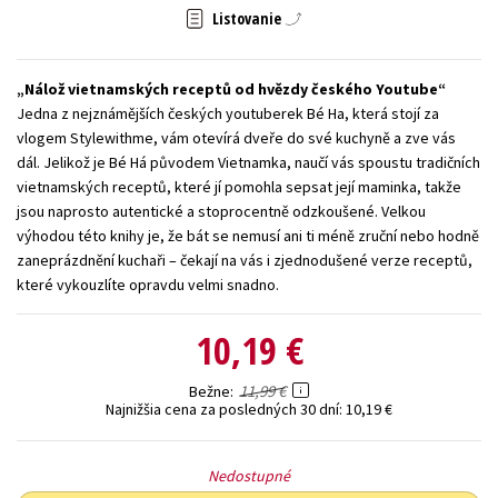
Listovanie
Technické vedy
Učebnice
Umenie a kultúra
Výchova a pedagogika
Young adult
Young adult (SK)
Nálož vietnamských receptů od hvězdy českého Youtube
Zdravie a životný štýl
Jedna z nejznámějších českých youtuberek Bé Ha, která stojí za
vlogem Stylewithme, vám otevírá dveře do své kuchyně a zve vás
Všetky tituly
dál. Jelikož je Bé Há původem Vietnamka, naučí vás spoustu tradičních
vietnamských receptů, které jí pomohla sepsat její maminka, takže
jsou naprosto autentické a stoprocentně odzkoušené. Velkou
výhodou této knihy je, že bát se nemusí ani ti méně zruční nebo hodně
zaneprázdnění kuchaři – čekají na vás i zjednodušené verze receptů,
které vykouzlíte opravdu velmi snadno.
10,19 €
11,99 €
Bežne
Najnižšia cena za posledných 30 dní:
10,19 €
Nedostupné