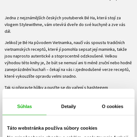
Jedna z nejznámějších českých youtuberek Bé Ha, která stojí za
vlogem Stylewithme, vám otevírá dveře do své kuchyně a zve vás
dál.
Jelikož je Bé Ha původem Vietnamka, naučí vás spoustu tradičních
vietnamských receptů, které jí pomohla sepsat její maminka, takže
jsou naprosto autentické a stoprocentně odzkoušené. Velkou
výhodou této knihy je, že bát se nemusí ani ti méně zruční nebo hodně
zaneprázdnění kuchaři – čekají na vás i zjednodušené verze receptů,
které vykouzlíte opravdu velmi snadno.
Tak si připravte hůlky a pusťte se do vaření s hashtegem
#nguyenovickuchařka. Bude to stát za to!
Súbory na stiahnutie
Súhlas
Detaily
O cookies
Ukážka.pdf
PDF
Táto webstránka používa súbory cookies