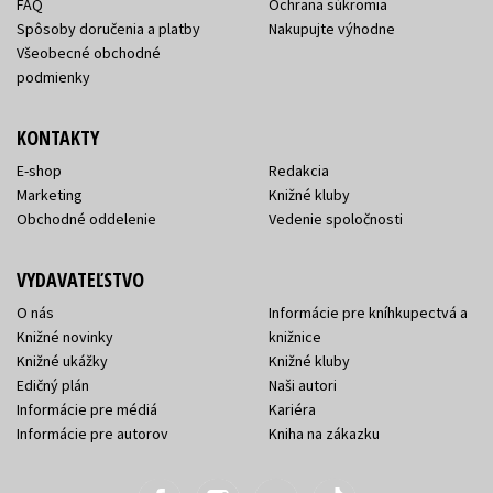
FAQ
Ochrana súkromia
Spôsoby doručenia a platby
Nakupujte výhodne
Všeobecné obchodné
podmienky
KONTAKTY
E-shop
Redakcia
Marketing
Knižné kluby
Obchodné oddelenie
Vedenie spoločnosti
VYDAVATEĽSTVO
O nás
Informácie pre kníhkupectvá a
Knižné novinky
knižnice
Knižné ukážky
Knižné kluby
Edičný plán
Naši autori
Informácie pre médiá
Kariéra
Informácie pre autorov
Kniha na zákazku