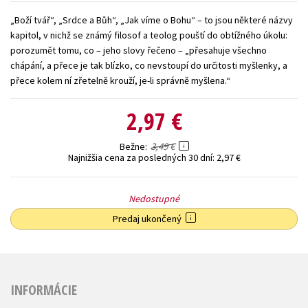
Technické vedy
Učebnice
Umenie a kultúra
„Boží tvář“, „Srdce a Bůh“, „Jak víme o Bohu“ – to jsou některé názvy
kapitol, v nichž se známý filosof a teolog pouští do obtížného úkolu:
Výchova a pedagogika
Young adult
Young adult (SK)
porozumět tomu, co – jeho slovy řečeno – „přesahuje všechno
chápání, a přece je tak blízko, co nevstoupí do určitosti myšlenky, a
Zdravie a životný štýl
přece kolem ní zřetelně krouží, je-li správně myšlena.“
Všetky tituly
2,97 €
3,49 €
Bežne
Najnižšia cena za posledných 30 dní:
2,97 €
Nedostupné
Predaj ukončený
INFORMÁCIE