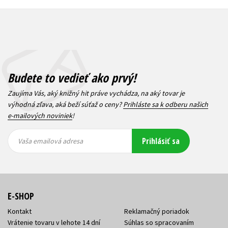
Budete to vedieť ako prvý!
Zaujíma Vás, aký knižný hit práve vychádza, na aký tovar je
výhodná zľava, aká beží súťaž o ceny?
Prihláste sa k odberu našich
e-mailových noviniek
!
Vaša
Vaša
Prihlásiť sa
emailová
emailová
Vaša emailová adresa
adresa
adresa
E-SHOP
Kontakt
Reklamačný poriadok
Vrátenie tovaru v lehote 14 dní
Súhlas so spracovaním