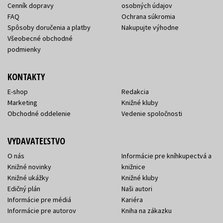
Cenník dopravy
osobných údajov
FAQ
Ochrana súkromia
Spôsoby doručenia a platby
Nakupujte výhodne
Všeobecné obchodné
podmienky
KONTAKTY
E-shop
Redakcia
Marketing
Knižné kluby
Obchodné oddelenie
Vedenie spoločnosti
VYDAVATEĽSTVO
O nás
Informácie pre kníhkupectvá a
Knižné novinky
knižnice
Knižné ukážky
Knižné kluby
Edičný plán
Naši autori
Informácie pre médiá
Kariéra
Informácie pre autorov
Kniha na zákazku