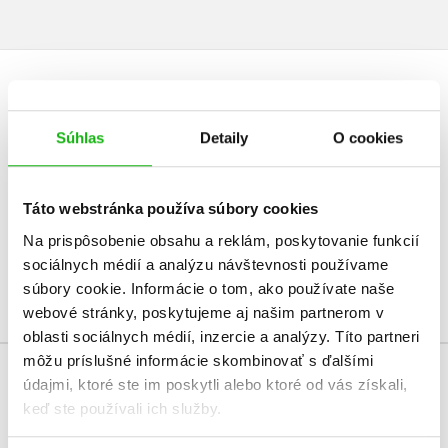
UŽIVATEĽSKÁ RECENZIA
Súhlas
Detaily
O cookies
Žiadne užívateľské hodnotenia nie sú dostupné.
Vaše hodnotenie
Táto webstránka používa súbory cookies
Používateľskú recenziu môžu vkladať len registrovaní užívatelia
Na prispôsobenie obsahu a reklám, poskytovanie funkcií
sociálnych médií a analýzu návštevnosti používame
Prihlásiť
súbory cookie. Informácie o tom, ako používate naše
webové stránky, poskytujeme aj našim partnerom v
oblasti sociálnych médií, inzercie a analýzy. Títo partneri
môžu príslušné informácie skombinovať s ďalšími
údajmi, ktoré ste im poskytli alebo ktoré od vás získali,
KUPUJEME S
keď ste používali ich služby.