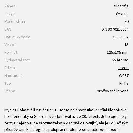
Žáner
filozofia
Jazyk
čeština
Počet strán
80
EAN
9788070216064
Dátum vydania
7.11.2002
Vek od
15
Formát
125x185 mm
Vydavateľstvo
Vyšehrad
Edícia
Logos
Hmotnosť
0,097
Typ
kniha
Väzba
brožovaná lepená
Myslet Boha tváří v tvář Bohu – tento naléhavý úkol dnešní filosofické
hermeneutiky si Guardini uvědomoval už ve 30. letech. Jeho ojedinělý
text je nejen velice srozumitelný a osobně oslovující, ale je i důležitým
příspěvkem k dialogu a spolupráci teologie se soudobou filosofií.