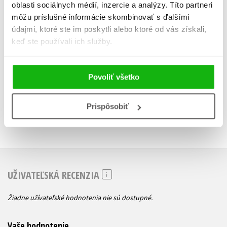
oblasti sociálnych médií, inzercie a analýzy. Títo partneri
môžu príslušné informácie skombinovať s ďalšími
Do košíka
údajmi, ktoré ste im poskytli alebo ktoré od vás získali,
Do košík
keď ste používali ich služby.
27,97 €
27,97
Povoliť všetko
Prispôsobiť
UŽIVATEĽSKÁ RECENZIA
Žiadne užívateľské hodnotenia nie sú dostupné.
Vaše hodnotenie