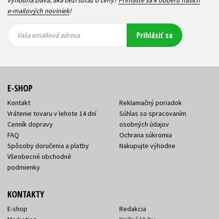
e-mailových noviniek
!
Vaša
Vaša
Prihlásiť sa
emailová
emailová
Vaša emailová adresa
adresa
adresa
E-SHOP
Kontakt
Reklamačný poriadok
Vrátenie tovaru v lehote 14 dní
Súhlas so spracovaním
Cenník dopravy
osobných údajov
FAQ
Ochrana súkromia
Spôsoby doručenia a platby
Nakupujte výhodne
Všeobecné obchodné
podmienky
KONTAKTY
E-shop
Redakcia