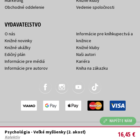
Marketing
Knižné kluby
Obchodné oddelenie
Vedenie spoločnosti
VYDAVATEĽSTVO
O nás
Informácie pre kníhkupectvá a
Knižné novinky
knižnice
Knižné ukážky
Knižné kluby
Edičný plán
Naši autori
Informácie pre médiá
Kariéra
Informácie pre autorov
Kniha na zákazku
NAPÍŠTE NÁM
2026 © Albatrosmedia.sk, Albatros Media Slovakia
Psychológia - Veľké myšlienky (2. akosť)
16,45 €
s.r.o.
Kolektiv