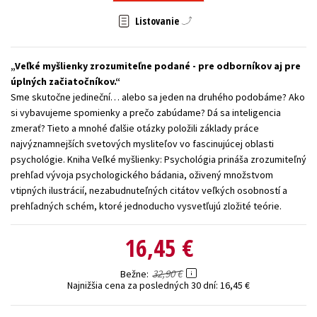
Technické vedy
Učebnice
Umenie a kultúra
Listovanie
Výchova a pedagogika
Young adult
Young adult (SK)
Veľké myšlienky zrozumiteľne podané - pre odborníkov aj pre
Zdravie a životný štýl
úplných začiatočníkov.
Sme skutočne jedineční… alebo sa jeden na druhého podobáme? Ako
Všetky tituly
si vybavujeme spomienky a prečo zabúdame? Dá sa inteligencia
zmerať? Tieto a mnohé ďalšie otázky položili základy práce
najvýznamnejších svetových mysliteľov vo fascinujúcej oblasti
psychológie. Kniha Veľké myšlienky: Psychológia prináša zrozumiteľný
prehľad vývoja psychologického bádania, oživený množstvom
vtipných ilustrácií, nezabudnuteľných citátov veľkých osobností a
prehľadných schém, ktoré jednoducho vysvetľujú zložité teórie.
16,45 €
32,90 €
Bežne
Najnižšia cena za posledných 30 dní:
16,45 €