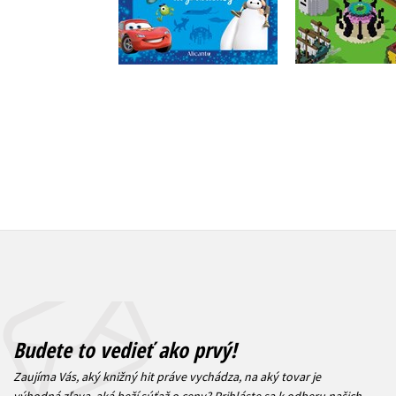
Do košík
Do košíka
9,34 
15,29 €
Budete to vedieť ako prvý!
Zaujíma Vás, aký knižný hit práve vychádza, na aký tovar je
výhodná zľava, aká beží súťaž o ceny?
Prihláste sa k odberu našich