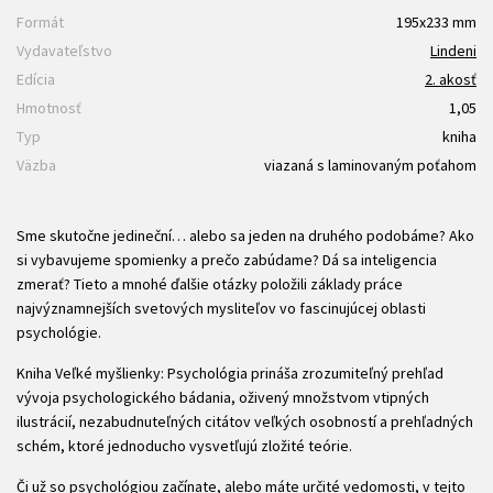
Formát
195x233 mm
Vydavateľstvo
Lindeni
Edícia
2. akosť
Hmotnosť
1,05
Typ
kniha
Väzba
viazaná s laminovaným poťahom
Sme skutočne jedineční… alebo sa jeden na druhého podobáme? Ako
si vybavujeme spomienky a prečo zabúdame? Dá sa inteligencia
zmerať? Tieto a mnohé ďalšie otázky položili základy práce
najvýznamnejších svetových mysliteľov vo fascinujúcej oblasti
psychológie.
Kniha Veľké myšlienky: Psychológia prináša zrozumiteľný prehľad
vývoja psychologického bádania, oživený množstvom vtipných
ilustrácií, nezabudnuteľných citátov veľkých osobností a prehľadných
schém, ktoré jednoducho vysvetľujú zložité teórie.
Či už so psychológiou začínate, alebo máte určité vedomosti, v tejto