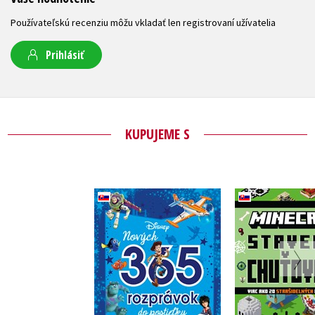
Používateľskú recenziu môžu vkladať len registrovaní užívatelia
Prihlásiť
KUPUJEME S
Disney - Nových 365
Minecra
rozprávok do
Stavebné ch
postieľky
Kolekt
Kolektiv