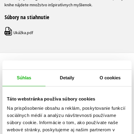
knihe nájdete množstvo inšpiratívnych myšlienok.
Súbory na stiahnutie
Ukážka.pdf
PDF
ĎALŠIE TITULY ZO SÉRIE "VEĽKÉ MYŠLIENKY"
Súhlas
Detaily
O cookies
Táto webstránka používa súbory cookies
Histó
Kriminológia
Na prispôsobenie obsahu a reklám, poskytovanie funkcií
Kolekt
Kolektiv
sociálnych médií a analýzu návštevnosti používame
súbory cookie. Informácie o tom, ako používate naše
webové stránky, poskytujeme aj našim partnerom v