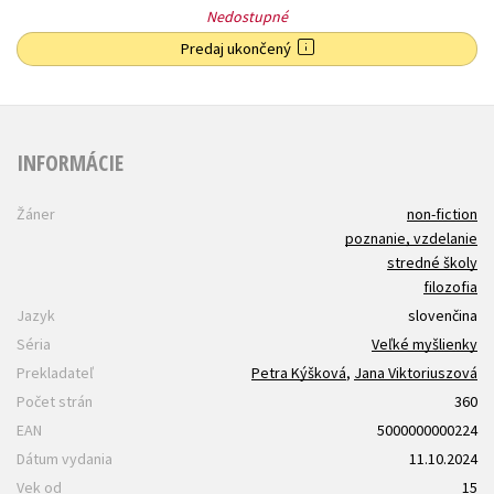
Nedostupné
Predaj ukončený
INFORMÁCIE
Žáner
non-fiction
poznanie, vzdelanie
stredné školy
filozofia
Jazyk
slovenčina
Séria
Veľké myšlienky
Prekladateľ
Petra Kýšková
,
Jana Viktoriuszová
Počet strán
360
EAN
5000000000224
Dátum vydania
11.10.2024
Vek od
15