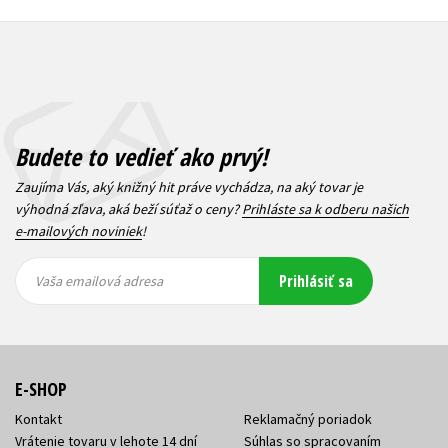
Budete to vedieť ako prvý!
Zaujíma Vás, aký knižný hit práve vychádza, na aký tovar je
výhodná zľava, aká beží súťaž o ceny?
Prihláste sa k odberu našich
e-mailových noviniek
!
Vaša
Vaša
Prihlásiť sa
emailová
emailová
Vaša emailová adresa
adresa
adresa
E-SHOP
Kontakt
Reklamačný poriadok
Vrátenie tovaru v lehote 14 dní
Súhlas so spracovaním