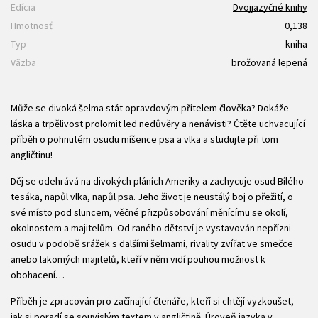
Edícia
Dvojjazyčné knihy
Hmotnosť
0,138
Typ
kniha
Väzba
brožovaná lepená
Může se divoká šelma stát opravdovým přítelem člověka? Dokáže
láska a trpělivost prolomit led nedůvěry a nenávisti? Čtěte uchvacující
příběh o pohnutém osudu míšence psa a vlka a studujte při tom
angličtinu!
Děj se odehrává na divokých pláních Ameriky a zachycuje osud Bílého
tesáka, napůl vlka, napůl psa. Jeho život je neustálý boj o přežití, o
své místo pod sluncem, věčné přizpůsobování měnícímu se okolí,
okolnostem a majitelům. Od raného dětství je vystavován nepřízni
osudu v podobě srážek s dalšími šelmami, rivality zvířat ve smečce
anebo lakomých majitelů, kteří v něm vidí pouhou možnost k
obohacení…
Příběh je zpracován pro začínající čtenáře, kteří si chtějí vyzkoušet,
jak si poradí se souvislým textem v angličtině. Úroveň jazyka v