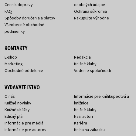
Cenník dopravy
osobných údajov
FAQ
Ochrana súkromia
Spôsoby doručenia a platby
Nakupujte výhodne
Všeobecné obchodné
podmienky
KONTAKTY
E-shop
Redakcia
Marketing
Knižné kluby
Obchodné oddelenie
Vedenie spoločnosti
VYDAVATEĽSTVO
O nás
Informácie pre kníhkupectvá a
Knižné novinky
knižnice
Knižné ukážky
Knižné kluby
Edičný plán
Naši autori
Informácie pre médiá
Kariéra
Informácie pre autorov
Kniha na zákazku