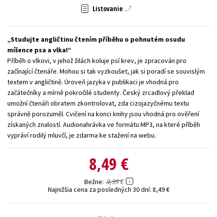
Listovanie
Technické vedy
Učebnice
Umenie a kultúra
Výchova a pedagogika
Young adult
Young adult (SK)
Studujte angličtinu čtením příběhu o pohnutém osudu
Zdravie a životný štýl
míšence psa a vlka!
Příběh o vlkovi, v jehož žilách koluje psí krev, je zpracován pro
Všetky tituly
začínající čtenáře. Mohou si tak vyzkoušet, jak si poradí se souvislým
textem v angličtině. Úroveň jazyka v publikaci je vhodná pro
začátečníky a mírně pokročilé studenty. Český zrcadlový překlad
umožní čtenáři obratem zkontrolovat, zda cizojazyčnému textu
správně porozuměl. Cvičení na konci knihy jsou vhodná pro ověření
získaných znalostí. Audionahrávka ve formátu MP3, na které příběh
vypráví rodilý mluvčí, je zdarma ke stažení na webu.
8,49 €
9,99 €
Bežne
Najnižšia cena za posledných 30 dní:
8,49 €