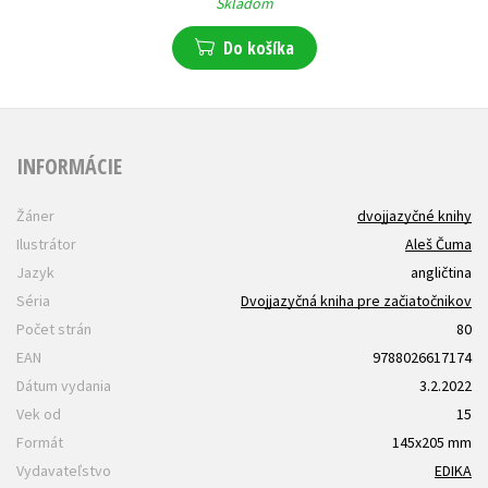
Skladom
Do košíka
INFORMÁCIE
Žáner
dvojjazyčné knihy
Ilustrátor
Aleš Čuma
Jazyk
angličtina
Séria
Dvojjazyčná kniha pre začiatočnikov
Počet strán
80
EAN
9788026617174
Dátum vydania
3.2.2022
Vek od
15
Formát
145x205 mm
Vydavateľstvo
EDIKA