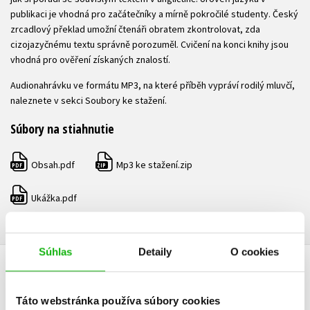
publikaci je vhodná pro začátečníky a mírně pokročilé studenty. Český
zrcadlový překlad umožní čtenáři obratem zkontrolovat, zda
cizojazyčnému textu správně porozuměl. Cvičení na konci knihy jsou
vhodná pro ověření získaných znalostí.
Audionahrávku ve formátu MP3, na které příběh vypráví rodilý mluvčí,
naleznete v sekci Soubory ke stažení.
Súbory na stiahnutie
Obsah.pdf
Mp3 ke stažení.zip
PDF
ZIP
Ukážka.pdf
PDF
Súhlas
Detaily
O cookies
ĎALŠIE TITULY ZO SÉRIE "DVOJJAZYČNÁ KNIHA PRE
ZAČIATOČNIKOV"
Táto webstránka používa súbory cookies