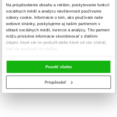
Na prispôsobenie obsahu a reklám, poskytovanie funkcií
sociálnych médií a analýzu návštevnosti používame
súbory cookie. Informácie o tom, ako používate naše
Sluha dvou pánů
webové stránky, poskytujeme aj našim partnerom v
Marco Pol
A1/A2
oblasti sociálnych médií, inzercie a analýzy. Títo partneri
Valeria De
môžu príslušné informácie skombinovať s ďalšími
Valeria De Tommaso
údajmi, ktoré ste im poskytli alebo ktoré od vás získali,
keď ste používali ich služby.
Povoliť všetko
Do košík
Do košíka
8,49 
Prispôsobiť
10,19 €