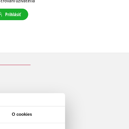
strovaní užívatelia
Prihlásiť
 roky pôsobí ako novinár a
meckej verejnoprávnej stanici
O cookies
oda. Napísal niekoľko kníh o
o Viktorovi Juščenkovi, Julii