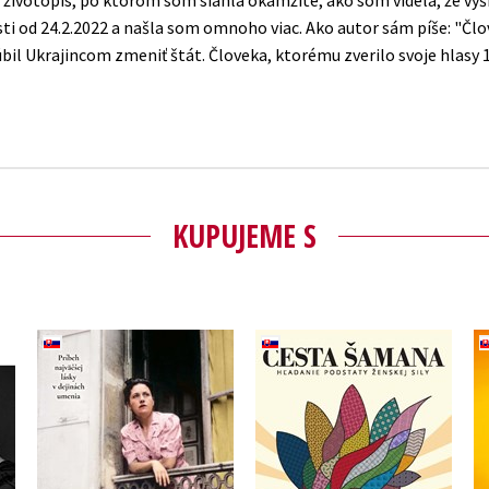
i od 24.2.2022 a našla som omnoho viac. Ako autor sám píše: "Člov
bil Ukrajincom zmeniť štát. Človeka, ktorému zverilo svoje hlasy 1
KUPUJEME S
Picassova múza
Cesta šamana
yj
Louisa Treger
Hernán Huarache Mamani