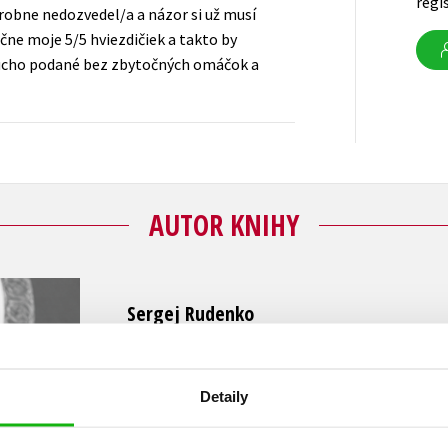
regi
drobne nedozvedel/a a názor si už musí
čne moje 5/5 hviezdičiek a takto by
oducho podané bez zbytočných omáčok a
AUTOR KNIHY
Sergej Rudenko
Narodil sa v Sumskej oblasti na Ukrajine a dlhé
reportér v rozhlase či televízii, napríklad v ne
Detaily
Deutsche Welle alebo v ukrajinskom Rádiu Slob
osobnostiach ukrajinskej politiky, okrem iného 