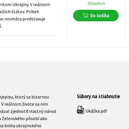
Skladom
dentom Ukrajiny. V reálnom
alších štátov. Príbeh
Do košíka
ho novinára predstavuje
.
16,14
€
s DPH
Súbory na stiahnutie
ejepisu, ktorý sa bizarnou
 V reálnom živote sa ním
Ukážka.pdf
okázal zjednotiť vlastný národ
PDF
ra Zelenského pôsobí ako
na kniha ukrajinského