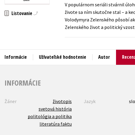
V populárnom seriáli stvárnil úloh
Humanitné a spoločenské ve
živote sa ním skutočne stal – a keď
Listovanie
Auto - moto
Volodymyra Zelenského pôsobí ako
Jazyky
Beletria pre deti
Zelenského život a politický vzos
Kalendáre, diáre
Beletria pre dospelých
Kariéra a osobný rozvoj
Informácie
Užívateľské hodnotenie
Autor
Recenz
INFORMÁCIE
Žáner
životopis
Jazyk
sl
svetová história
politológia a politika
literatúra faktu