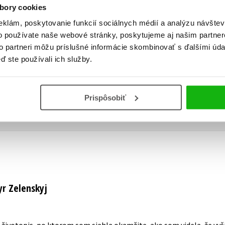
Tymošenkovej alebo Viktorovi Janukovyčovi
bory cookies
eklám, poskytovanie funkcií sociálnych médií a analýzu návšte
o používate naše webové stránky, poskytujeme aj našim partner
Zobraziť profil autora
to partneri môžu príslušné informácie skombinovať s ďalšími údaj
ď ste používali ich služby.
Prispôsobiť
yr Zelenskyj
 životopis, po ktorom som siahla okamžite, ako som videla, že vyši