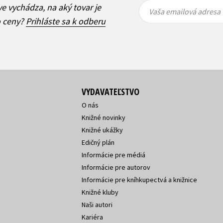
Vaša
Vaša
ve vychádza, na aký tovar je
emailová
emailová
Vaša emailová adresa
adresa
adresa
o ceny?
Prihláste sa k odberu
VYDAVATEĽSTVO
O nás
Knižné novinky
Knižné ukážky
Edičný plán
Informácie pre médiá
Informácie pre autorov
Informácie pre kníhkupectvá a knižnice
Knižné kluby
Naši autori
Kariéra