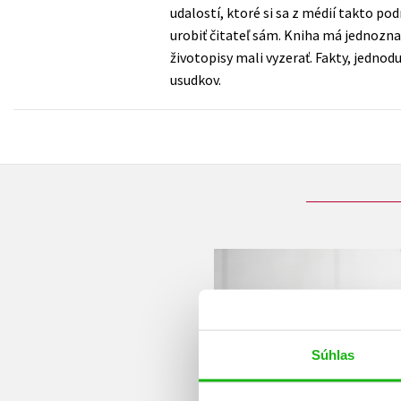
udalostí, ktoré si sa z médií takto po
urobiť čitateľ sám. Kniha má jednozna
životopisy mali vyzerať. Fakty, jedn
usudkov.
Súhlas