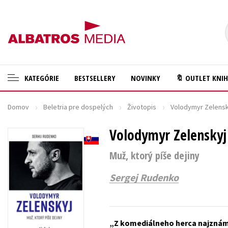
KATEGÓRIE
BESTSELLERY
NOVINKY
🔖 OUTLET KNI
Domov
Beletria pre dospelých
Životopis
Volodymyr Zelensk
🛍️ Darčekové poukazy
Cestovanie
✍️Knihy s podpisom
Volodymyr Zelenskyj
Darčekové publikácie
🎁 Limitované balíčky
Digitálna fotografia
Muž, ktorý píše dejiny
🔥 Výhodné predpredaje
Doplnkový sortiment
Sergej Rudenko
🏷️ Zlacnené knihy
Ezoterika a duchovný svet
⚔️ Zaklínač na CD
História a military
Z komediálneho herca najznám
🔖Outlet knihy
Hobby