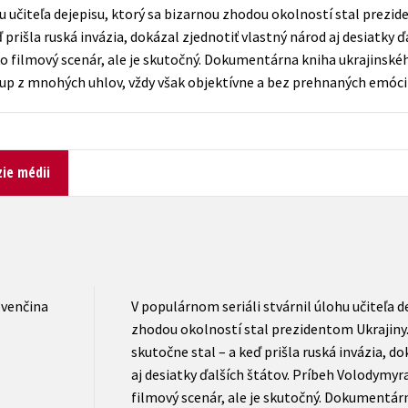
Počítače
u učiteľa dejepisu, ktorý sa bizarnou zhodou okolností stal prezi
dy
Young adult
 prišla ruská invázia, dokázal zjednotiť vlastný národ aj desiatky ď
Poézia
 filmový scenár, ale je skutočný. Dokumentárna kniha ukrajinské
Young adult (SK)
Populárno - náučná pre dospelých
tup z mnohých uhlov, vždy však objektívne a bez prehnaných emócií
Zdravie a životný štýl
Populárno - náučné pre deti
ie médii
Všetky tituly
ovenčina
V populárnom seriáli stvárnil úlohu učiteľa d
zhodou okolností stal prezidentom Ukrajiny.
skutočne stal – a keď prišla ruská invázia, d
aj desiatky ďalších štátov. Príbeh Volodymy
filmový scenár, ale je skutočný. Dokumentár