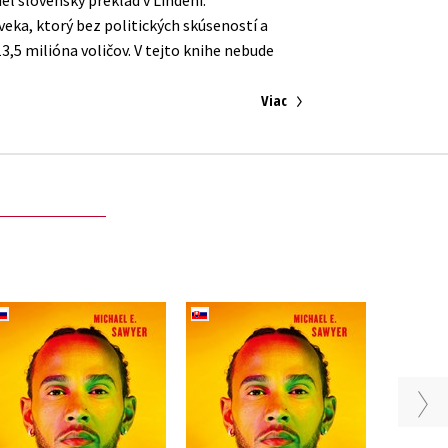
eka, ktorý bez politických skúseností a
3,5 milióna voličov. V tejto knihe nebude
Viac
Sir Lewis (2. akosť)
Sir Lewis
Michael E. Sawyer
Michael E. Sawyer
Da