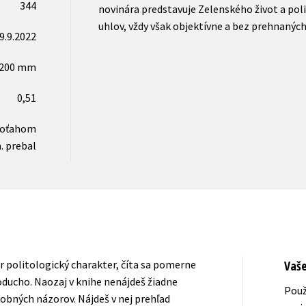
344
novinára predstavuje Zelenského život a pol
uhlov, vždy však objektívne a bez prehnaných
9.9.2022
x200 mm
0,51
 poťahom
. prebal
r politologický charakter, číta sa pomerne
Vaš
oducho. Naozaj v knihe nenájdeš žiadne
Použ
bných názorov. Nájdeš v nej prehľad