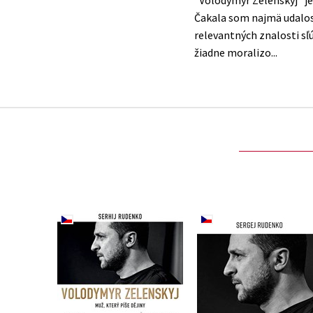
Čakala som najmä udalost
relevantných znalosti sľú
Volodymyr Zelenskyj
Volodymyr Zelensk
(audiokniha)
Sergej Rudenko
Sergej Rudenko