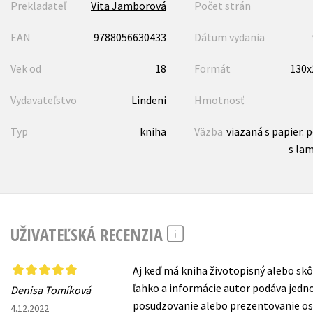
Prekladateľ
Vita Jamborová
Počet strán
EAN
9788056630433
Dátum vydania
Vek od
18
Formát
130
Vydavateľstvo
Lindeni
Hmotnosť
Typ
kniha
Väzba
viazaná s papier.
s lam
UŽIVATEĽSKÁ RECENZIA
Aj keď má kniha životopisný alebo skô
ľahko a informácie autor podáva jedn
Denisa Tomíková
posudzovanie alebo prezentovanie oso
4.12.2022