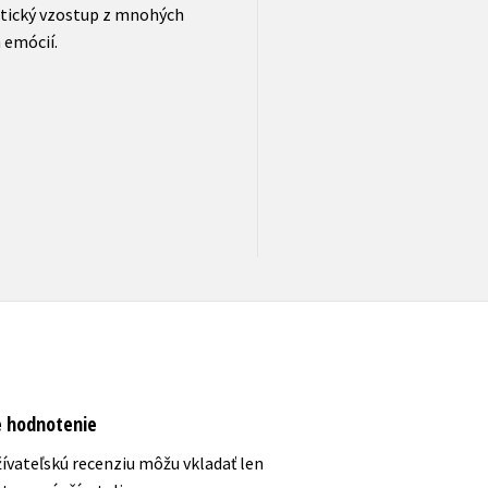
itický vzostup z mnohých
 emócií.
e hodnotenie
ívateľskú recenziu môžu vkladať len