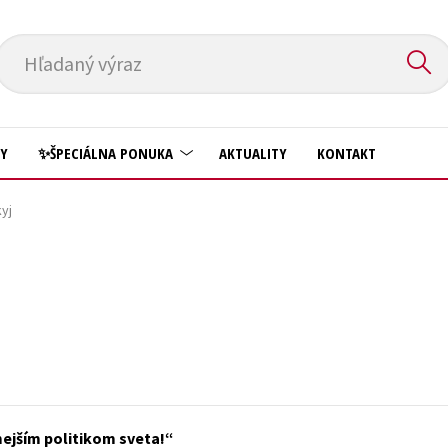
Hľadaný výraz
HY
✨ŠPECIÁLNA PONUKA
AKTUALITY
KONTAKT
yj
Predškoláci
Komiks
Príroda a záhrada
Krížovky
Prírodné vedy
Kuchárske knihy
Technické vedy
New Adult
Učebnice
Obchod a ekonómia
Umenie a kultúra
Ostatné
ejším politikom sveta!
Výchova a pedagogika