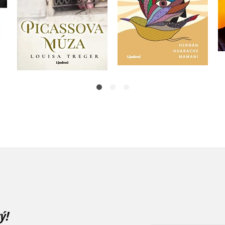
Do košíka
Do košíka
19,47 €
20,32 €
ý!