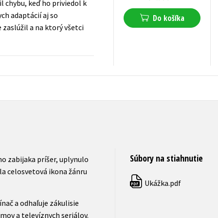
l chybu, keď ho priviedol k
ch adaptácií aj so
Do košíka
zaslúžil a na ktorý všetci
30,52
€
s DPH
Súbory na stiahnutie
o zabijaka príšer, uplynulo
ala celosvetová ikona žánru
Ukážka.pdf
PDF
ač a odhaľuje zákulisie
mov a televíznych seriálov.