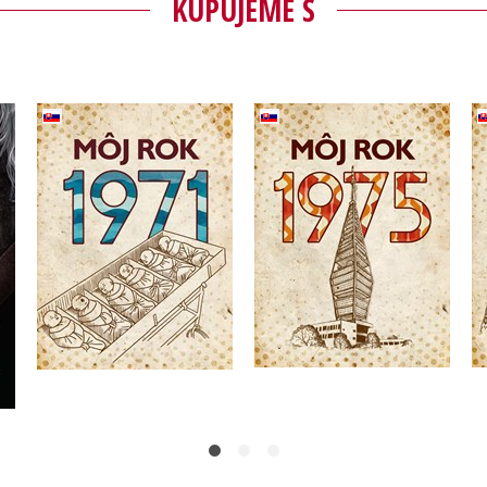
KUPUJEME S
Môj rok 1971
Môj rok 1975
e
,
Silvia Vnenková
,
Silvia Vnenková
,
Martin Ježek
,
Martina Rybičková
Miloslava Podmajerská
Laura Pacherová
Do košíka
Do košíka
14,02 €
14,02 €