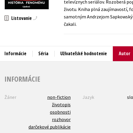
televíznych seriálov. Rozoberá pop
životu. Kniha plná zaujímavostí, 
Humanitné a spoločenské ve
Auto - moto
samotným Andrzejom Sapkowským. Tot
Listovanie
Jazyky
čakali.
Beletria pre deti
Kalendáre, diáre
Beletria pre dospelých
Kariéra a osobný rozvoj
Informácie
Séria
Užívateľské hodnotenie
Autor
INFORMÁCIE
Žáner
non-fiction
Jazyk
sl
životopis
osobnosti
rozhovor
darčekové publikácie