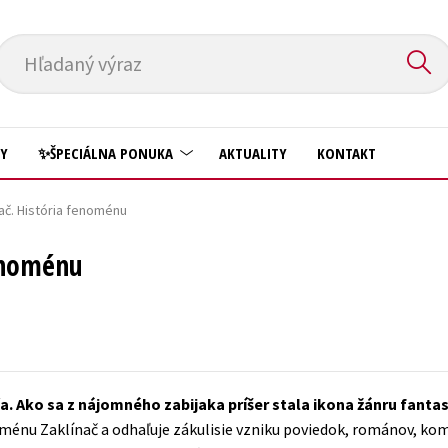
Hľadaný výraz
HY
✨ŠPECIÁLNA PONUKA
AKTUALITY
KONTAKT
ač. História fenoménu
Predškoláci
Komiks
fenoménu
Príroda a záhrada
Krížovky
Prírodné vedy
Kuchárske knihy
Technické vedy
New Adult
Učebnice
Obchod a ekonómia
ča. Ako sa z nájomného zabijaka príšer stala ikona žánru fanta
Umenie a kultúra
Ostatné
nu Zaklínač a odhaľuje zákulisie vzniku poviedok, románov, komik
Výchova a pedagogika