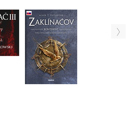
Zaklínačov Kontinent
Zaklínačov Kontine
Krv elfov
(2. akosť)
)
Alain T. Puysségur
Alain T. Puysségur
a
Do košíka
Do košíka
 €
25,42 €
14,95 €