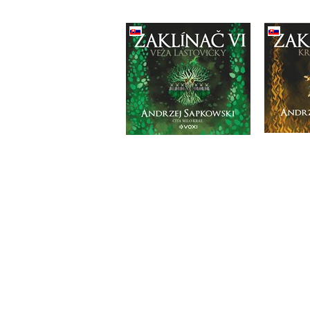
Zaklínač VI Veža
Zaklín
lastovičky (CD)
Andrzej Sapkowski
And
Do košíka
21,17 €