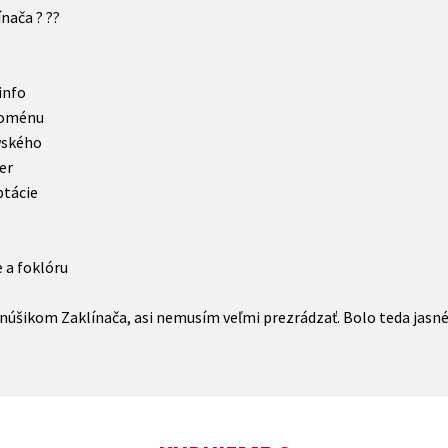
ínača ? ??
info
noménu
wského
er
ptácie
e a foklóru