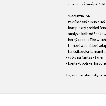
Je tu nejaký fanúšik Zakl
??Recenzia??4/5
- zaklínačská biblia plná 
- komplexný prehľad fe
- analýza kníh od Sapko
- herný aspekt The witch
- filmové a seriálové ada
- fanúšikovská komunita
- vplyv na fantasy žáner
- kontext poľskej históri