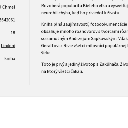
Rozoberá popularitu Bieleho vlka a vysvetľu
l Chmel
neurobil chybu, keď ho priviedol k životu.
6642061
Kniha plná zaujímavostí, fotodokumentácie
obsahuje mnoho rozhovorov s tvorcami rôzny
18
so samotným Andrzejom Sapkowským. Vďaka
Lindeni
Geraltovi z Rivie všetci milovníci populárnej
šírke.
kniha
Toto je prvý a jediný životopis Zaklínača. Živo
na ktorý všetci čakali.