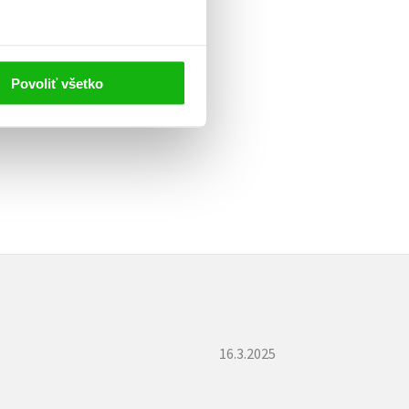
adatel GameUP Game Research
dinátor projektů
odobě vystupuje na kongresech
chače s různými aspekty
Povoliť všetko
jáře. Ve volném čase se věnuje
věrným fanouškem finského
16.3.2025