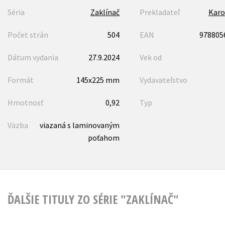
Séria
Zaklínač
Prekladateľ
Karo
Počet strán
504
EAN
978805
Dátum vydania
27.9.2024
Vek od
Formát
145x225 mm
Vydavateľstvo
Hmotnosť
0,92
Typ
Väzba
viazaná s laminovaným
poťahom
ĎALŠIE TITULY ZO SÉRIE "ZAKLÍNAČ"