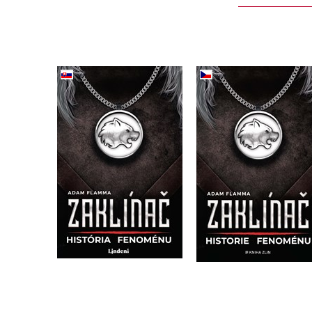
Zaklínač. História
Zaklínač – histori
fenoménu (2. akosť)
fenoménu
Adam Flamma
Adam Flamma
Do košíka
Do košíka
27,12 €
17,95 €