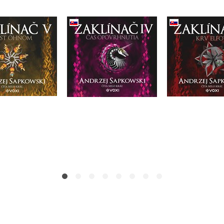
ač V Krst ohňom
Zaklínač IV Čas
Zaklínač III 
(CD)
opovrhnutia (CD)
(CD
rzej Sapkowski
Do košíka
Do košík
Do košíka
21,17 €
21,17
21,17 €