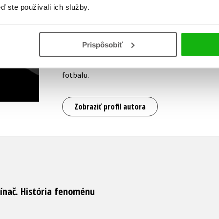
Akademický lektor, herní expert a spoluzakl
ď ste používali ich služby.
and Development Association, dlouholetý koor
popularizujících znalosti o videohrách. Dlouh
a veřejných přednáškách, kde seznamuje poslu
Prispôsobiť
elektronické zábavy, a školí budoucí herní vývo
dobré fantasy nebo televizním seriálům a je 
fotbalu.
Zobraziť profil autora
ínač. História fenoménu