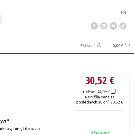
EN
Prihlásiť
0,00 €
30,52 €
35,90 €
Bežne
Najnižšia cena za
posledných 30 dní:
30,52 €
sy?!
sov, hier, filmov a
Skladom