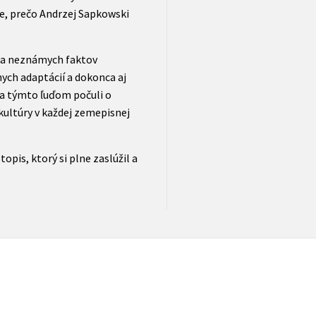
je, prečo Andrzej Sapkowski
 a neznámych faktov
ch adaptácií a dokonca aj
 týmto ľuďom počuli o
 kultúry v každej zemepisnej
topis, ktorý si plne zaslúžil a