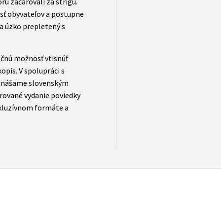
rú začarovali za strigu.
sť obyvateľov a postupne
 a úzko prepletený s
ečnú možnosť vtisnúť
kopis. V spolupráci s
rinášame slovenským
trované vydanie poviedky
xkluzívnom formáte a