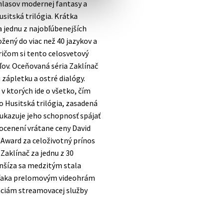
 hlasov modernej fantasy a
sitská trilógia. Krátka
a jednu z najobľúbenejších
ožený do viac než 40 jazykov a
pričom si tento celosvetový
ľov. Oceňovaná séria Zaklínač
zápletku a ostré dialógy.
 v ktorých ide o všetko, čím
 Husitská trilógia, zasadená
j ukazuje jeho schopnosť spájať
h ocenení vrátane ceny David
Award za celoživotný prínos
 Zaklínač za jednu z 30
ranšíza sa medzitým stala
aka prelomovým videohrám
áciám streamovacej služby