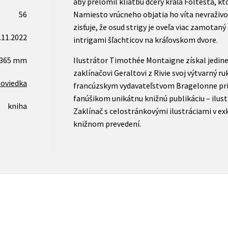
aby prelomil kliatbu dcéry kráľa Foltesta, kto
56
Namiesto vrúcneho objatia ho víta nevraživo
zisťuje, že osud strigy je oveľa viac zamotaný
.11.2022
intrigami šľachticov na kráľovskom dvore.
x365 mm
Ilustrátor Timothée Montaigne získal jedin
zaklínačovi Geraltovi z Rivie svoj výtvarný ru
poviedka
francúzskym vydavateľstvom Bragelonne p
fanúšikom unikátnu knižnú publikáciu – ilus
kniha
Zaklínač s celostránkovými ilustráciami v e
knižnom prevedení.