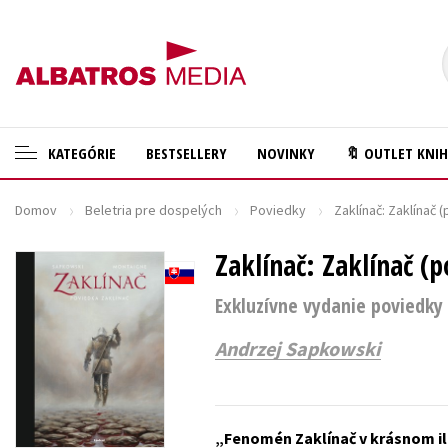
KATEGÓRIE
BESTSELLERY
NOVINKY
🔖 OUTLET KNI
Domov
Beletria pre dospelých
Poviedky
Zaklínač: Zaklínač 
🛍️ Darčekové poukazy
Cestovanie
✍️Knihy s podpisom
Zaklínač: Zaklínač (
Darčekové publikácie
🎁 Limitované balíčky
Digitálna fotografia
Exkluzívne vydanie poviedky 
🔥 Výhodné predpredaje
Doplnkový sortiment
Andrzej Sapkowski
🏷️ Zlacnené knihy
Ezoterika a duchovný svet
⚔️ Zaklínač na CD
História a military
Fenomén Zaklínač v krásnom i
🔖Outlet knihy
Hobby