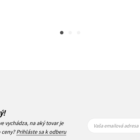
21,17 €
21,17 €
ý!
Vaša
Vaša
ve vychádza, na aký tovar je
emailová
emailová
Vaša emailová adresa
adresa
adresa
o ceny?
Prihláste sa k odberu