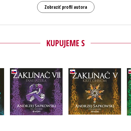
Zobraziť profil autora
KUPUJEME S
Zaklínač VII Pani
Zaklínač V Krst ohňom
Jazera (CD)
(CD)
Andrzej Sapkowski
Andrzej Sapkowski
Do košíka
Do košíka