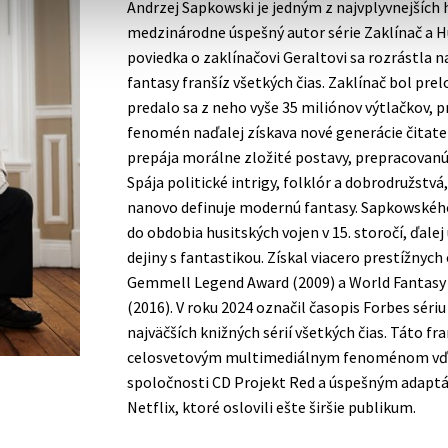
Andrzej Sapkowski je jedným z najvplyvnejších
medzinárodne úspešný autor série Zaklínač a Hu
poviedka o zaklínačovi Geraltovi sa rozrástla n
fantasy franšíz všetkých čias. Zaklínač bol prel
predalo sa z neho vyše 35 miliónov výtlačkov, 
fenomén naďalej získava nové generácie čitate
prepája morálne zložité postavy, prepracovanú 
Spája politické intrigy, folklór a dobrodružstvá,
nanovo definuje modernú fantasy. Sapkowského
do obdobia husitských vojen v 15. storočí, ďale
dejiny s fantastikou. Získal viacero prestížnyc
Gemmell Legend Award (2009) a World Fantasy 
(2016). V roku 2024 označil časopis Forbes sériu
najväčších knižných sérií všetkých čias. Táto f
celosvetovým multimediálnym fenoménom vď
spoločnosti CD Projekt Red a úspešným adapt
Netflix, ktoré oslovili ešte širšie publikum.