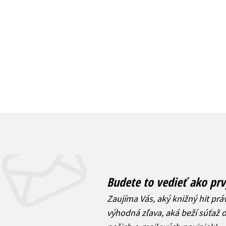
21,17 €
21,17 €
Budete to vedieť ako prv
Zaujíma Vás, aký knižný hit prá
výhodná zľava, aká beží súťaž 