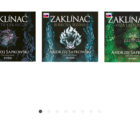
ínač Rázcestie
Zaklínač Búrková
Zaklínač 
kavcov (CD)
sezóna (CD)
lastovičk
rzej Sapkowski
Andrzej Sapkowski
Andrzej Sa
Do košíka
Do košíka
Do košík
21,17 €
21,17 €
21,17