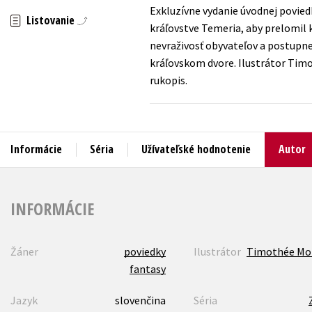
Exkluzívne vydanie úvodnej povied
Listovanie
Humanitné a spoločenské ve
kráľovstve Temeria, aby prelomil k
Auto - moto
nevraživosť obyvateľov a postupne 
Jazyky
Beletria pre deti
kráľovskom dvore. Ilustrátor Timo
Kalendáre, diáre
rukopis.
Beletria pre dospelých
Kariéra a osobný rozvoj
Informácie
Séria
Užívateľské hodnotenie
Autor
INFORMÁCIE
Žáner
poviedky
Ilustrátor
Timothée Mo
fantasy
Jazyk
slovenčina
Séria