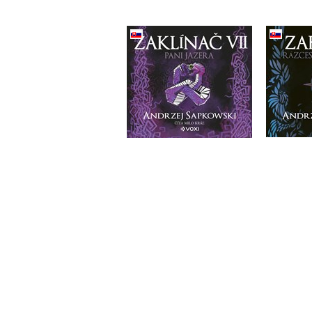
Zakl
Zaklínač VII Pani
kr
Jazera (CD)
And
Andrzej Sapkowski
Do košíka
21,17 €