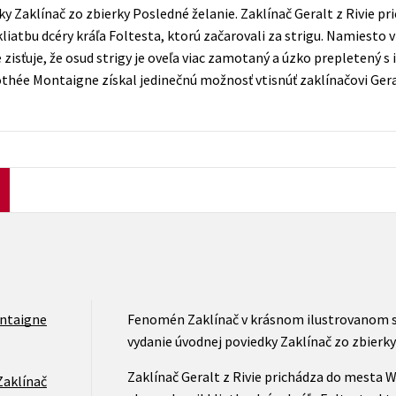
Počítače
ky Zaklínač zo zbierky Posledné želanie. Zaklínač Geralt z Rivie 
dy
Young adult
liatbu dcéry kráľa Foltesta, ktorú začarovali za strigu. Namiesto 
Poézia
zisťuje, že osud strigy je oveľa viac zamotaný a úzko prepletený s 
Young adult (SK)
Populárno - náučná pre dospelých
thée Montaigne získal jedinečnú možnosť vtisnúť zaklínačovi Geral
Zdravie a životný štýl
Populárno - náučné pre deti
Všetky tituly
ntaigne
Fenomén Zaklínač v krásnom ilustrovanom s
vydanie úvodnej poviedky Zaklínač zo zbierky
Zaklínač Geralt z Rivie prichádza do mesta 
Zaklínač