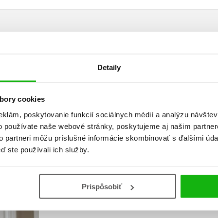
Vaše hodnotenie
Detaily
Používateľskú recenziu môžu vkladať len registrovaní užívateli
bory cookies
Prihlásiť
eklám, poskytovanie funkcií sociálnych médií a analýzu návšte
o používate naše webové stránky, poskytujeme aj našim partner
to partneri môžu príslušné informácie skombinovať s ďalšími údaj
ď ste používali ich služby.
AUTOR KNIHY
Prispôsobiť
Andrzej Sapkowski