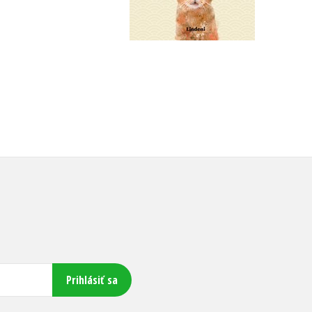
14,44 €
21,17 €
Prihlásiť sa