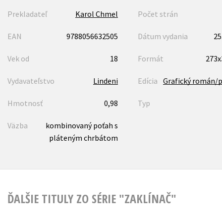
Prekladateľ
Karol Chmel
Počet strán
EAN
9788056632505
Dátum vydania
25
Vek od
18
Formát
273
Vydavateľstvo
Lindeni
Edícia
Grafický román/
Hmotnosť
0,98
Typ
Väzba
kombinovaný poťah s
pláteným chrbátom
ĎALŠIE TITULY ZO SÉRIE "ZAKLÍNAČ"