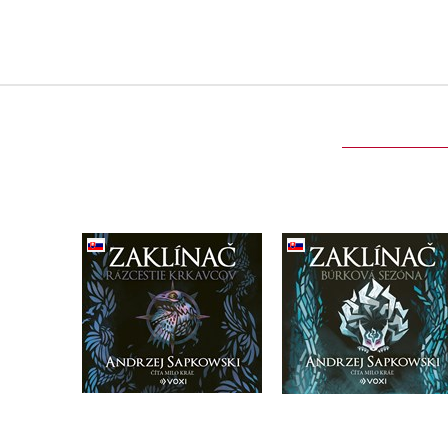
Zaklínač Rázcestie
Zaklínač Búrková
krkavcov (CD)
sezóna (CD)
Andrzej Sapkowski
Andrzej Sapkowski
Do košíka
Do košíka