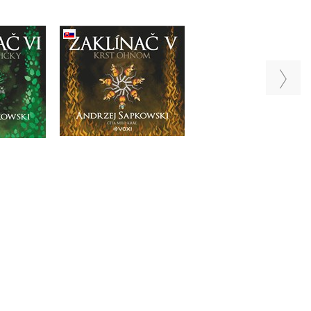
VI Veža
Zaklínač V Krst ohňom
Zaklínač IV Čas
y (CD)
(CD)
opovrhnutia (CD)
pkowski
Andrzej Sapkowski
Do košíka
Do košíka
a
21,17 €
21,17 €
 €