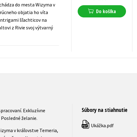
prichádza do mesta Wizyma v
Do košíka
vrúcneho objatia ho víta
intrigami šľachticov na
tovi z Rivie svoj výtvarný
25,42
€
s DPH
Súbory na stiahnutie
pracovaní. Exkluzívne
 Posledné želanie.
Ukážka.pdf
PDF
Wizyma v kráľovstve Temeria,