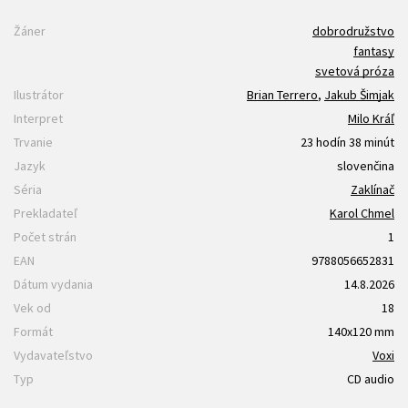
Žáner
dobrodružstvo
fantasy
svetová próza
Ilustrátor
Brian Terrero
,
Jakub Šimjak
Interpret
Milo Kráľ
Trvanie
23 hodín 38 minút
Jazyk
slovenčina
Séria
Zaklínač
Prekladateľ
Karol Chmel
Počet strán
1
EAN
9788056652831
Dátum vydania
14.8.2026
Vek od
18
Formát
140x120 mm
Vydavateľstvo
Voxi
Typ
CD audio