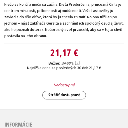
Niečo sa končí a niečo sa začína. Dieťa Predurčenia, princezná Cirila je
Technické vedy
Učebnice
Umenie a kultúra
centrom minulosti, prítomnosti aj budúcnosti. Veža Lastovičky ju
zaviedla do ríše elfov, ktorá by ju chcela zhltnúť. No ona túži len po
Výchova a pedagogika
Young adult
Young adult (SK)
jednom – nájsť zaklínača Geralta a zachrániť ich spoločný osud aj život,
Zdravie a životný štýl
ako ho poznali doteraz. Neúprosný svet ju zocelil, aby sa v tejto chvíli
postavila na jeho obranu.
Všetky tituly
21,17 €
24,90 €
Bežne
Najnižšia cena za posledných 30 dní:
21,17 €
Nedostupné
Strážiť dostupnosť
INFORMÁCIE