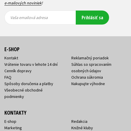
e-mailových noviniek
!
Vaša
Vaša
Prihlásiť sa
emailová
emailová
Vaša emailová adresa
adresa
adresa
E-SHOP
Kontakt
Reklamačný poriadok
Vrátenie tovaru v lehote 14 dní
Súhlas so spracovaním
Cenník dopravy
osobných údajov
FAQ
Ochrana súkromia
Spôsoby doručenia a platby
Nakupujte výhodne
Všeobecné obchodné
podmienky
KONTAKTY
E-shop
Redakcia
Marketing
Knižné kluby