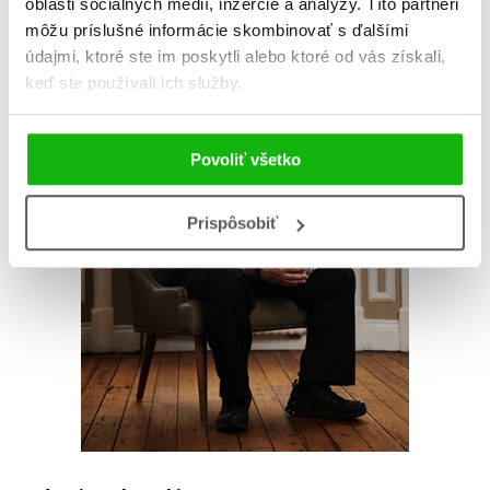
oblasti sociálnych médií, inzercie a analýzy. Títo partneri
môžu príslušné informácie skombinovať s ďalšími
údajmi, ktoré ste im poskytli alebo ktoré od vás získali,
keď ste používali ich služby.
Povoliť všetko
Prispôsobiť