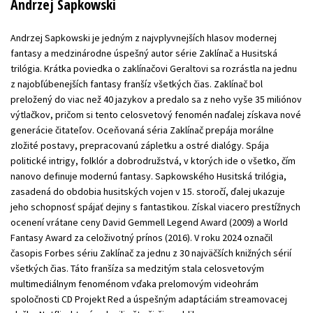
Andrzej Sapkowski
Andrzej Sapkowski je jedným z najvplyvnejších hlasov modernej
fantasy a medzinárodne úspešný autor série Zaklínač a Husitská
trilógia. Krátka poviedka o zaklínačovi Geraltovi sa rozrástla na jednu
z najobľúbenejších fantasy franšíz všetkých čias. Zaklínač bol
preložený do viac než 40 jazykov a predalo sa z neho vyše 35 miliónov
výtlačkov, pričom si tento celosvetový fenomén naďalej získava nové
generácie čitateľov. Oceňovaná séria Zaklínač prepája morálne
zložité postavy, prepracovanú zápletku a ostré dialógy. Spája
politické intrigy, folklór a dobrodružstvá, v ktorých ide o všetko, čím
nanovo definuje modernú fantasy. Sapkowského Husitská trilógia,
zasadená do obdobia husitských vojen v 15. storočí, ďalej ukazuje
jeho schopnosť spájať dejiny s fantastikou. Získal viacero prestížnych
ocenení vrátane ceny David Gemmell Legend Award (2009) a World
Fantasy Award za celoživotný prínos (2016). V roku 2024 označil
časopis Forbes sériu Zaklínač za jednu z 30 najväčších knižných sérií
všetkých čias. Táto franšíza sa medzitým stala celosvetovým
multimediálnym fenoménom vďaka prelomovým videohrám
spoločnosti CD Projekt Red a úspešným adaptáciám streamovacej