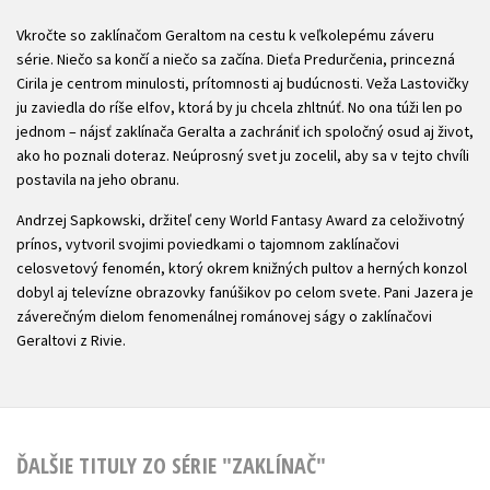
Vkročte so zaklínačom Geraltom na cestu k veľkolepému záveru
série. Niečo sa končí a niečo sa začína. Dieťa Predurčenia, princezná
Cirila je centrom minulosti, prítomnosti aj budúcnosti. Veža Lastovičky
ju zaviedla do ríše elfov, ktorá by ju chcela zhltnúť. No ona túži len po
jednom – nájsť zaklínača Geralta a zachrániť ich spoločný osud aj život,
ako ho poznali doteraz. Neúprosný svet ju zocelil, aby sa v tejto chvíli
postavila na jeho obranu.
Andrzej Sapkowski, držiteľ ceny World Fantasy Award za celoživotný
prínos, vytvoril svojimi poviedkami o tajomnom zaklínačovi
celosvetový fenomén, ktorý okrem knižných pultov a herných konzol
dobyl aj televízne obrazovky fanúšikov po celom svete. Pani Jazera je
záverečným dielom fenomenálnej románovej ságy o zaklínačovi
Geraltovi z Rivie.
ĎALŠIE TITULY ZO SÉRIE "ZAKLÍNAČ"