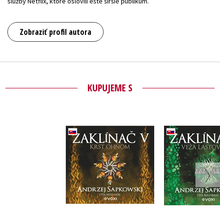
služby Netflix, ktoré oslovili ešte širšie publikum.
Zobraziť profil autora
KUPUJEME S
Zaklínač 
Zaklínač V Krst
lastovičk
ohňom (CD)
Andrzej Sa
Andrzej Sapkowski