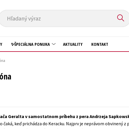
Hľadaný výraz
HY
✨ŠPECIÁLNA PONUKA
AKTUALITY
KONTAKT
óna
Predškoláci
Komiks
zóna
Príroda a záhrada
Krížovky
Prírodné vedy
Kuchárske knihy
Technické vedy
New Adult
Učebnice
Obchod a ekonómia
ínača Geralta v samostatnom príbehu z pera Andrzeja Sapkow
Umenie a kultúra
Ostatné
 ho čaká, keď prichádza do Keracku. Najprv je neprávom obvinený z
Výchova a pedagogika