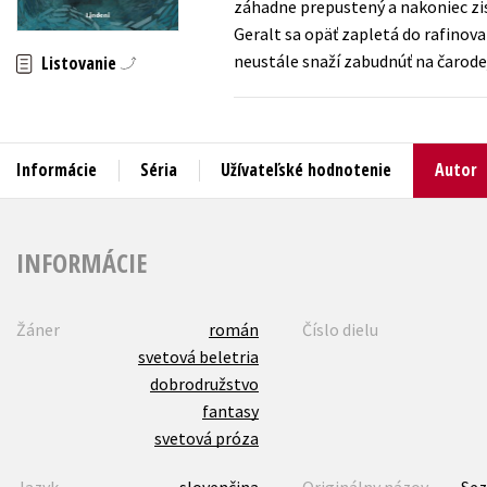
záhadne prepustený a nakoniec zist
Geralt sa opäť zapletá do rafinova
Humanitné a spoločenské ve
Auto - moto
neustále snaží zabudnúť na čarode
Listovanie
Jazyky
Beletria pre deti
Kalendáre, diáre
Beletria pre dospelých
Kariéra a osobný rozvoj
Informácie
Séria
Užívateľské hodnotenie
Autor
INFORMÁCIE
Žáner
román
Číslo dielu
svetová beletria
dobrodružstvo
fantasy
svetová próza