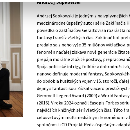
Andrzej Sapkowski
Andrzej Sapkowski je jedným z najvplyvnejších
medzinárodne úspešný autor série Zaklínač a Hu
poviedka o zaklínačovi Geraltovi sa rozrástla n
fantasy franšíz všetkých čias. Zaklínač bol prel
predalo sa z neho vyše 35 miliónov výtlačkov, 
fenomén naďalej získava nové generácie čitate
prepája morálne zložité postavy, prepracovanú 
Spája politické intrigy, folklór a dobrodružstvá,
nanovo definuje modernú fantasy. Sapkowského
do obdobia husitských vojen v 15. storočí, ďale
dejiny s fantastikou. Získal viacero prestížnyc
Gemmell Legend Award (2009) a World Fantasy 
(2016). V roku 2024 označil časopis Forbes sériu
najväčších knižných sérií všetkých čias. Táto f
celosvetovým multimediálnym fenoménom vď
spoločnosti CD Projekt Red a úspešným adapt