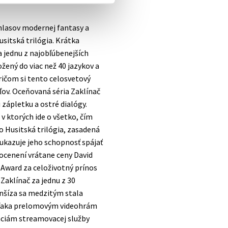
 hlasov modernej fantasy a
sitská trilógia. Krátka
a jednu z najobľúbenejších
ožený do viac než 40 jazykov a
pričom si tento celosvetový
ľov. Oceňovaná séria Zaklínač
zápletku a ostré dialógy.
 v ktorých ide o všetko, čím
 Husitská trilógia, zasadená
j ukazuje jeho schopnosť spájať
h ocenení vrátane ceny David
Award za celoživotný prínos
 Zaklínač za jednu z 30
ranšíza sa medzitým stala
aka prelomovým videohrám
áciám streamovacej služby