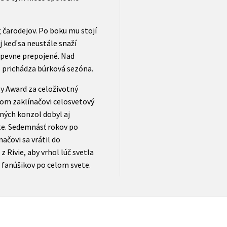
g čarodejov. Po boku mu stojí
j keď sa neustále snaží
ú pevne prepojené. Nad
 prichádza búrková sezóna.
sy Award za celoživotný
nom zaklínačovi celosvetový
ných konzol dobyl aj
te. Sedemnásť rokov po
ačovi sa vrátil do
 Rivie, aby vrhol lúč svetla
y fanúšikov po celom svete.