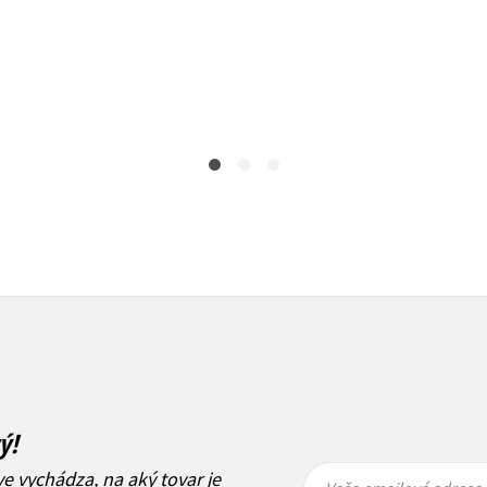
Do košíka
Do košíka
21,17 €
21,17 €
ý!
Vaša
Vaša
ve vychádza, na aký tovar je