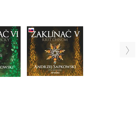
VI Veža
Zaklínač V Krst ohňom
Zaklínač IV Čas
y (CD)
(CD)
opovrhnutia (CD)
pkowski
Andrzej Sapkowski
Do košíka
Do košíka
a
21,17 €
21,17 €
 €