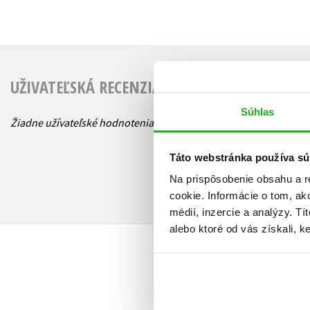
UŽIVATEĽSKÁ RECENZIA
Súhlas
Žiadne užívateľské hodnotenia nie sú dostupné.
Táto webstránka používa sú
Na prispôsobenie obsahu a r
cookie. Informácie o tom, ak
médií, inzercie a analýzy. Tí
alebo ktoré od vás získali, ke