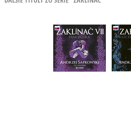
Zakl
Zaklínač VII Pani
kr
Jazera (CD)
And
Andrzej Sapkowski
Do košíka
21,17 €