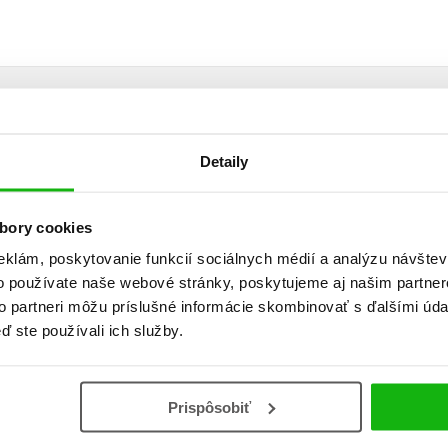
Detaily
Vaše hodnotenie
Používateľskú recenziu môžu vkladať len registrovaní užívateli
bory cookies
eklám, poskytovanie funkcií sociálnych médií a analýzu návšte
Prihlásiť
o používate naše webové stránky, poskytujeme aj našim partner
to partneri môžu príslušné informácie skombinovať s ďalšími údaj
ď ste používali ich služby.
AUTOR KNIHY
Prispôsobiť