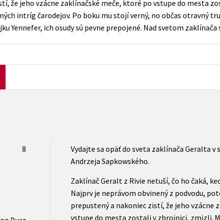
í, že jeho vzácne zaklínačské meče, ktoré po vstupe do mesta zosta
Počítače
ných intríg čarodejov. Po boku mu stojí verný, no občas otravný tru
dy
Young adult
Poézia
jku Yennefer, ich osudy sú pevne prepojené. Nad svetom zaklínača
Young adult (SK)
Populárno - náučná pre dospelých
Zdravie a životný štýl
Populárno - náučné pre deti
Všetky tituly
8
Vydajte sa opäť do sveta zaklínača Geralta 
Andrzeja Sapkowského.
Zaklínač Geralt z Rivie netuší, čo ho čaká, k
Najprv je neprávom obvinený z podvodu, pot
prepustený a nakoniec zistí, že jeho vzácne 
vstupe do mesta zostali v zbrojnici, zmizli.