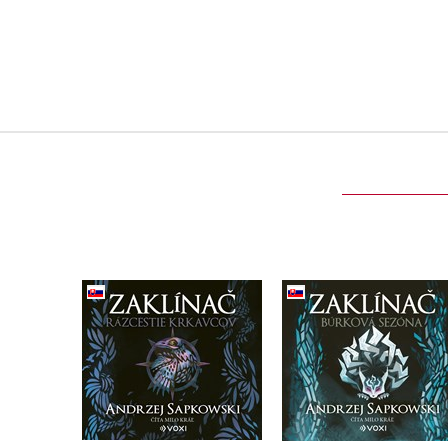
Zaklínač Rázcestie
Zaklínač Búrková
krkavcov (CD)
sezóna (CD)
Andrzej Sapkowski
Andrzej Sapkowski