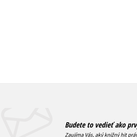
Do košíka
Do košíka
21,17 €
21,17 €
Budete to vedieť ako prv
Zaujíma Vás, aký knižný hit prá