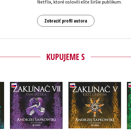
Netflix, ktoré oslovili ešte širšie publikum.
Zobraziť profil autora
KUPUJEME S
Zaklínač VII Pani
Zaklínač V Krst ohňom
Jazera (CD)
(CD)
Andrzej Sapkowski
Andrzej Sapkowski