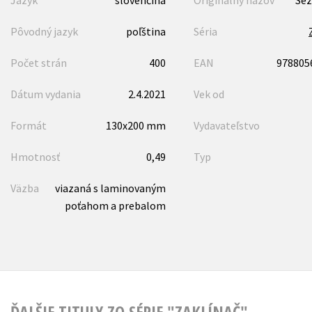
Jazyk
slovenčina
Originálny názov
Sez
Pôvodný jazyk
poľština
Séria
Počet strán
400
EAN
978805
Dátum vydania
2.4.2021
Vek od
Formát
130x200 mm
Vydavateľstvo
Hmotnosť
0,49
Typ
Väzba
viazaná s laminovaným
poťahom a prebalom
ĎALŠIE TITULY ZO SÉRIE "ZAKLÍNAČ"