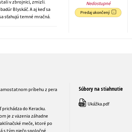
li v zbrojnici, zmizli.
Nedostupné
badúr Blyskáč. A aj keď sa
Predaj ukončený
 sa sťahujú temné mračná.
18,62
€
s DPH
Súbory na stiahnutie
v samostatnom príbehu z pera
Ukážka.pdf
PDF
eď prichádza do Keracku.
om je z väzenia záhadne
zaklínačské meče, ktoré po
 Má s tým niečo spoločné