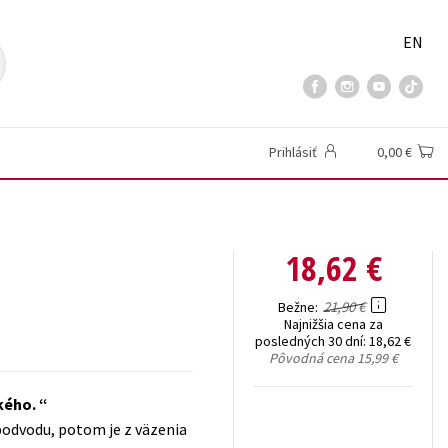
EN
Prihlásiť
0,00 €
18,62 €
21,90 €
Bežne
Najnižšia cena za
posledných 30 dní:
18,62 €
Pôvodná cena
15,99 €
ského.
 podvodu, potom je z väzenia