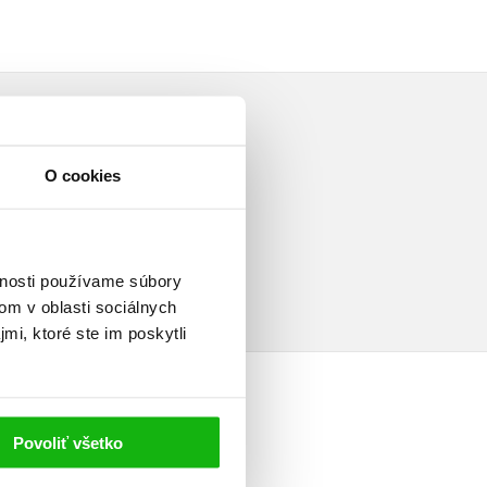
O cookies
a
vnosti používame súbory
om v oblasti sociálnych
mi, ktoré ste im poskytli
Povoliť všetko