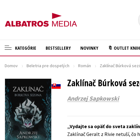
KATEGÓRIE
BESTSELLERY
NOVINKY
🔖 OUTLET KNI
Domov
Beletria pre dospelých
Román
Zaklínač Búrková sez
🛍️ Darčekové poukazy
Cestovanie
✍️Knihy s podpisom
Zaklínač Búrková se
Darčekové publikácie
🎁 Limitované balíčky
Digitálna fotografia
Andrzej Sapkowski
🔥 Výhodné predpredaje
Doplnkový sortiment
🏷️ Zlacnené knihy
Ezoterika a duchovný svet
Vydajte sa opäť do sveta zakl
⚔️ Zaklínač na CD
História a military
Zaklínač Geralt z Rivie netuší, čo
🔖Outlet knihy
Hobby