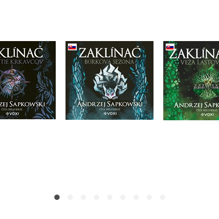
ínač Rázcestie
Zaklínač Búrková
Zaklínač 
kavcov (CD)
sezóna (CD)
lastovičk
rzej Sapkowski
Andrzej Sapkowski
Andrzej Sa
Do košíka
Do košíka
Do košík
21,17 €
21,17 €
21,17