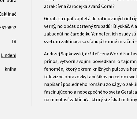
on Burz
atraktívna čarodejka zvaná Coral?
Zaklínač
Geralt sa opäť zapletá do rafinovaných intrí
verný, no občas otravný trubadúr Blyskáč. A a
6620892
zabudnúť na čarodejku Yennefer, ich osudy s
18
svetom zaklínača sa sťahujú temné mračná –
Andrzej Sapkowski, držiteľ ceny World Fanta
Lindeni
prínos, vytvoril svojimi poviedkami o tajom
kniha
fenomén, ktorý okrem knižných pultov a her
televízne obrazovky fanúšikov po celom sve
napísaní posledného románu zo ságy o zaklín
fascinujúceho a nebezpečného sveta Geralta z
na minulosť zaklínača. ktorý si získal milión