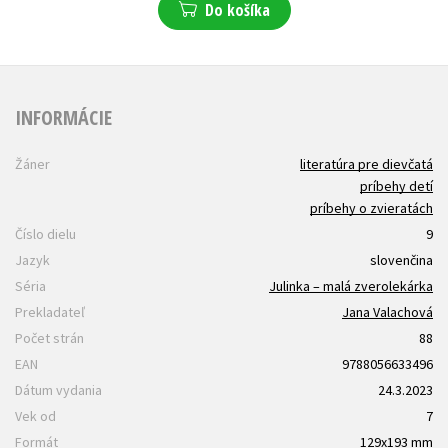
Do košíka
INFORMÁCIE
Žáner
literatúra pre dievčatá
príbehy detí
príbehy o zvieratách
Číslo dielu
9
Jazyk
slovenčina
Séria
Julinka – malá zverolekárka
Prekladateľ
Jana Valachová
Počet strán
88
EAN
9788056633496
Dátum vydania
24.3.2023
Vek od
7
Formát
129x193 mm