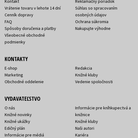
Kontakt
Reklamačný poriadok
Vrátenie tovaru v lehote 14 dní
Súhlas so spracovaním
Cenník dopravy
osobných údajov
FAQ
Ochrana súkromia
Spôsoby doručenia a platby
Nakupujte výhodne
Všeobecné obchodné
podmienky
KONTAKTY
E-shop
Redakcia
Marketing
Knižné kluby
Obchodné oddelenie
Vedenie spoločnosti
VYDAVATEĽSTVO
O nás
Informácie pre kníhkupectvá a
Knižné novinky
knižnice
Knižné ukážky
Knižné kluby
Edičný plán
Naši autori
Informácie pre médiá
Kariéra