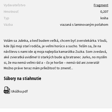
Vydavateľstvo
Fragment
Hmotnosť
0,207
Typ
kniha
Väzba
viazaná s laminovaným poťahom
Volám sa Julinka, a keď budem veľká, chcem byť zverolekárka. V buši,
kde žijú moji starí rodičia, je veľmi horúco a sucho. Teším sa, že na
návštevu s nami ide aj moja najlepšia kamarátka Zuzka. Som zvedavá,
aké zvieratká uvidíme! U starkých bude aj bratranec Jurko, no myslím
si, že ma nemá veľmi rád a – čo je horšie – nemá rád ani zvieratá!
Možno práve teraz mám príležitosť to zmeniť...
Súbory na stiahnutie
Ukážka.pdf
PDF