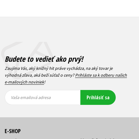
Budete to vedieť ako prvý!
Zaujíma Vás, aký knižný hit práve vychádza, na aký tovar je
výhodná zľava, aká beží súťaž o ceny?
Prihláste sa k odberu našich
e-mailových noviniek
!
Vaša
Vaša
Prihlásiť sa
emailová
emailová
Vaša emailová adresa
adresa
adresa
E-SHOP