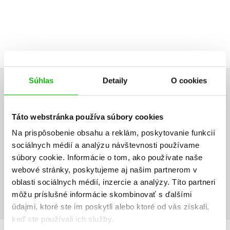
Súhlas
Detaily
O cookies
UŽIVATEĽSKÁ RECENZIA
Táto webstránka používa súbory cookies
Žiadne užívateľské hodnotenia nie sú dostupné.
Na prispôsobenie obsahu a reklám, poskytovanie funkcií
Vaše hodnotenie
sociálnych médií a analýzu návštevnosti používame
súbory cookie. Informácie o tom, ako používate naše
Používateľskú recenziu môžu vkladať len registrovaní užívatelia
webové stránky, poskytujeme aj našim partnerom v
oblasti sociálnych médií, inzercie a analýzy. Títo partneri
Prihlásiť
môžu príslušné informácie skombinovať s ďalšími
údajmi, ktoré ste im poskytli alebo ktoré od vás získali,
keď ste používali ich služby.