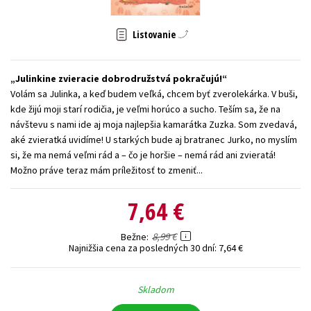
Technické vedy
Učebnice
Umenie a kultúra
Listovanie
Výchova a pedagogika
Young adult
Young adult (SK)
Zdravie a životný štýl
Julinkine zvieracie dobrodružstvá pokračujú!
Volám sa Julinka, a keď budem veľká, chcem byť zverolekárka. V buši,
Všetky tituly
kde žijú moji starí rodičia, je veľmi horúco a sucho. Teším sa, že na
návštevu s nami ide aj moja najlepšia kamarátka Zuzka. Som zvedavá,
aké zvieratká uvidíme! U starkých bude aj bratranec Jurko, no myslím
si, že ma nemá veľmi rád a – čo je horšie – nemá rád ani zvieratá!
Možno práve teraz mám príležitosť to zmeniť...
7,64 €
8,99 €
Bežne
Najnižšia cena za posledných 30 dní:
7,64 €
Skladom