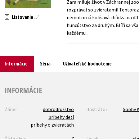
Zara miluje život v Záchrannej zo
rozprávať so zvieratami! Tentoraz
Humanitné a spoločenské ve
Auto - moto
Listovanie
nemotorná kolísavá chôdza na dlhý
Jazyky
huncútstvo za druhým. Blíži sa vša
Beletria pre deti
každému...
Kalendáre, diáre
Beletria pre dospelých
Kariéra a osobný rozvoj
Informácie
Séria
Užívateľské hodnotenie
INFORMÁCIE
Žáner
dobrodružstvo
Ilustrátor
Sophy 
príbehy detí
príbehy o zvieratách
Číslo dielu
7
Jazyk
sl