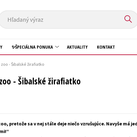
Hľadaný výraz
HY
✨ŠPECIÁLNA PONUKA
AKTUALITY
KONTAKT
 zoo - Šibalské žirafiatko
Predškoláci
Komiks
zoo - Šibalské žirafiatko
Príroda a záhrada
Krížovky
Prírodné vedy
Kuchárske knihy
Technické vedy
New Adult
Učebnice
Obchod a ekonómia
 zoo, pretože sa v nej stále deje niečo vzrušujúce. Navyše má
Umenie a kultúra
Ostatné
mi!
Výchova a pedagogika