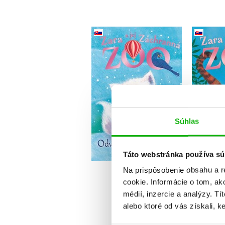
Zara a jej Záchranná
Zara 
zoo - Odvážna polárna
zoo -
líštička
Amelia Cobb
Súhlas
Do košíka
Táto webstránka používa sú
7,64 €
Na prispôsobenie obsahu a r
cookie. Informácie o tom, ak
médií, inzercie a analýzy. Tí
alebo ktoré od vás získali, ke