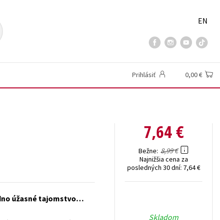
EN
Prihlásiť
0,00 €
7,64 €
8,99 €
Bežne
Najnižšia cena za
posledných 30 dní:
7,64 €
 jedno úžasné tajomstvo…
Skladom