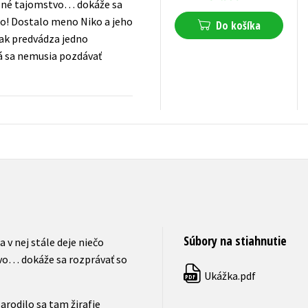
žasné tajomstvo… dokáže sa
ko! Dostalo meno Niko a jeho
Do košíka
tak predvádza jedno
vá sa nemusia pozdávať
7,64
€
s DPH
Súbory na stiahnutie
 v nej stále deje niečo
vo… dokáže sa rozprávať so
Ukážka.pdf
PDF
arodilo sa tam žirafie