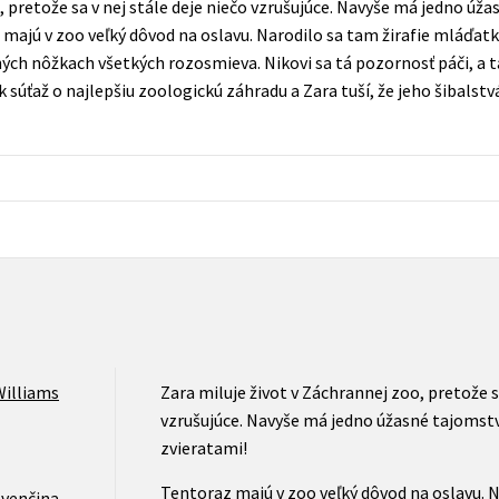
o, pretože sa v nej stále deje niečo vzrušujúce. Navyše má jedno ú
Počítače
 majú v zoo veľký dôvod na oslavu. Narodilo sa tam žirafie mláďat
dy
Young adult
Poézia
ch nôžkach všetkých rozosmieva. Nikovi sa tá pozornosť páči, a 
Young adult (SK)
k súťaž o najlepšiu zoologickú záhradu a Zara tuší, že jeho šibalst
Populárno - náučná pre dospelých
Zdravie a životný štýl
Populárno - náučné pre deti
Všetky tituly
Williams
Zara miluje život v Záchrannej zoo, pretože sa
vzrušujúce. Navyše má jedno úžasné tajomst
zvieratami!
Tentoraz majú v zoo veľký dôvod na oslavu. N
ovenčina