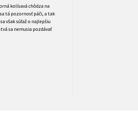
rná kolísavá chôdza na
a tá pozornosť páči, a tak
sa však súťaž o najlepšiu
lstvá sa nemusia pozdávať