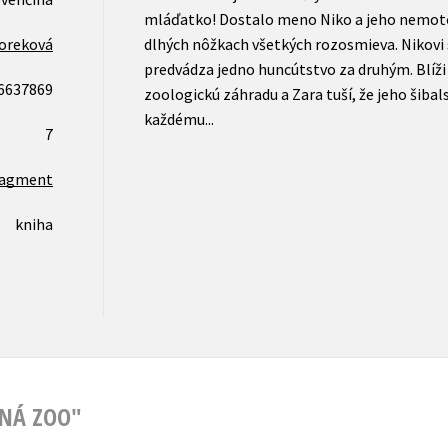
mláďatko! Dostalo meno Niko a jeho nemoto
loreková
dlhých nôžkach všetkých rozosmieva. Nikovi s
predvádza jedno huncútstvo za druhým. Blíži 
6637869
zoologickú záhradu a Zara tuší, že jeho šiba
každému...
7
ragment
kniha
NNÁ ZOO"