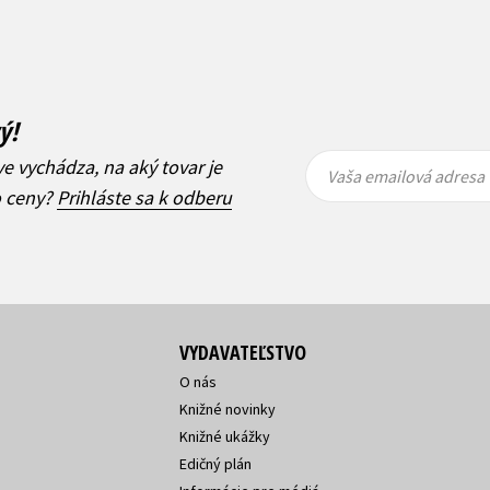
ý!
Vaša
Vaša
ve vychádza, na aký tovar je
emailová
emailová
Vaša emailová adresa
adresa
adresa
o ceny?
Prihláste sa k odberu
VYDAVATEĽSTVO
O nás
Knižné novinky
Knižné ukážky
Edičný plán