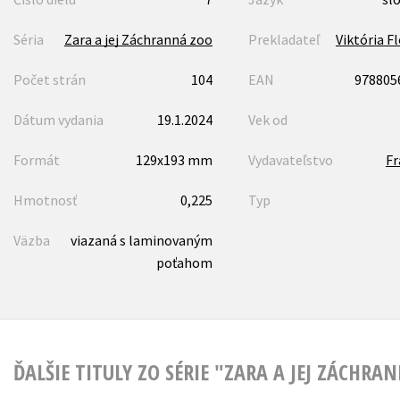
Séria
Zara a jej Záchranná zoo
Prekladateľ
Viktória F
Počet strán
104
EAN
978805
Dátum vydania
19.1.2024
Vek od
Formát
129x193 mm
Vydavateľstvo
F
Hmotnosť
0,225
Typ
Väzba
viazaná s laminovaným
poťahom
ĎALŠIE TITULY ZO SÉRIE "ZARA A JEJ ZÁCHRA