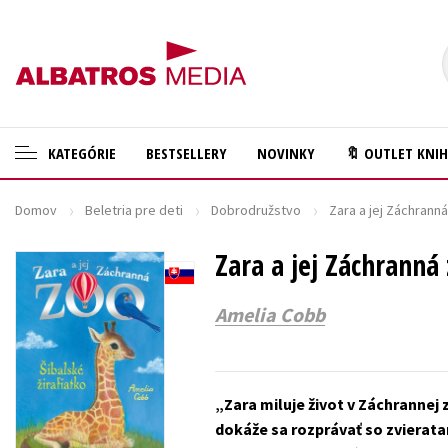
KATEGÓRIE
BESTSELLERY
NOVINKY
🔖 OUTLET KNI
Domov
Beletria pre deti
Dobrodružstvo
Zara a jej Záchranná
🛍️ Darčekové poukazy
Cestovanie
✍️Knihy s podpisom
Zara a jej Záchranná 
Darčekové publikácie
🎁 Limitované balíčky
Digitálna fotografia
Amelia Cobb
🔥 Výhodné predpredaje
Doplnkový sortiment
🏷️ Zlacnené knihy
Ezoterika a duchovný svet
Zara miluje život v Záchrannej
⚔️ Zaklínač na CD
História a military
dokáže sa rozprávať so zvierata
🔖Outlet knihy
Hobby