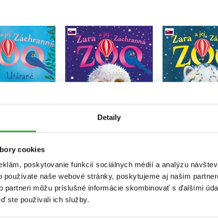
Zara a jej 
a jej Záchranná
Zara a jej Záchranná
zoo - Žiarliv
 Utárané tigríča
zoo - Unavené sovíča
snež
Amelia Cobb
Amelia Cobb
Amelia 
Detaily
Do košíka
Do košíka
Do košík
7,64 €
7,64 €
bory cookies
7,64 
eklám, poskytovanie funkcií sociálnych médií a analýzu návšte
o používate naše webové stránky, poskytujeme aj našim partner
to partneri môžu príslušné informácie skombinovať s ďalšími údaj
ď ste používali ich služby.