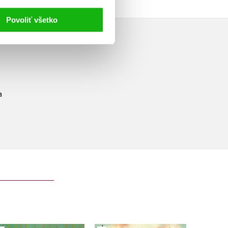
Povoliť všetko
a