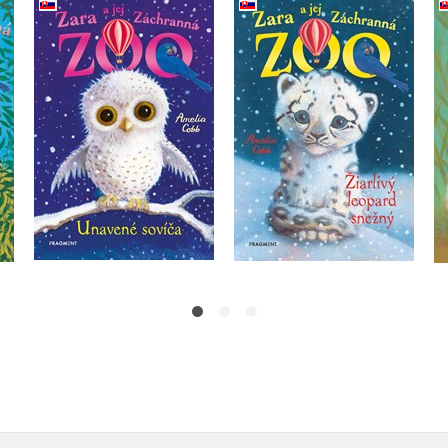
Zara a jej Záchranná
ná
Zara a jej Záchranná
zoo - Žiarlivý leopard
ča
zoo - Unavené sovíča
snežný
Amelia Cobb
Amelia Cobb
Do košíka
Do košíka
7,64 €
7,64 €