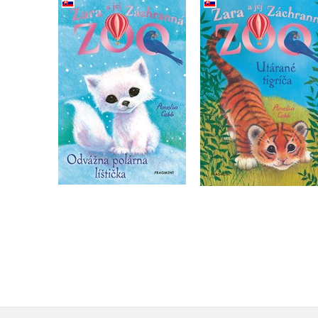
Zara a jej Záchranná
Zara a jej Záchran
zoo - Odvážna polárna
zoo - Utárané tigrí
líštička
Amelia Cobb
Amelia Cobb
Do košíka
Do košíka
7,64 €
7,64 €