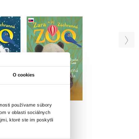
Záchranná
Zara a jej Záchranná
Zara a jej Záchran
ý leopard
zoo - Nezbedná panda
zoo - Pojašené slon
ný
Amelia Cobb
Amelia Cobb
Cobb
O cookies
Do košíka
Do košíka
a
7,64 €
7,64 €
€
vnosti používame súbory
om v oblasti sociálnych
mi, ktoré ste im poskytli