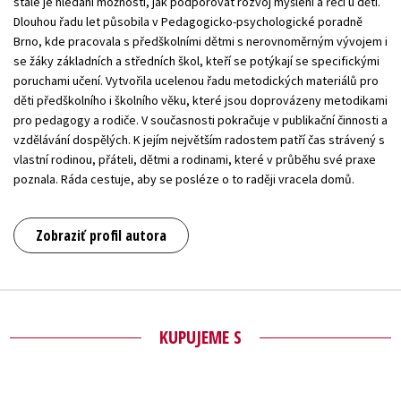
stále je hledání možností, jak podporovat rozvoj myšlení a řeči u dětí.
Dlouhou řadu let působila v Pedagogicko-psychologické poradně
Brno, kde pracovala s předškolními dětmi s nerovnoměrným vývojem i
se žáky základních a středních škol, kteří se potýkají se specifickými
poruchami učení. Vytvořila ucelenou řadu metodických materiálů pro
děti předškolního i školního věku, které jsou doprovázeny metodikami
pro pedagogy a rodiče. V současnosti pokračuje v publikační činnosti a
vzdělávání dospělých. K jejím největším radostem patří čas strávený s
vlastní rodinou, přáteli, dětmi a rodinami, které v průběhu své praxe
poznala. Ráda cestuje, aby se posléze o to raději vracela domů.
Zobraziť profil autora
KUPUJEME S