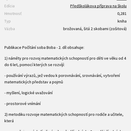
Edícia
Předškolákova příprava na školu
Hmotnosť
0,281
Typ
kniha
Väzba
brožovaná, šitá 2 skobami (zošitová)
Publikace Počítání soba Boba - 2. díl obsahuje:
1) náměty pro rozvoj matematických schopností pro děti ve věku od 4
do 6 let, pomocí kterých se rozvíjí:
- používání výrazů, jež vedou k porovnávání, srovnávání, vytvoření
matematických představ a pojmů
- myšlení, logické uvažování
- prostorové vnímání
2) metodiku rozvoje matematických schopností pro rodiče a učitele,
která