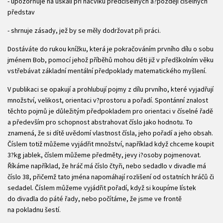
- upozorňuje na úskalí při nácviku předčíselných a?později číselných
představ
- shrnuje zásady, jež by se měly dodržovat při práci.
Dostáváte do rukou knížku, která je pokračováním prvního dílu o sobu
jménem Bob, pomocí jehož příběhů mohou děti již v předškolním věku
vstřebávat základní mentální předpoklady matematického myšlení.
V publikaci se opakují a prohlubují pojmy z dílu prvního, které vyjadřují
množství, velikost, orientaci v?prostoru a pořadí. Spontánní znalost
těchto pojmů je důležitým předpokladem pro orientaci v číselné řadě
a především pro schopnost abstrahovat číslo jako hodnotu. To
znamená, že si dítě uvědomí vlastnost čísla, jeho pořadí a jeho obsah.
Číslem totiž můžeme vyjádřit množství, například když chceme koupit
3?kg jablek, číslem můžeme předměty, jevy i?osoby pojmenovat.
Říkáme například, že hráč má číslo čtyři, nebo sedadlo v divadle má
číslo 38, přičemž tato jména napomáhají rozlišení od ostatních hráčů či
sedadel. Číslem můžeme vyjádřit pořadí, když si koupíme lístek
do divadla do páté řady, nebo počítáme, že jsme ve frontě
na pokladnu šestí.