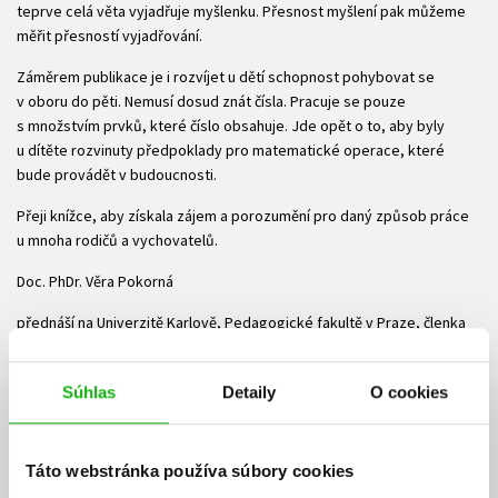
teprve celá věta vyjadřuje myšlenku. Přesnost myšlení pak můžeme
měřit přesností vyjadřování.
Záměrem publikace je i rozvíjet u dětí schopnost pohybovat se
v oboru do pěti. Nemusí dosud znát čísla. Pracuje se pouze
s množstvím prvků, které číslo obsahuje. Jde opět o to, aby byly
u dítěte rozvinuty předpoklady pro matematické operace, které
bude provádět v budoucnosti.
Přeji knížce, aby získala zájem a porozumění pro daný způsob práce
u mnoha rodičů a vychovatelů.
Doc. PhDr. Věra Pokorná
přednáší na Univerzitě Karlově, Pedagogické fakultě v Praze, členka
International Association of Instrumental Enrichment Trainers
Súbory na stiahnutie
Súhlas
Detaily
O cookies
Ukážka.pdf
PDF
Táto webstránka používa súbory cookies