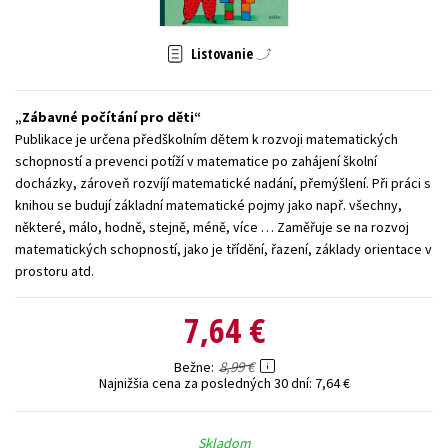
Technické vedy
Učebnice
Umenie a kultúra
Listovanie
Výchova a pedagogika
Young adult
Young adult (SK)
Zdravie a životný štýl
Zábavné počítání pro děti
Publikace je určena předškolním dětem k rozvoji matematických
Všetky tituly
schopností a prevenci potíží v matematice po zahájení školní
docházky, zároveň rozvíjí matematické nadání, přemýšlení. Při práci s
knihou se budují základní matematické pojmy jako např. všechny,
některé, málo, hodně, stejně, méně, více … Zaměřuje se na rozvoj
matematických schopností, jako je třídění, řazení, základy orientace v
prostoru atd.
7,64 €
8,99 €
Bežne
Najnižšia cena za posledných 30 dní:
7,64 €
Skladom