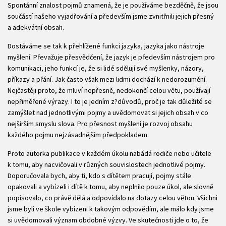
Spontánní znalost pojmů znamená, že je používáme bezděčně, že jsou
součástí našeho vyjadřování a především jsme zvnitřnili jejich přesný
a adekvátní obsah.
Dostáváme se tak k přehlížené funkci jazyka, jazyka jako nástroje
myšlení. Převažuje přesvědčení, že jazyk je především nástrojem pro
komunikaci, jeho funkcí je, že si lidé sdělují své myšlenky, názory,
příkazy a přání. Jak často však mezi lidmi dochází k nedorozumění.
Nejčastěji proto, že mluví nepřesně, nedokončí celou větu, používají
nepřiměřené výrazy. I to je jedním z?důvodů, proč je tak důležité se
zamýšlet nad jednotlivými pojmy a uvědomovat si jejich obsah v co
nejširším smyslu slova. Pro přesnost myšlení je rozvoj obsahu
každého pojmu nejzásadnějším předpokladem.
Proto autorka publikace v každém úkolu nabádá rodiče nebo učitele
k tomu, aby nacvičovali v různých souvislostech jednotlivé pojmy.
Doporučovala bych, aby ti, kdo s dítětem pracují, pojmy stále
opakovali a vybízeli i dítě k tomu, aby neplnilo pouze úkol, ale slovně
popisovalo, co právě dělá a odpovídalo na dotazy celou větou. Všichni
jsme byli ve škole vybízeni k takovým odpovědím, ale málo kdy jsme
si uvědomovali význam obdobné výzvy. Ve skutečnosti jde o to, že