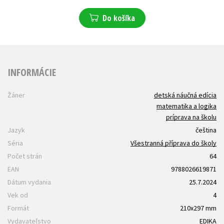
Do košíka
INFORMÁCIE
Žáner
detská náučná edícia
matematika a logika
príprava na školu
Jazyk
čeština
Séria
Všestranná příprava do školy
Počet strán
64
EAN
9788026619871
Dátum vydania
25.7.2024
Vek od
4
Formát
210x297 mm
Vydavateľstvo
EDIKA