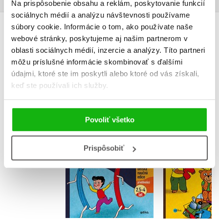
Na prispôsobenie obsahu a reklám, poskytovanie funkcií
sociálnych médií a analýzu návštevnosti používame
súbory cookie. Informácie o tom, ako používate naše
ĎALŠIE TITULY ZO SÉRIE "VŠESTRANNÁ PŘÍPRAVA DO
webové stránky, poskytujeme aj našim partnerom v
oblasti sociálnych médií, inzercie a analýzy. Títo partneri
ŠKOLY"
môžu príslušné informácie skombinovať s ďalšími
údajmi, ktoré ste im poskytli alebo ktoré od vás získali,
keď ste používali ich služby.
Orienta
Jak se pastelky učily
prostoru a 
kreslit
Povoliť všetko
děti od 5 
Jiřina Bednářová
Jiřina Bed
Prispôsobiť
Do košíka
Do košík
7,64 €
6,79 