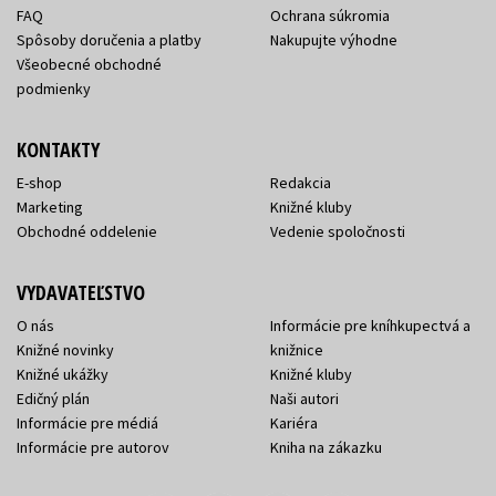
FAQ
Ochrana súkromia
Spôsoby doručenia a platby
Nakupujte výhodne
Všeobecné obchodné
podmienky
KONTAKTY
E-shop
Redakcia
Marketing
Knižné kluby
Obchodné oddelenie
Vedenie spoločnosti
VYDAVATEĽSTVO
O nás
Informácie pre kníhkupectvá a
Knižné novinky
knižnice
Knižné ukážky
Knižné kluby
Edičný plán
Naši autori
Informácie pre médiá
Kariéra
Informácie pre autorov
Kniha na zákazku