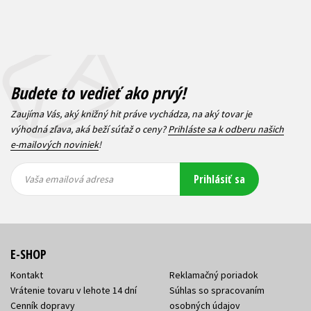
Budete to vedieť ako prvý!
Zaujíma Vás, aký knižný hit práve vychádza, na aký tovar je
výhodná zľava, aká beží súťaž o ceny?
Prihláste sa k odberu našich
e-mailových noviniek
!
Vaša
Vaša
Prihlásiť sa
emailová
emailová
Vaša emailová adresa
adresa
adresa
E-SHOP
Kontakt
Reklamačný poriadok
Vrátenie tovaru v lehote 14 dní
Súhlas so spracovaním
Cenník dopravy
osobných údajov