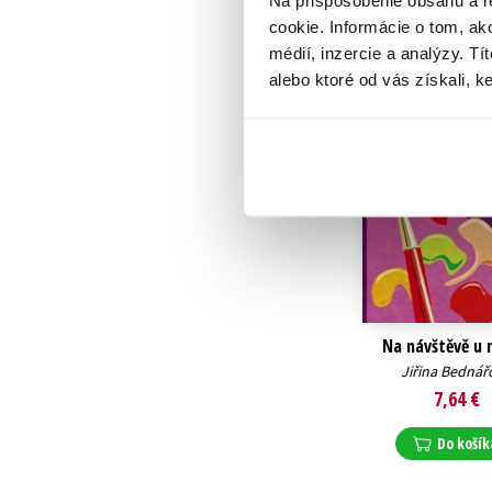
Na prispôsobenie obsahu a r
cookie. Informácie o tom, ak
médií, inzercie a analýzy. Tí
alebo ktoré od vás získali, ke
Na návštěvě u 
Jiřina Bednář
7,64 €
Do košík