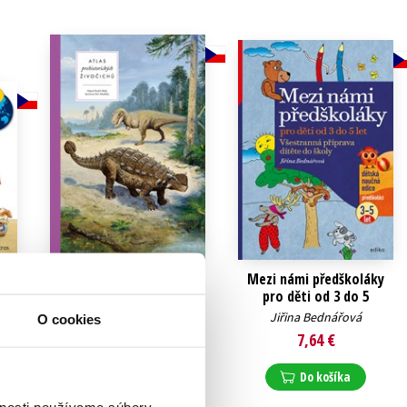
Atlas prehistorických
Mezi námi předškoláky
živočichů
pro děti od 3 do 5
Radek Malý
Jiřina Bednářová
O cookies
16,99 €
7,64 €
Do košíka
Do košíka