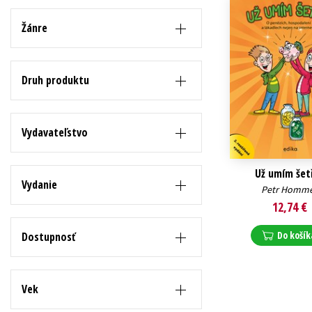
Humanitné a spoločenské ve
Žánre
Auto - moto
Jazyky
Beletria pre deti
Kalendáre, diáre
Druh produktu
Beletria pre dospelých
Kariéra a osobný rozvoj
Vydavateľstvo
Už umím šetř
Vydanie
Petr Homm
12,74 €
Do košík
Dostupnosť
Vek