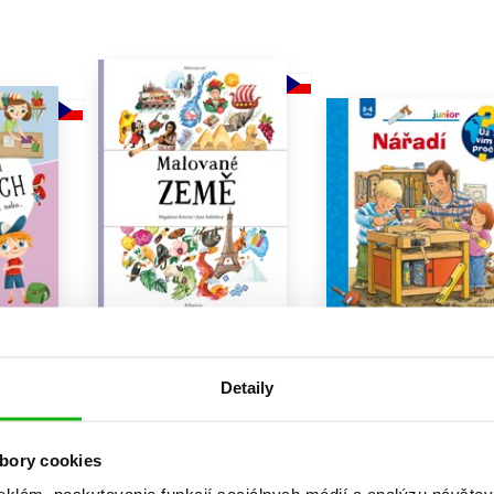
ahách
Malované země
Nářadí
inová
Jana Sedláčková
Peter Nieländer
Detaily
11,89 €
9,17 €
a
Do košíka
Do košíka
bory cookies