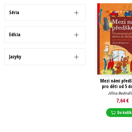
Séria
Edícia
Jazyky
Mezi námi předš
pro děti od 5 do
Jiřina Bednář
7,64 €
Do košík