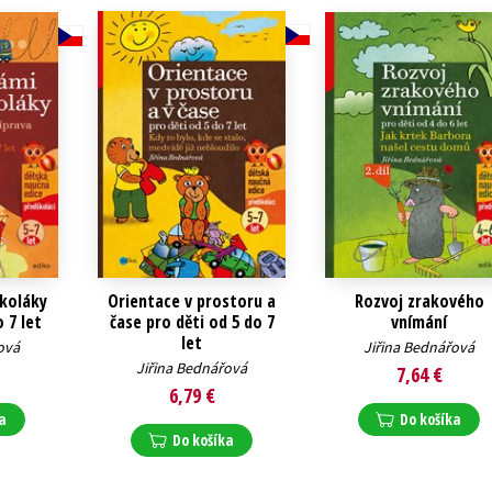
koláky
Orientace v prostoru a
Rozvoj zrakového
 7 let
čase pro děti od 5 do 7
vnímání
let
ová
Jiřina Bednářová
Jiřina Bednářová
7,64 €
6,79 €
a
Do košíka
Do košíka