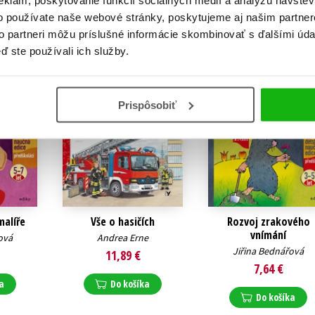
eklám, poskytovanie funkcií sociálnych médií a analýzu návšte
o používate naše webové stránky, poskytujeme aj našim partner
to partneri môžu príslušné informácie skombinovať s ďalšími údaj
ď ste používali ich služby.
Prispôsobiť
malíře
Vše o hasičích
Rozvoj zrakového
vnímání
ová
Andrea Erne
Jiřina Bednářová
11,89 €
7,64 €
a
Do košíka
Do košíka