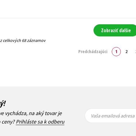
Zobraziť ďalšie
 z celkových 68 záznamov
Predchádzajúci
1
2
ý!
Vaša
Vaša
ve vychádza, na aký tovar je
emailová
emailová
Vaša emailová adresa
adresa
adresa
o ceny?
Prihláste sa k odberu