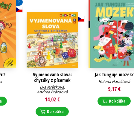
P
Počítače
dy
Young adult
Poézia
Young adult (SK)
Populárno - náučná pre dospelých
Zdravie a životný štýl
Populárno - náučné pre deti
Všetky tituly
it!
Vyjmenovaná slova:
Jak funguje mozek?
chytáky z písemek
er
Helena Haraštová
Eva Mrázková
,
9,17 €
Andrea Brázdová
14,02 €
a
Do košíka
Do košíka