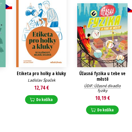
Etiketa pro holky a kluky
Úžasná fyzika u tebe ve
městě
Ladislav Špaček
ÚDiF: Úžasné divadlo
12,74 €
fyziky
10,19 €
Do košíka
Do košíka