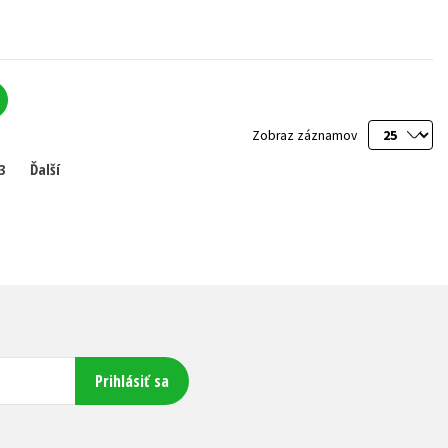
Zobraz záznamov
3
Ďalší
Prihlásiť sa