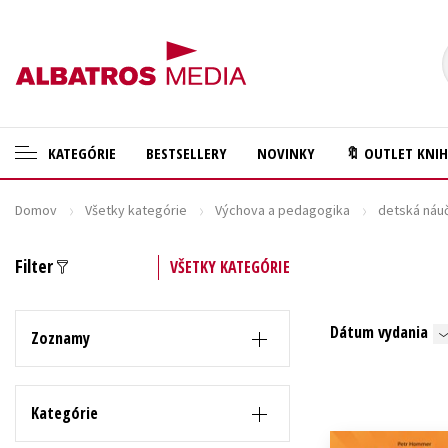
KATEGÓRIE
BESTSELLERY
NOVINKY
🔖 OUTLET KNI
Domov
Všetky kategórie
Výchova a pedagogika
detská náuč
🛍️ Darčekové poukazy
Cestovanie
✍️Knihy s podpisom
Darčekové publikácie
Filter
VŠETKY KATEGÓRIE
🎁 Limitované balíčky
Digitálna fotografia
Dátum vydania
🔥 Výhodné predpredaje
Doplnkový sortiment
Zoznamy
🏷️ Zlacnené knihy
Ezoterika a duchovný svet
⚔️ Zaklínač na CD
História a military
Kategórie
🔖Outlet knihy
Hobby