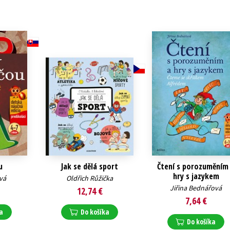
u
Jak se dělá sport
Čtení s porozuměním
hry s jazykem
vá
Oldřich Růžička
Jiřina Bednářová
12,74 €
7,64 €
a
Do košíka
Do košíka