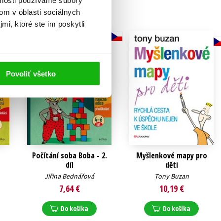
vnosti používame súbory
om v oblasti sociálnych
mi, ktoré ste im poskytli
Povoliť všetko
Počítání soba Boba - 2.
Myšlenkové mapy pro
díl
děti
Jiřina Bednářová
Tony Buzan
7,64 €
10,19 €
Do košíka
Do košíka