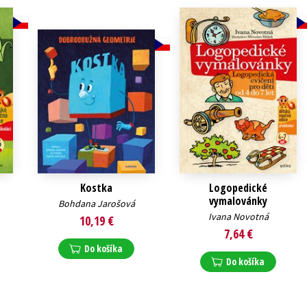
Kostka
Logopedické
vymalovánky
Bohdana Jarošová
Ivana Novotná
10,19 €
7,64 €
Do košíka
Do košíka