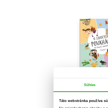
O lidských pov
Štěpánka Sekan
Súhlas
8,49 €
Do košík
Táto webstránka používa sú