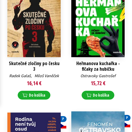
Technické vedy
Učebnice
Umenie a kultúra
Výchova a pedagogika
Young adult
Young adult (SK)
Zdravie a životný štýl
Všetky tituly
Skutečné zločiny po česku
Heřmanova kuchařka -
3
fičaky za hubičku
Radek Galaš
,
Miloš Vaněček
Ostravsky Gastrošef
16,14 €
15,72 €
Do košíka
Do košíka
P
P