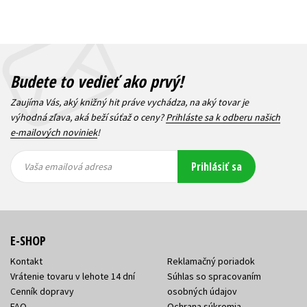
Budete to vedieť ako prvý!
Zaujíma Vás, aký knižný hit práve vychádza, na aký tovar je
výhodná zľava, aká beží súťaž o ceny?
Prihláste sa k odberu našich
e-mailových noviniek
!
Vaša
Vaša
Prihlásiť sa
emailová
emailová
Vaša emailová adresa
adresa
adresa
E-SHOP
Kontakt
Reklamačný poriadok
Vrátenie tovaru v lehote 14 dní
Súhlas so spracovaním
Cenník dopravy
osobných údajov
FAQ
Ochrana súkromia