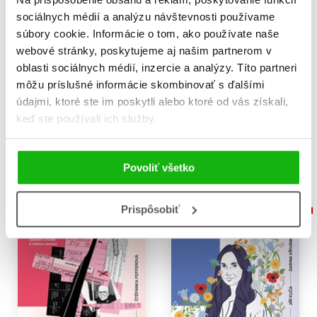
sociálnych médií a analýzu návštevnosti používame
súbory cookie. Informácie o tom, ako používate naše
webové stránky, poskytujeme aj našim partnerom v
Procházky Libercem
Fenomén Novohradské
oblasti sociálnych médií, inzercie a analýzy. Títo partneri
hory
Tomáš Janků
môžu príslušné informácie skombinovať s ďalšími
Michaela Vlčková
,
12,74 €
údajmi, ktoré ste im poskytli alebo ktoré od vás získali,
Veronika Veberová
keď ste používali ich služby.
14,87 €
Do košíka
Do košíka
Povoliť všetko
Prispôsobiť