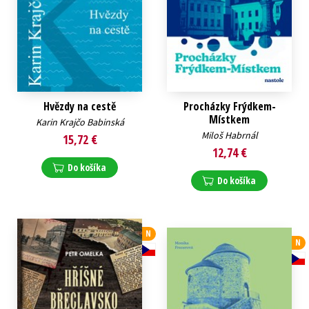
Hvězdy na cestě
Procházky Frýdkem-
Místkem
Karin Krajčo Babinská
Miloš Habrnál
15,72 €
12,74 €
Do košíka
Do košíka
N
N