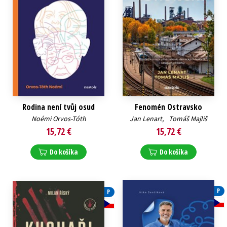
Rodina není tvůj osud
Fenomén Ostravsko
Noémi Orvos-Tóth
Jan Lenart
,
Tomáš Majliš
15,72 €
15,72 €
Do košíka
Do košíka
P
P