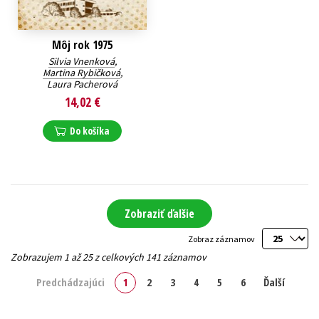
Môj rok 1975
Silvia Vnenková
,
Martina Rybičková
,
Laura Pacherová
14,02 €
Do košíka
Zobraziť ďalšie
Zobraz záznamov
Zobrazujem 1 až 25 z celkových 141 záznamov
Predchádzajúci
1
2
3
4
5
6
Ďalší