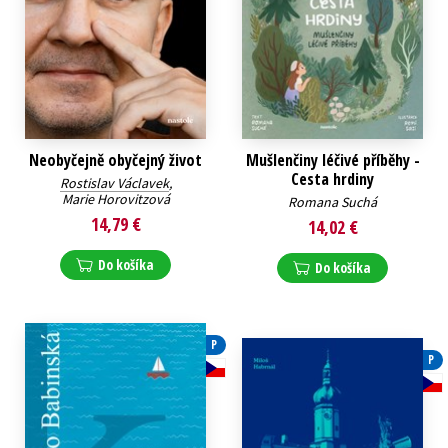
Neobyčejně obyčejný život
Mušlenčiny léčivé příběhy -
Cesta hrdiny
Rostislav Václavek
,
Marie Horovitzová
Romana Suchá
14,79 €
14,02 €
Do košíka
Do košíka
P
P