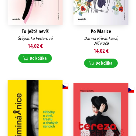
To ještě nevíš
Po Marice
Štěpánka Fefferová
Darina Křivánková
,
Jiří Kuča
14,02 €
14,02 €
Do košíka
Do košíka