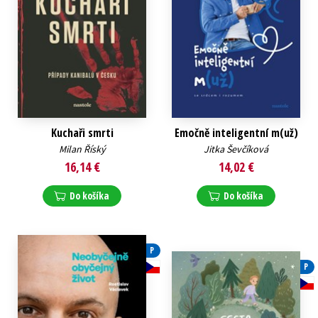
Kuchaři smrti
Emočně inteligentní m(už)
Milan Říský
Jitka Ševčíková
16,14 €
14,02 €
Do košíka
Do košíka
P
P