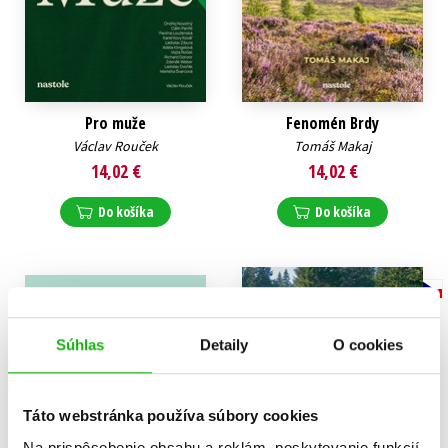
Pro muže
Fenomén Brdy
Václav Rouček
Tomáš Makaj
14,02 €
14,02 €
Do košíka
Do košíka
Súhlas
Detaily
O cookies
Táto webstránka používa súbory cookies
Na prispôsobenie obsahu a reklám, poskytovanie funkcií