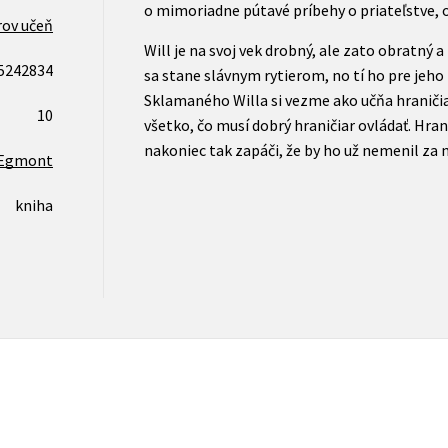
o mimoriadne pútavé príbehy o priateľstve, 
rov učeň
Will je na svoj vek drobný, ale zato obratný a 
5242834
sa stane slávnym rytierom, no tí ho pre jeho 
Sklamaného Willa si vezme ako učňa hraničiar
10
všetko, čo musí dobrý hraničiar ovládať. Hra
nakoniec tak zapáči, že by ho už nemenil za n
Egmont
kniha