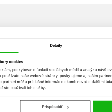
Vaše hodnotenie
Používateľskú recenziu môžu vkladať len registrovaní užívateli
Detaily
Prihlásiť
bory cookies
eklám, poskytovanie funkcií sociálnych médií a analýzu návšte
o používate naše webové stránky, poskytujeme aj našim partner
AUTOR KNIHY
to partneri môžu príslušné informácie skombinovať s ďalšími údaj
ď ste používali ich služby.
John Flanagan
Prispôsobiť