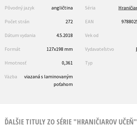
Pôvodný jazyk
angličtina
Séria
Hraničia
Počet strán
272
EAN
978802
Dátum vydania
4.5.2018
Vek od
Formát
127x198 mm
Vydavateľstvo
Hmotnosť
0,361
Typ
Väzba
viazaná s laminovaným
poťahom
ĎALŠIE TITULY ZO SÉRIE "HRANIČIAROV UČEŇ"