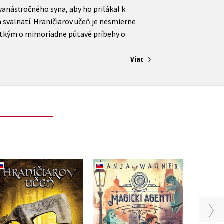
vanásťročného syna, aby ho prilákal k
a svalnatí. Hraničiarov učeň je nesmierne
všetkým o mimoriadne pútavé príbehy o
Viac
Zara
Hraničiarov učeň -
Magickí agenti 2: S
zoo -
Kniha štvrtá - Boj o
duchmi v Prahe
Skandiju
Anja Wagner
John Flanagan