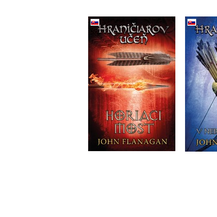
Hraničiarov učeň -
Hran
Kniha druhá - Horiaci
Kniha 
most
neb
John Flanagan
J
Do košíka
13,59 €