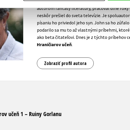
John Flanagan pochádza z Austrálie. Predtým,
autorom fantasy literatúry, pracoval dlhé roky
neskôr prešiel do sveta televízie. Je spoluau
písaniu ho priviedol jeho syn. John sa ho zúfalo s
podarilo sa mu to až vlastnými príbehmi, ktor
ako beta čitateľovi. Dnes je z týchto príbehov 
Hraničiarov učeň
.
Zobraziť profil autora
arov učeň 1 – Ruiny Gorlanu