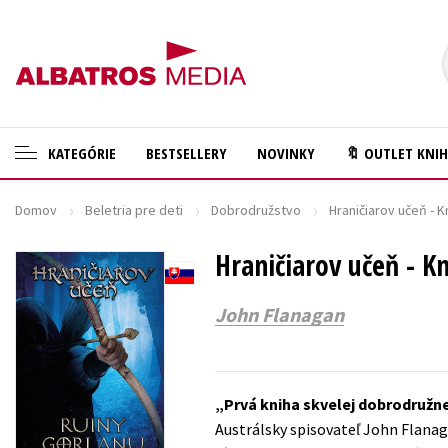
KATEGÓRIE
BESTSELLERY
NOVINKY
🔖 OUTLET KNI
Domov
Beletria pre deti
Dobrodružstvo
Hraničiarov učeň - K
🛍️ Darčekové poukazy
Cestovanie
✍️Knihy s podpisom
Hraničiarov učeň - K
Darčekové publikácie
🎁 Limitované balíčky
Digitálna fotografia
John Flanagan
🔥 Výhodné predpredaje
Doplnkový sortiment
🏷️ Zlacnené knihy
Ezoterika a duchovný svet
Prvá kniha skvelej dobrodružne
⚔️ Zaklínač na CD
História a military
Austrálsky spisovateľ John Flanaga
🔖Outlet knihy
Hobby