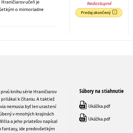
 Hraničiarov učeň je
Nedostupné
ovšetkým o mimoriadne
Predaj ukončený
13,59
€
s DPH
Súbory na stiahnutie
prvú knihu série Hraničiarov
rilákal k čítaniu. A taktiež
Ukážka.pdf
via nemusia byť len urastení
PDF
bľúbený v mnohých krajinách
Ukážka.pdf
PDF
illa a jeho priateľov napísal
ru fantasy, ide predovšetkým