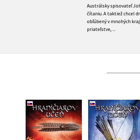
Austrálsky spisovateľ Jo
čítaniu. A taktiež chcel 
obľúbený v mnohých kraji
Hraničiarov učeň -
Hraničiarov učeň -
Kniha druhá - Horiaci
Kniha deviata - Halt
most
nebezpečenstve
John Flanagan
John Flanagan