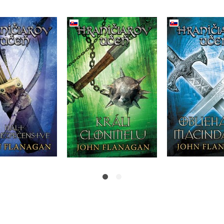
Hraničiaro
ičiarov učeň -
Hraničiarov učeň -
Kniha si
deviata - Halt v
Kniha ôsma - Králi
Obliehanie 
ezpečenstve
Clonmelu
John Fla
ohn Flanagan
John Flanagan
Do košíka
Do košíka
Do košík
13,59 €
13,59 €
13,59