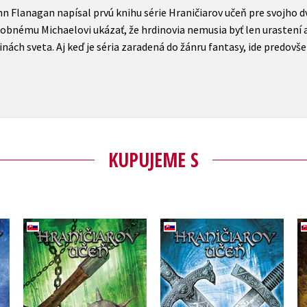
hn Flanagan napísal prvú knihu série Hraničiarov učeň pre svojho d
drobnému Michaelovi ukázať, že hrdinovia nemusia byť len urastení 
nách sveta. Aj keď je séria zaradená do žánru fantasy, ide predo
KUPUJEME S
Hraničiarov učeň -
Hraničiarov učeň -
Kniha siedma -
 v
Kniha ôsma - Králi
Obliehanie Macindawu
Clonmelu
John Flanagan
John Flanagan