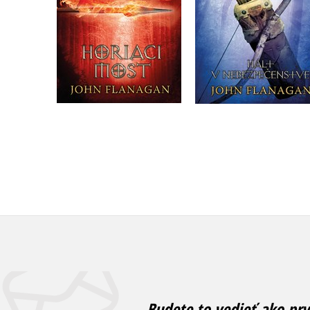
Do košíka
Do košíka
13,59 €
13,59 €
Budete to vedieť ako prv