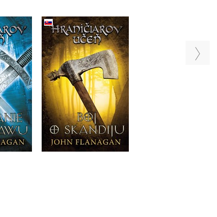
v učeň -
Hraničiarov učeň 
Hraničiarov učeň -
edma -
Kniha tretia - Ľado
Kniha štvrtá - Boj o
Macindawu
krajina
Skandiju
nagan
John Flanagan
John Flanagan
Do košíka
a
Do košíka
13,59 €
 €
13,59 €