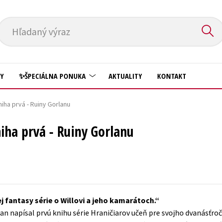
Hľadaný výraz
HY
✨ŠPECIÁLNA PONUKA
AKTUALITY
KONTAKT
niha prvá - Ruiny Gorlanu
Predškoláci
Komiks
niha prvá - Ruiny Gorlanu
Príroda a záhrada
Krížovky
Prírodné vedy
Kuchárske knihy
Technické vedy
New Adult
Učebnice
Obchod a ekonómia
j fantasy série o Willovi a jeho kamarátoch.
Umenie a kultúra
Ostatné
n napísal prvú knihu série Hraničiarov učeň pre svojho dvanásťroč
Výchova a pedagogika