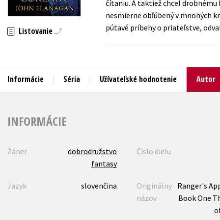
čítaniu. A taktiež chcel drobnému 
nesmierne obľúbený v mnohých kraj
Humanitné a spoločenské ve
Auto - moto
pútavé príbehy o priateľstve, odva
Listovanie
Jazyky
Beletria pre deti
Kalendáre, diáre
Beletria pre dospelých
Kariéra a osobný rozvoj
Informácie
Séria
Užívateľské hodnotenie
Autor
INFORMÁCIE
Žáner
dobrodružstvo
Číslo dielu
fantasy
Jazyk
slovenčina
Originálny
Ranger's Ap
názov
Book One Th
o