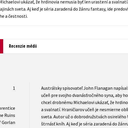
Michaelovi ukázať, že hrdinovia nemusia byť len urastení a svalnatí.
Počítače
inách sveta. Aj keď je séria zaradená do žánru fantasy, ide pred
dy
Young adult
Poézia
he a čestnosti.
Young adult (SK)
Populárno - náučná pre dospelých
Zdravie a životný štýl
Populárno - náučné pre deti
Recenzie médii
Všetky tituly
1
Austrálsky spisovateľ John Flanagan napísal 
učeň pre svojho dvanásťročného syna, aby ho p
chcel drobnému Michaelovi ukázať, že hrdino
prentice
a svalnatí. Hraničiarov učeň je nesmierne o
e Ruins
sveta. Autor už o dobrodružstvách osirelého W
f Gorlan
štrnásť kníh. Aj keď je séria zaradená do žán