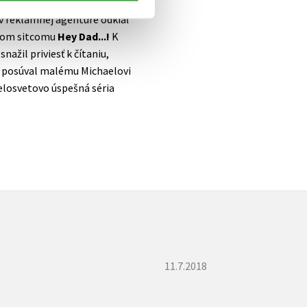
 ako sa stal svetoznámym
 v reklamnej agentúre odkiaľ
torom sitcomu
Hey Dad...!
K
nažil priviesť k čítaniu,
é posúval malému Michaelovi
celosvetovo úspešná séria
11.7.2018