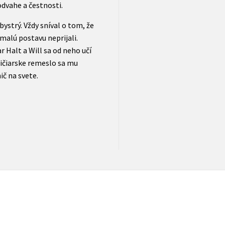
odvahe a čestnosti.
bystrý. Vždy sníval o tom, že
malú postavu neprijali.
 Halt a Will sa od neho učí
ničiarske remeslo sa mu
ič na svete.