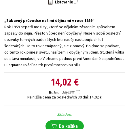
Listovanie
Technické vedy
Učebnice
Umenie a kultúra
Výchova a pedagogika
Young adult
Young adult (SK)
Zábavný průvodce našimi dějinami v roce 1959
Rok 1959 nepatří mezi ty, které se nějakým zásadním způsobem
Zdravie a životný štýl
zapsaly do dějin. Přesto vůbec není obyčejný. Nese v sobě poslední
dozvuky temných padesátých let i naději nastupujících let
Všetky tituly
šedesátých. Je to rok nenápadný, ale zlomový. Pojďme se podívat,
co tento rok přinesl světu, naší zemi i obyčejným lidem. Studená válka
se stává minulostí, ve Vietnamu padnou první Američané a společnost
Husquarna uvádí na trh první motorovou pilu.
14,02 €
16,49 €
Bežne
Najnižšia cena za posledných 30 dní:
14,02 €
Skladom
Do košíka