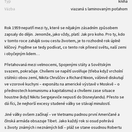
Typ
kniha
Väzba
viazaná s laminovaným poťahom
Rok 1959 nepatří mezi ty, které se nějakým zásadním způsobem
zapsaly do dějin. Jenomže, jako vždy, platí: Jak pro koho. Pro ty, kdo
v tomto roce zahájili svou cestu životem, je to rozhodně rok úplně
klíčový. Pojďme se tedy podívat, co tento rok přinesl světu, naší zemi
i obyčejným lidem…
Přetahovaná mezi velmocemi, Spojenými státy a Sovětským
svazem, ­pokračuje. Chvílemi se napětí uvolňuje (třeba když vrcholní
státníci obou zemí, Nikita Chruščov a Richard Nixon, vášnivě diskutují
ve vzorové kuchyni – exponátu na americké výstavě v Moskvě – o
přednostech komunismu a kapitalismu) a chvílemi zase situace
houstne (když Nikitu Sergejeviče nepustí do Disneylandu). Přesto se
dá říci, že nejhorší excesy studené války se stávají minulostí.
Jiné války ovšem začínají – ve Vietnamu padnou první Američané a
čínská armáda obsazuje Tibet. Jako každý rok si osud pohrává
s životy známých i neznámých lidí – pláž se stane osudnou Robertu