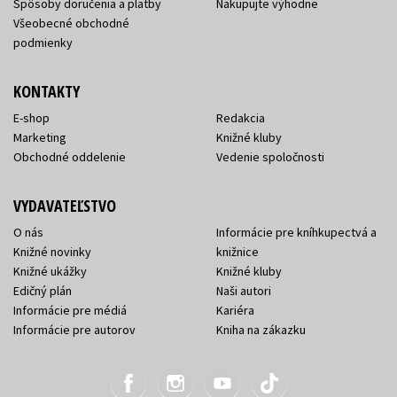
Spôsoby doručenia a platby
Nakupujte výhodne
Všeobecné obchodné
podmienky
KONTAKTY
E-shop
Redakcia
Marketing
Knižné kluby
Obchodné oddelenie
Vedenie spoločnosti
VYDAVATEĽSTVO
O nás
Informácie pre kníhkupectvá a
Knižné novinky
knižnice
Knižné ukážky
Knižné kluby
Edičný plán
Naši autori
Informácie pre médiá
Kariéra
Informácie pre autorov
Kniha na zákazku