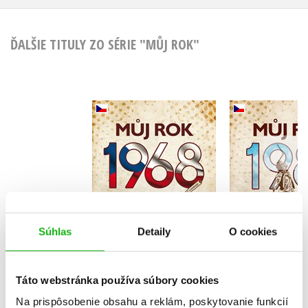
ĎALŠIE TITULY ZO SÉRIE "MŮJ ROK"
Můj rok 1968
Můj rok
,
Alena Breuerová
Kateřina K
Jarmila Frejtichová
Súhlas
Detaily
O cookies
Do košíka
Do košík
14,02 €
14,02
Táto webstránka používa súbory cookies
Na prispôsobenie obsahu a reklám, poskytovanie funkcií