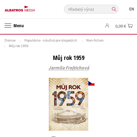
Hľadaný výraz
EN
🛍️ Darčekové poukazy
✍️Knihy s podpisom
Menu
0,00 €
🎁 Limitované balíčky
🔥 Výhodné predpredaje
Domov
Populárno - náučná pre dospelých
Non-fiction
🏷️ Zlacnené knihy
⚔️ Zaklínač na CD
🔖Outlet knihy
Můj rok 1959
Auto - moto
Beletria pre deti
Beletria pre dospelých
Můj rok 1959
Cestovanie
Darčekové publikácie
Digitálna fotografia
Jarmila Frejtichová
Doplnkový sortiment
Ezoterika a duchovný svet
História a military
Hobby
Humanitné a spoločenské vedy
Jazyky
Kalendáre, diáre
Kariéra a osobný rozvoj
Komiks
Krížovky
Kuchárske knihy
New Adult
Obchod a ekonómia
Ostatné
Počítače
Poézia
Populárno - náučná pre dospelých
Populárno - náučné pre deti
Predškoláci
Príroda a záhrada
Prírodné vedy