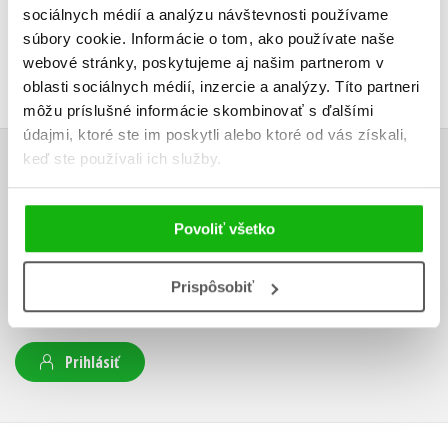
sociálnych médií a analýzu návštevnosti používame
súbory cookie. Informácie o tom, ako používate naše
webové stránky, poskytujeme aj našim partnerom v
oblasti sociálnych médií, inzercie a analýzy. Títo partneri
môžu príslušné informácie skombinovať s ďalšími
údajmi, ktoré ste im poskytli alebo ktoré od vás získali,
keď ste používali ich služby.
UŽIVATEĽSKÁ RECENZIA
Žiadne užívateľské hodnotenia nie sú dostupné.
Povoliť všetko
Vaše hodnotenie
Prispôsobiť
Používateľskú recenziu môžu vkladať len registrovaní užívatelia
Prihlásiť