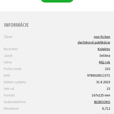
INFORMÁCIE
Žáner
non-fiction
darčekové publikácie
Ilustrátor
Kolektiv
Jazyk
čeština
Séria
Můj rok
Počet strán
232
EAN
9788026511571
Dátum vydania
31.8.2023
Vek od
15
Formát
167x225 mm
Vydavateľstvo
BIZBOOKS
Hmotnosť
0,712