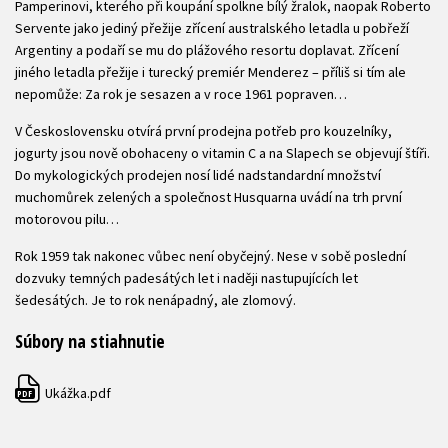
Pamperinovi, kterého při koupání spolkne bílý žralok, naopak Roberto
Servente jako jediný přežije zřícení australského letadla u pobřeží
Argentiny a podaří se mu do plážového resortu doplavat. Zřícení
jiného letadla přežije i turecký premiér Menderez – příliš si tím ale
nepomůže: Za rok je sesazen a v roce 1961 popraven…
V Československu otvírá první prodejna potřeb pro kouzelníky,
jogurty jsou nově obohaceny o vitamin C a na Slapech se objevují štíři.
Do mykologických prodejen nosí lidé nadstandardní množství
muchomůrek zelených a společnost Husquarna uvádí na trh první
motorovou pilu…
Rok 1959 tak nakonec vůbec není obyčejný. Nese v sobě poslední
dozvuky temných padesátých let i naději nastupujících let
šedesátých. Je to rok nenápadný, ale zlomový.
Súbory na stiahnutie
Ukážka.pdf
PDF