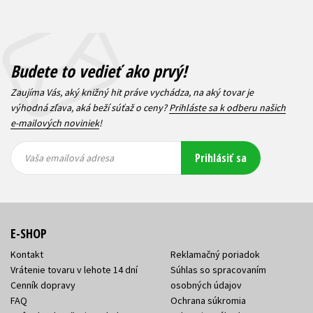
Budete to vedieť ako prvý!
Zaujíma Vás, aký knižný hit práve vychádza, na aký tovar je
výhodná zľava, aká beží súťaž o ceny?
Prihláste sa k odberu našich
e-mailových noviniek
!
Vaša
Vaša
Prihlásiť sa
emailová
emailová
Vaša emailová adresa
adresa
adresa
E-SHOP
Kontakt
Reklamačný poriadok
Vrátenie tovaru v lehote 14 dní
Súhlas so spracovaním
Cenník dopravy
osobných údajov
FAQ
Ochrana súkromia