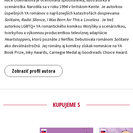
scenáristka. Narodila sa v roku 1994 v britskom Kente. Je autorkou
úspešných YA románov o najrôznejších katastrofách dospievania:
Solitaire
,
Radio Silence
,
I Was Born for This
a
Loveless
. Je tiež
autorkou LGBTQ+ YA romantického komiksu
Motýliky
a scenáristkou,
tvorkyňou a výkonnou producentkou televíznej adaptácie
Heartstoppers
, ktorú poznáte z Netflixi. Debutovala románom
Solitaire
ako devätnásťročná. Jej romány aj komiksy získali nominácie na YA
Book Prize, Inky Awards, Carnegie Medal aj Goodreads Choice Award.
Zobraziť profil autora
KUPUJEME S