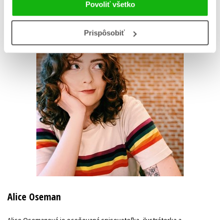
Povoliť všetko
Prispôsobiť
Alice Oseman
Alice Osemanová je oceňovaná spisovateľka, ilustrátorka a