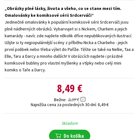
Obrázky plné lásky, života a všeho, co se stane mezi tím.
Technické vedy
Učebnice
Umenie a kultúra
Omalovánky ke komiksové sérii Srdcerváči
Výchova a pedagogika
Young adult
Young adult (SK)
Jedinečné omalovánky k populární komiksové sérii Srdcerváči jsou
plné nádherných obrázků. Vybarvujet si s Nickem, Charliem a jejich
Zdravie a životný štýl
kamarády - navíc zde najdete několik dříve nepublikovaných ilustrací.
Užijte si ty nejpopulárnější scény z příběhu Nicka a Charlieho - jejich
Všetky tituly
první polibek nebo třeba výlet do Paříže. Těšte se také na Nellie, Taa a
Elle, Taru a Darcy a mnoho dalších! V obrázcích najdete i prázdné
komiksové bubliny pro vlastní myšlenky a vtípky nebo celý mini
komiks o Taře a Darcy.
8,49 €
9,99 €
Bežne
Najnižšia cena za posledných 30 dní:
8,49 €
Skladom
Do košíka