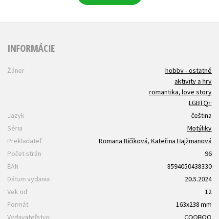
INFORMÁCIE
Žáner
hobby - ostatné
aktivity a hry
romantika, love story
LGBTQ+
Jazyk
čeština
Séria
Motýliky
Prekladateľ
Romana Bičíková
,
Kateřina Hajžmanová
Počet strán
96
EAN
8594050438330
Dátum vydania
20.5.2024
Vek od
12
Formát
163x238 mm
Vydavateľstvo
COOBOO