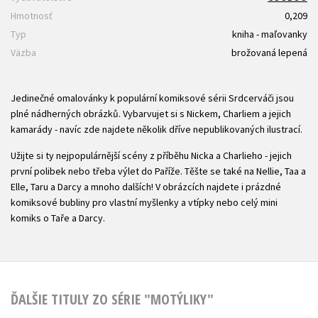
Hmotnosť
0,209
Typ
kniha - maľovanky
Väzba
brožovaná lepená
Jedinečné omalovánky k populární komiksové sérii Srdcerváči jsou
plné nádherných obrázků. Vybarvujet si s Nickem, Charliem a jejich
kamarády - navíc zde najdete několik dříve nepublikovaných ilustrací.
Užijte si ty nejpopulárnější scény z příběhu Nicka a Charlieho - jejich
první polibek nebo třeba výlet do Paříže. Těšte se také na Nellie, Taa a
Elle, Taru a Darcy a mnoho dalších! V obrázcích najdete i prázdné
komiksové bubliny pro vlastní myšlenky a vtípky nebo celý mini
komiks o Taře a Darcy.
ĎALŠIE TITULY ZO SÉRIE "MOTÝLIKY"