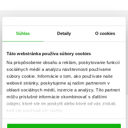
UŽIVATEĽSKÁ RECENZIA
Súhlas
Detaily
O cookies
Žiadne užívateľské hodnotenia nie sú dostupné.
Vaše hodnotenie
Táto webstránka používa súbory cookies
Na prispôsobenie obsahu a reklám, poskytovanie funkcií
Používateľskú recenziu môžu vkladať len registrovaní užívatelia
sociálnych médií a analýzu návštevnosti používame
súbory cookie. Informácie o tom, ako používate naše
Prihlásiť
webové stránky, poskytujeme aj našim partnerom v
oblasti sociálnych médií, inzercie a analýzy. Títo partneri
môžu príslušné informácie skombinovať s ďalšími
AUTOR KNIHY
údajmi, ktoré ste im poskytli alebo ktoré od vás získali,
keď ste používali ich služby.