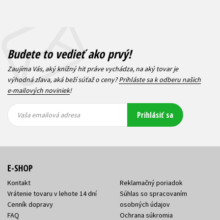
Budete to vedieť ako prvý!
Zaujíma Vás, aký knižný hit práve vychádza, na aký tovar je
výhodná zľava, aká beží súťaž o ceny?
Prihláste sa k odberu našich
e-mailových noviniek
!
Vaša
Vaša
Prihlásiť sa
emailová
emailová
Vaša emailová adresa
adresa
adresa
E-SHOP
Kontakt
Reklamačný poriadok
Vrátenie tovaru v lehote 14 dní
Súhlas so spracovaním
Cenník dopravy
osobných údajov
FAQ
Ochrana súkromia