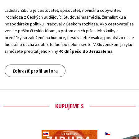
Ladislav Zibura je cestovateľ, spisovateľ, novinár a copywriter.
Pochádza z Českých Budějovíc. Študoval masmédiá, žurnalistiku a
hospodársku politiku. Pracoval v Českom rozhlase. Ako cestovateľ sa
venuje peším či cyklo túram, a potom o nich píše. Jeho knihy a
prenášky sú založené na humore, nesú v sebe však aj posolstvo o sile
ľudského ducha a dobrote ľudí po celom svete. V Slovenskom jazyku
si môžete prečítať jeho knihy
40 dní pešo do Jeruzalema
.
Zobraziť profil autora
KUPUJEME S
Ladislav 
40 dní pešo do