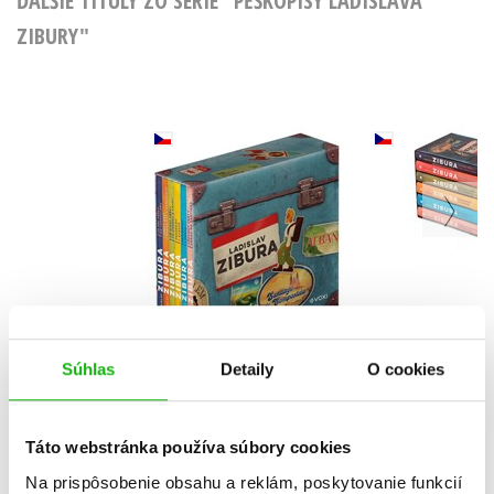
ĎALŠIE TITULY ZO SÉRIE "PĚŠKOPISY LADISLAVA
ZIBURY"
Ladislav Zibura:
Ladislav 
Dárkový box 6
Dárkový bo
audioknih
Ladislav 
Ladislav Zibura
Do košík
Súhlas
Detaily
O cookies
Do košíka
67,92
40,72 €
Táto webstránka používa súbory cookies
Na prispôsobenie obsahu a reklám, poskytovanie funkcií