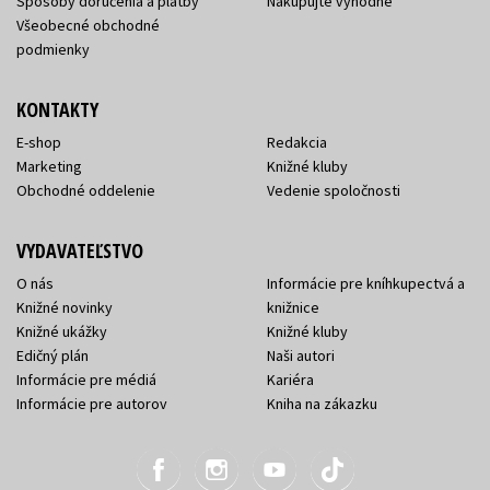
Spôsoby doručenia a platby
Nakupujte výhodne
Všeobecné obchodné
podmienky
KONTAKTY
E-shop
Redakcia
Marketing
Knižné kluby
Obchodné oddelenie
Vedenie spoločnosti
VYDAVATEĽSTVO
O nás
Informácie pre kníhkupectvá a
Knižné novinky
knižnice
Knižné ukážky
Knižné kluby
Edičný plán
Naši autori
Informácie pre médiá
Kariéra
Informácie pre autorov
Kniha na zákazku