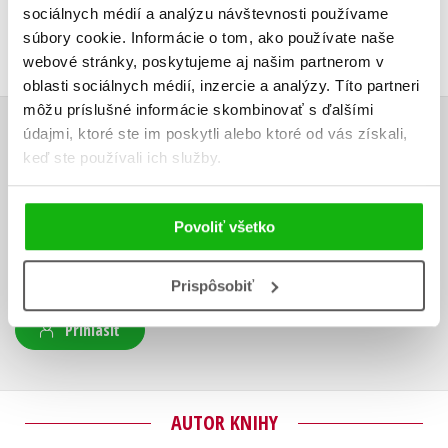
sociálnych médií a analýzu návštevnosti používame
súbory cookie. Informácie o tom, ako používate naše
webové stránky, poskytujeme aj našim partnerom v
oblasti sociálnych médií, inzercie a analýzy. Títo partneri
môžu príslušné informácie skombinovať s ďalšími
údajmi, ktoré ste im poskytli alebo ktoré od vás získali,
UŽIVATEĽSKÁ RECENZIA
keď ste používali ich služby.
Žiadne užívateľské hodnotenia nie sú dostupné.
Povoliť všetko
Vaše hodnotenie
Používateľskú recenziu môžu vkladať len registrovaní užívatelia
Prispôsobiť
Prihlásiť
AUTOR KNIHY