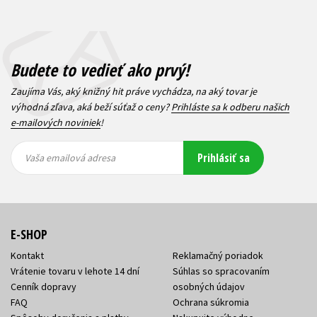
Budete to vedieť ako prvý!
Zaujíma Vás, aký knižný hit práve vychádza, na aký tovar je
výhodná zľava, aká beží súťaž o ceny?
Prihláste sa k odberu našich
e-mailových noviniek
!
Vaša
Vaša
Prihlásiť sa
emailová
emailová
Vaša emailová adresa
adresa
adresa
E-SHOP
Kontakt
Reklamačný poriadok
Vrátenie tovaru v lehote 14 dní
Súhlas so spracovaním
Cenník dopravy
osobných údajov
FAQ
Ochrana súkromia