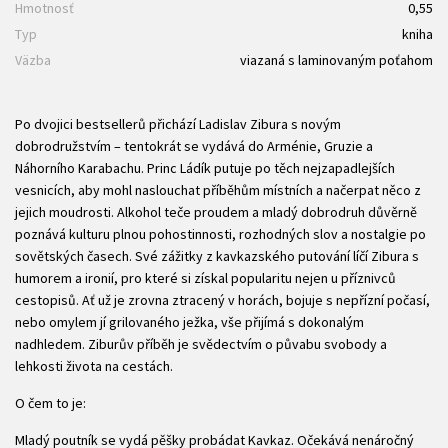
Hmotnosť
0,55
Typ
kniha
Väzba
viazaná s laminovaným poťahom
Po dvojici bestsellerů přichází Ladislav Zibura s novým
dobrodružstvím – tentokrát se vydává do Arménie, Gruzie a
Náhorního Karabachu. Princ Ládík putuje po těch nejzapadlejších
vesnicích, aby mohl naslouchat příběhům místních a načerpat něco z
jejich moudrosti. Alkohol teče proudem a mladý dobrodruh důvěrně
poznává kulturu plnou pohostinnosti, rozhodných slov a nostalgie po
sovětských časech. Své zážitky z kavkazského putování líčí Zibura s
humorem a ironií, pro které si získal popularitu nejen u příznivců
cestopisů. Ať už je zrovna ztracený v horách, bojuje s nepřízní počasí,
nebo omylem jí grilovaného ježka, vše přijímá s dokonalým
nadhledem. Ziburův příběh je svědectvím o půvabu svobody a
lehkosti života na cestách.
O čem to je:
Mladý poutník se vydá pěšky probádat Kavkaz. Očekává nenáročný