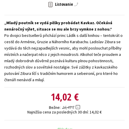
Listovanie
Technické vedy
Učebnice
Umenie a kultúra
Výchova a pedagogika
Young adult
Young adult (SK)
Mladý poutník se vydá pěšky probádat Kavkaz. Očekává
Zdravie a životný štýl
nenáročný výlet, situace se mu ale brzy vymkne z nohou.
Po dvojici bestsellerů přichází princ Ládík s další knihou – tentokrát o
Všetky tituly
cestě do Arménie, Gruzie a Náhorního Karabachu. Ladislav Zibura se
vydává do těch nejzapadlejších vesnic, aby mohl poslouchat příběhy
místních a načerpat něco z jejich moudrosti. Alkohol teče proudem a
mladý dobrodruh důvěrně poznává kulturu plnou pohostinnosti,
rozhodných slov a sovětské nostalgie. Své zážitky z kavkazského
putování Zibura líčí s tradičním humorem a sebeironií, pro které ho
čtenáři nenávidí a milují.
14,02 €
16,49 €
Bežne
Najnižšia cena za posledných 30 dní:
14,02 €