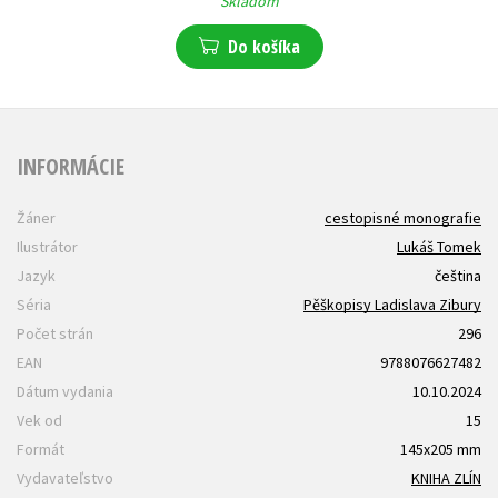
Skladom
Do košíka
INFORMÁCIE
Žáner
cestopisné monografie
Ilustrátor
Lukáš Tomek
Jazyk
čeština
Séria
Pěškopisy Ladislava Zibury
Počet strán
296
EAN
9788076627482
Dátum vydania
10.10.2024
Vek od
15
Formát
145x205 mm
Vydavateľstvo
KNIHA ZLÍN