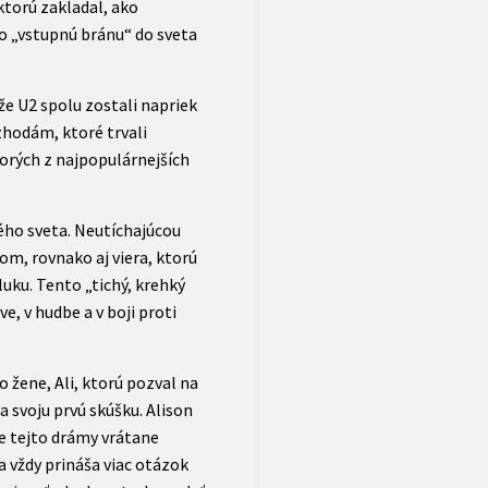
ktorú zakladal, ako
ko „vstupnú bránu“ do sveta
že U2 spolu zostali napriek
hodám, ktoré trvali
torých z najpopulárnejších
ého sveta. Neutíchajúcou
m, rovnako aj viera, ktorú
uku. Tento „tichý, krehký
e, v hudbe a v boji proti
 žene, Ali, ktorú pozval na
a svoju prvú skúšku. Alison
ne tejto drámy vrátane
a vždy prináša viac otázok