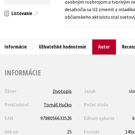
osobným rozbrojom a tvorivým nez
desaťročia sa U2 zmenili z mladíko
Humanitné a spoločenské ve
Listovanie
Auto - moto
občianskeho aktivistu stal svetov
Jazyky
Beletria pre deti
Kalendáre, diáre
Beletria pre dospelých
Kariéra a osobný rozvoj
Informácie
Užívateľské hodnotenie
Autor
Recenz
INFORMÁCIE
Žáner
životopis
Jazyk
sl
Prekladateľ
Tomáš Hučko
Počet strán
EAN
9788056633526
Dátum vydania
6
Vek od
15
Formát
145