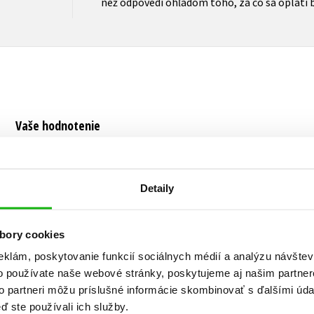
než odpovedí ohľadom toho, za čo sa oplatí b
Vaše hodnotenie
Používateľskú recenziu môžu vkladať len registrovaní užívateli
Prihlásiť
Detaily
bory cookies
AUTOR KNIHY
eklám, poskytovanie funkcií sociálnych médií a analýzu návšte
o používate naše webové stránky, poskytujeme aj našim partner
to partneri môžu príslušné informácie skombinovať s ďalšími údaj
ď ste používali ich služby.