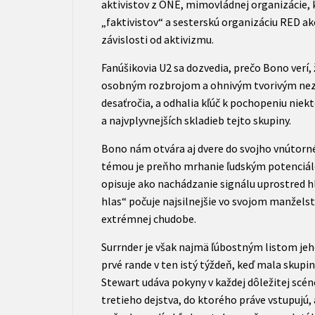
aktivistov z ONE, mimovládnej organizácie, 
„faktivistov“ a sesterskú organizáciu RED a
závislosti od aktivizmu.
Fanúšikovia U2 sa dozvedia, prečo Bono verí, 
osobným rozbrojom a ohnivým tvorivým nez
desaťročia, a odhalia kľúč k pochopeniu niek
a najvplyvnejších skladieb tejto skupiny.
Bono nám otvára aj dvere do svojho vnútorn
témou je preňho mrhanie ľudským potenciálo
opisuje ako nachádzanie signálu uprostred hl
hlas“ počuje najsilnejšie vo svojom manželstv
extrémnej chudobe.
Surrnder je však najmä ľúbostným listom jeho
prvé rande v ten istý týždeň, keď mala skupin
Stewart udáva pokyny v každej dôležitej scé
tretieho dejstva, do ktorého práve vstupujú, 