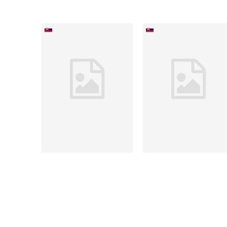
Surrender: 40 skladieb,
Picassova múza
jeden príbeh (2. akosť)
Louisa Treger
Bono
Do košíka
Do košíka
19,47 €
18,95 €