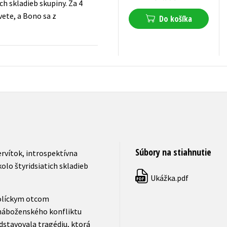
 skladieb skupiny. Za 4
vete, a Bono sa z
Do košíka
32,22
€
s DPH
Súbory na stiahnutie
rvítok, introspektívna
olo štyridsiatich skladieb
Ukážka.pdf
PDF
tolíckym otcom
náboženského konfliktu
edstavovala tragédiu, ktorá