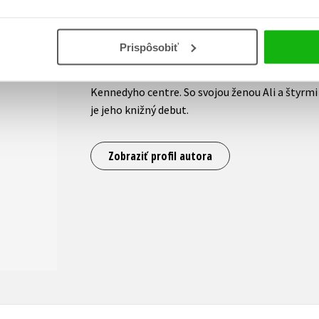
Bono
Bono
, vlastným menom Paul David Hewson, pln
Prispôsobiť
štyri desaťročia. Skupina predala 170 miliónov n
Grammy a mnoho iných ocenení vrátane ceny za
Kennedyho centre. So svojou ženou Ali a štyrmi 
je jeho knižný debut.
Zobraziť profil autora