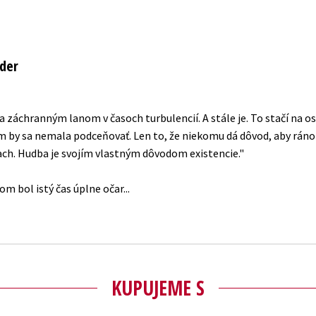
nder
 záchranným lanom v časoch turbulencií. A stále je. To stačí na os
 by sa nemala podceňovať. Len to, že niekomu dá dôvod, aby ráno vs
ach. Hudba je svojím vlastným dôvodom existencie."
KUPUJEME S