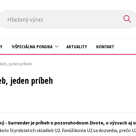
Hľadaný výraz
HY
✨ŠPECIÁLNA PONUKA
AKTUALITY
KONTAKT
dieb, jeden príbeh
Predškoláci
Komiks
eb, jeden príbeh
Príroda a záhrada
Krížovky
Prírodné vedy
Kuchárske knihy
Technické vedy
New Adult
Učebnice
Obchod a ekonómia
oký - Surrender je príbeh o pozoruhodnom živote, o výzvach aj 
Umenie a kultúra
Ostatné
olo štyridsiatich skladieb U2. Fanúšikovia U2 sa dozvedia, prečo U
Výchova a pedagogika