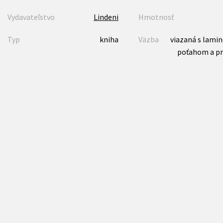
Vydavateľstvo
Lindeni
Hmotnosť
Typ
kniha
Väzba
viazaná s lami
poťahom a p