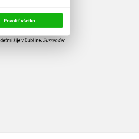
í štadióny s kapelou U2 už
Povoliť všetko
osičov, vyhrala 22 cien
 celoživotné dielo v
deťmi žije v Dubline.
Surrender