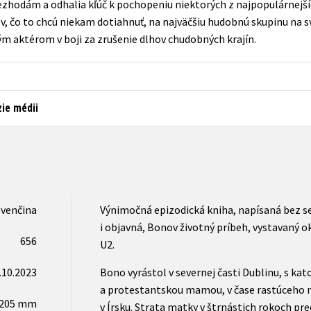
hodám a odhalia kľúč k pochopeniu niektorých z najpopulárnejších
Počítače
v, čo to chcú niekam dotiahnuť, na najväčšiu hudobnú skupinu na s
dy
Young adult
Poézia
ým aktérom v boji za zrušenie dlhov chudobných krajín.
Young adult (SK)
Populárno - náučná pre dospelých
Zdravie a životný štýl
Populárno - náučné pre deti
ie médii
Všetky tituly
ovenčina
Výnimočná epizodická kniha, napísaná bez se
i objavná, Bonov životný príbeh, vystavaný ok
656
U2.
.10.2023
Bono vyrástol v severnej časti Dublinu, s ka
a protestantskou mamou, v čase rastúceho 
x205 mm
v Írsku. Strata matky v štrnástich rokoch pr