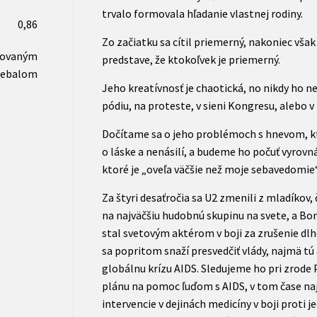
trvalo formovala hľadanie vlastnej rodiny.
0,86
Zo začiatku sa cítil priemerný, nakoniec však 
novaným
predstave, že ktokoľvek je priemerný.
rebalom
Jeho kreatívnosť je chaotická, no nikdy ho neop
pódiu, na proteste, v sieni Kongresu, alebo 
Dočítame sa o jeho problémoch s hnevom, kt
o láske a nenásilí, a budeme ho počuť vyrovn
ktoré je „oveľa väčšie než moje sebavedomie“
Za štyri desaťročia sa U2 zmenili z mladíkov,
na najväčšiu hudobnú skupinu na svete, a Bon
stal svetovým aktérom v boji za zrušenie dlh
sa popritom snaží presvedčiť vlády, najmä tú
globálnu krízu AIDS. Sledujeme ho pri zrod
plánu na pomoc ľuďom s AIDS, v tom čase naj
intervencie v dejinách medicíny v boji proti 