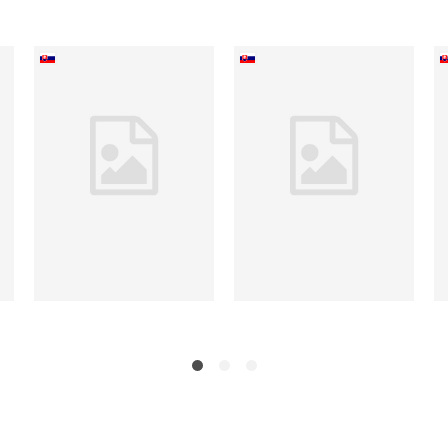
Cesta šamana
Sir Lewis (2. akosť)
Hernán Huarache Mamani
Michael E. Sawyer
Do košíka
Do košíka
20,32 €
12,45 €