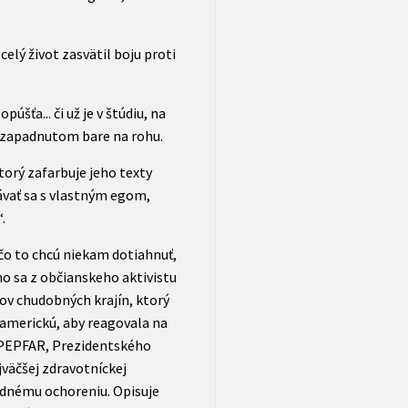
celý život zasvätil boju proti
úšťa... či už je v štúdiu, na
v zapadnutom bare na rohu.
orý zafarbuje jeho texty
ávať sa s vlastným egom,
.
 čo to chcú niekam dotiahnuť,
o sa z občianskeho aktivistu
ov chudobných krajín, ktorý
 americkú, aby reagovala na
e PEPFAR, Prezidentského
väčšej zdravotníckej
jednému ochoreniu. Opisuje