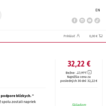
EN
Prihlásiť
0,00 €
32,22 €
37,90 €
Bežne
Najnižšia cena za
posledných 30 dní:
32,22 €
o podpore blízkych.
2 spolu zostali napriek
Skladom