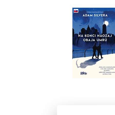
Na konci naozaj oba
umrú (2. akosť)
Adam Silvera
Do košíka
8,50 €