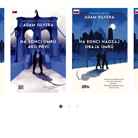
ja
Na konci naozaj obaja
Na konci umrú ako prví
umrú
Adam Silvera
Adam Silvera
Do košíka
Do košíka
16,14 €
14,02 €