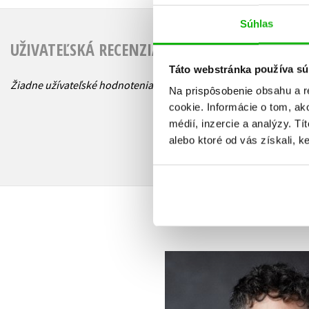
Súhlas
UŽIVATEĽSKÁ RECENZIA
Táto webstránka používa sú
Žiadne užívateľské hodnotenia nie sú dostupné.
Na prispôsobenie obsahu a r
cookie. Informácie o tom, ak
médií, inzercie a analýzy. Tí
alebo ktoré od vás získali, ke