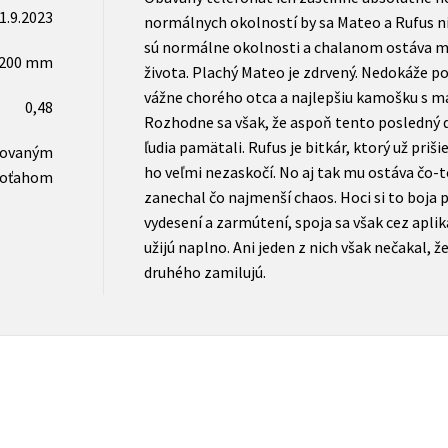
1.9.2023
normálnych okolností by sa Mateo a Rufus nik
sú normálne okolnosti a chalanom ostáva me
x200 mm
života. Plachý Mateo je zdrvený. Nedokáže po
vážne chorého otca a najlepšiu kamošku s 
0,48
Rozhodne sa však, že aspoň tento posledný de
ľudia pamätali. Rufus je bitkár, ktorý už priši
novaným
ho veľmi nezaskočí. No aj tak mu ostáva čo-t
oťahom
zanechal čo najmenší chaos. Hoci si to boja 
vydesení a zarmútení, spoja sa však cez apliká
užijú naplno. Ani jeden z nich však nečakal, ž
druhého zamilujú.