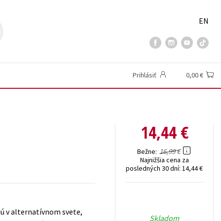
EN
Prihlásiť
0,00 €
14,44 €
16,99 €
Bežne
Najnižšia cena za
posledných 30 dní:
14,44 €
jú v alternatívnom svete,
Skladom