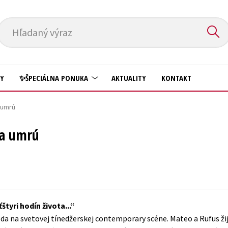
Hľadaný výraz
HY
✨ŠPECIÁLNA PONUKA
AKTUALITY
KONTAKT
 umrú
Predškoláci
Komiks
ja umrú
Príroda a záhrada
Krížovky
Prírodné vedy
Kuchárske knihy
Technické vedy
New Adult
Učebnice
Obchod a ekonómia
tyri hodín života...
Umenie a kultúra
Ostatné
zda na svetovej tínedžerskej contemporary scéne. Mateo a Rufus ži
Výchova a pedagogika