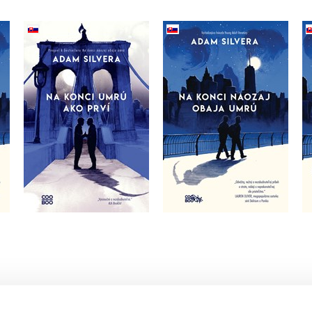
ja
Na konci naozaj obaja
Na konci umrú ako prví
umrú
Adam Silvera
Adam Silvera
Do košíka
Do košíka
16,14 €
14,02 €