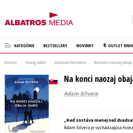
KATEGÓRIE
BESTSELLERY
NOVINKY
🔖 OUTLET KNI
Domov
Young adult
Súčasná literatúra
Na konci naozaj obaja
🛍️ Darčekové poukazy
Cestovanie
✍️Knihy s podpisom
Na konci naozaj oba
Darčekové publikácie
🎁 Limitované balíčky
Digitálna fotografia
Adam Silvera
🔥 Výhodné predpredaje
Doplnkový sortiment
🏷️ Zlacnené knihy
Ezoterika a duchovný svet
Keď zostáva menej než dvadsaťš
⚔️ Zaklínač na CD
História a military
Adam Silvera je vychádzajúca hvie
🔖Outlet knihy
Hobby