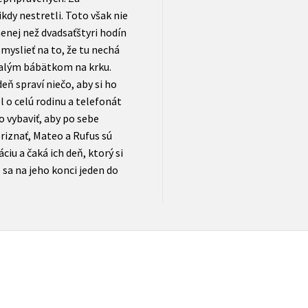
dy nestretli. Toto však nie
nej než dvadsaťštyri hodín
myslieť na to, že tu nechá
malým bábätkom na krku.
ň spraví niečo, aby si ho
el o celú rodinu a telefonát
o vybaviť, aby po sebe
priznať, Mateo a Rufus sú
ciu a čaká ich deň, ktorý si
e sa na jeho konci jeden do