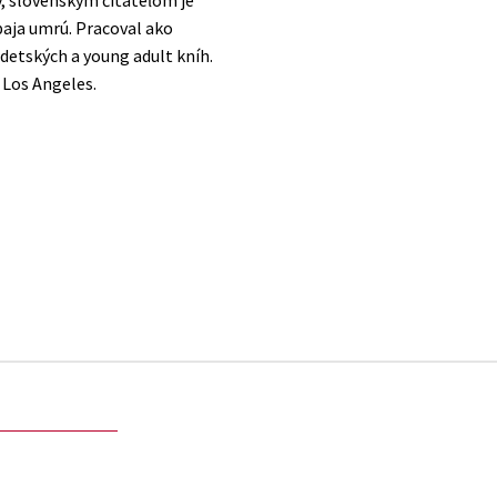
, slovenským čitateľom je
aja umrú. Pracoval ako
detských a young adult kníh.
v Los Angeles.