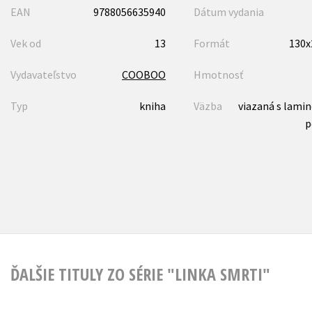
EAN
9788056635940
Dátum vydania
Vek od
13
Formát
130
Vydavateľstvo
COOBOO
Hmotnosť
Typ
kniha
Väzba
viazaná s lami
p
ĎALŠIE TITULY ZO SÉRIE "LINKA SMRTI"