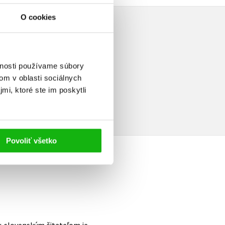
O cookies
vnosti používame súbory
om v oblasti sociálnych
a
mi, ktoré ste im poskytli
Povoliť všetko