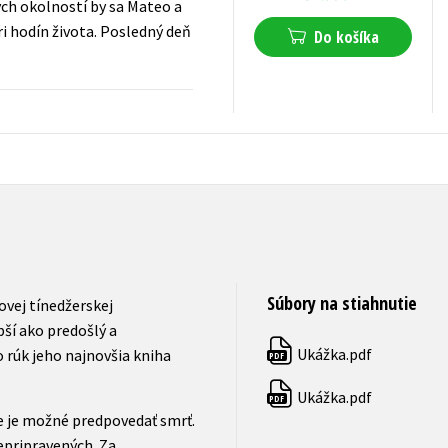
ch okolností by sa Mateo a
i hodín života. Posledný deň
Do košíka
14,44
€
s DPH
Súbory na stiahnutie
ovej tínedžerskej
ší ako predošlý a
Ukážka.pdf
 rúk jeho najnovšia kniha
PDF
Ukážka.pdf
PDF
de je možné predpovedať smrť.
epripravených. Za