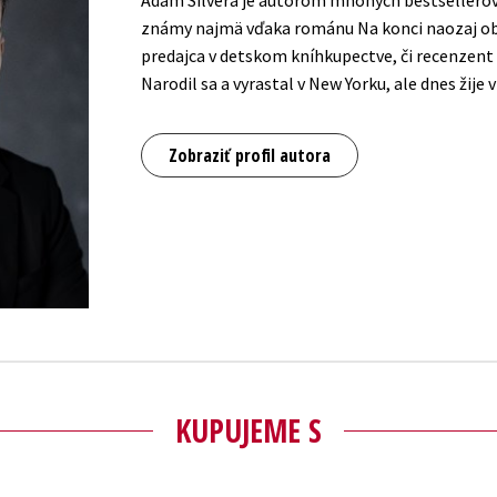
Adam Silvera je autorom mnohých bestsellerov
známy najmä vďaka románu Na konci naozaj ob
predajca v detskom kníhkupectve, či recenzent 
Narodil sa a vyrastal v New Yorku, ale dnes žije 
Zobraziť profil autora
KUPUJEME S