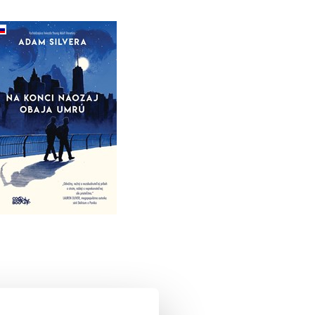
Na konci naozaj obaja
umrú
Adam Silvera
Do košíka
14,02 €