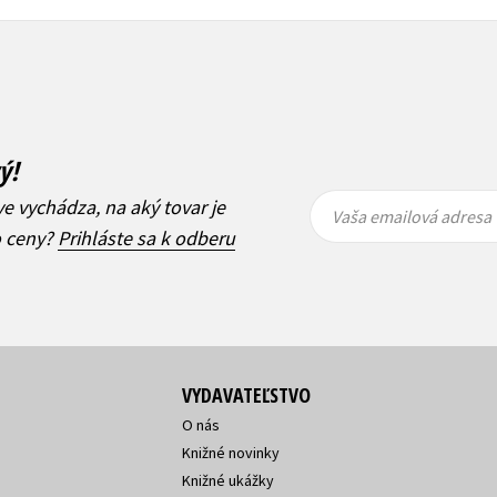
ý!
Vaša
Vaša
ve vychádza, na aký tovar je
emailová
emailová
Vaša emailová adresa
adresa
adresa
o ceny?
Prihláste sa k odberu
VYDAVATEĽSTVO
O nás
Knižné novinky
Knižné ukážky