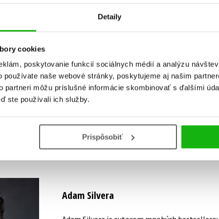
Detaily
bory cookies
Vaše hodnotenie
eklám, poskytovanie funkcií sociálnych médií a analýzu návšte
o používate naše webové stránky, poskytujeme aj našim partner
Používateľskú recenziu môžu vkladať len registrovaní užívateli
to partneri môžu príslušné informácie skombinovať s ďalšími údaj
ď ste používali ich služby.
Prihlásiť
Prispôsobiť
AUTOR KNIHY
Adam Silvera