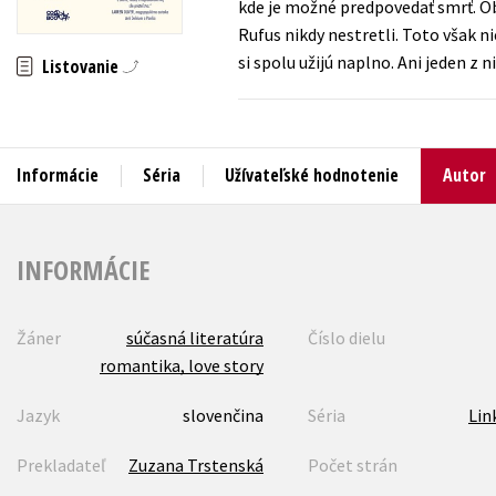
kde je možné predpovedať smrť. O
Rufus nikdy nestretli. Toto však 
Humanitné a spoločenské ve
Auto - moto
si spolu užijú naplno. Ani jeden z 
Listovanie
Jazyky
Beletria pre deti
Kalendáre, diáre
Beletria pre dospelých
Kariéra a osobný rozvoj
Informácie
Séria
Užívateľské hodnotenie
Autor
INFORMÁCIE
Žáner
súčasná literatúra
Číslo dielu
romantika, love story
Jazyk
slovenčina
Séria
Lin
Prekladateľ
Zuzana Trstenská
Počet strán