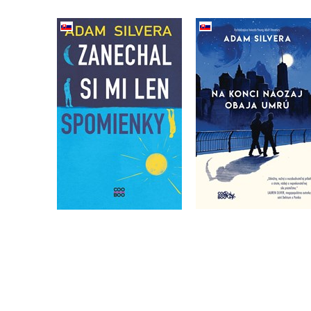
Na konci naozaj oba
Zanechal si mi len
umrú (2. akosť)
spomienky
Adam Silvera
Adam Silvera
Do košíka
Do košíka
14,44 €
8,50 €