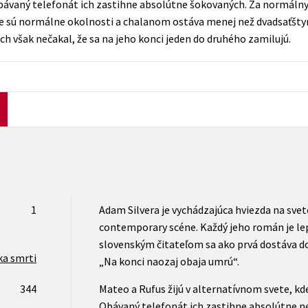
bávaný telefonát ich zastihne absolútne šokovaných. Za normálny
Počítače
nie sú normálne okolnosti a chalanom ostáva menej než dvadsaťštyr
dy
Young adult
Poézia
nich však nečakal, že sa na jeho konci jeden do druhého zamilujú.
Young adult (SK)
Populárno - náučná pre dospelých
Zdravie a životný štýl
Populárno - náučné pre deti
Všetky tituly
1
Adam Silvera je vychádzajúca hviezda na svet
contemporary scéne. Každý jeho román je lep
slovenským čitateľom sa ako prvá dostáva do
ka smrti
„Na konci naozaj obaja umrú“.
344
Mateo a Rufus žijú v alternatívnom svete, k
Obávaný telefonát ich zastihne absolútne n