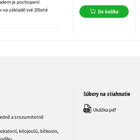
kladem je pochopení
k na základě své 20leté
Do košíka
10,19
€
s DPH
Súbory na stiahnutie
Ukážka.pdf
PDF
ledně a srozumitelně
kalorií, kilojoulů, bílkovin,
sodíku