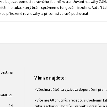
ukru bojovat pomocí správného jídelníčku a snižování nadváhy. Zá
Počítače
itřního tuku, který brání správnému fungování inzulinu. Autoři ta
dy
Young adult
Poézia
ělo do přirozené rovnováhy, a přitom si zdravě pochutnat.
Young adult (SK)
Populárno - náučná pre dospelých
Zdravie a životný štýl
Populárno - náučné pre deti
Všetky tituly
čeština
V knize najdete:
• Všechna důležitá výživová doporučení přeh
6460121
• Více než 60 chutných receptů s uvedením kilo
14
tuků, sacharidů, hořčíku, vápníku, draslíku a 