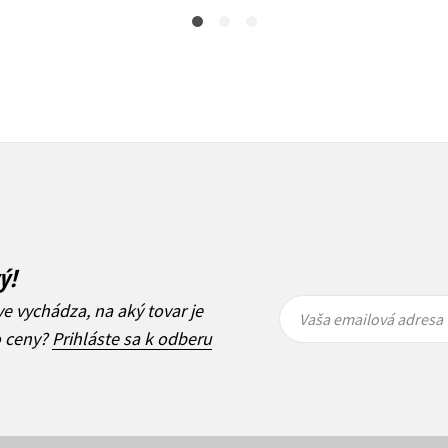
ý!
Vaša
Vaša
ve vychádza, na aký tovar je
emailová
emailová
Vaša emailová adresa
adresa
adresa
o ceny?
Prihláste sa k odberu