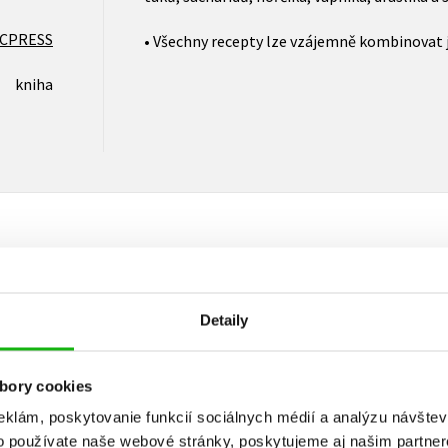
CPRESS
• Všechny recepty lze vzájemně kombinovat
kniha
Vaše hodnotenie
Detaily
Používateľskú recenziu môžu vkladať len registrovaní užívateli
bory cookies
Prihlásiť
eklám, poskytovanie funkcií sociálnych médií a analýzu návšte
o používate naše webové stránky, poskytujeme aj našim partner