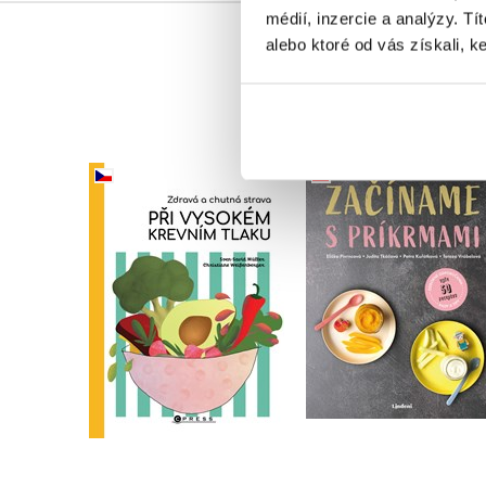
médií, inzercie a analýzy. Tí
alebo ktoré od vás získali, ke
Začíname s príkrma
Zdravá a chutná strava
,
Judita Tkáčová
při vysokém krevním
,
Eliška Pivrncová
tlaku
,
Petra Kuřátková
Tereza Vrábelová
Sven-David Muller
Do košíka
Do košíka
10,19 €
14,44 €