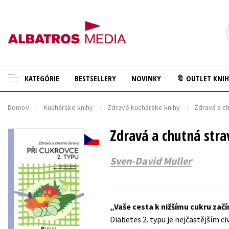
KATEGÓRIE
BESTSELLERY
NOVINKY
🔖 OUTLET KNI
Domov
Kuchárske knihy
Zdravé kuchárske knihy
Zdravá a ch
🛍️ Darčekové poukazy
Cestovanie
✍️Knihy s podpisom
Zdravá a chutná stra
Darčekové publikácie
🎁 Limitované balíčky
Digitálna fotografia
Sven-David Muller
🔥 Výhodné predpredaje
Doplnkový sortiment
🏷️ Zlacnené knihy
Ezoterika a duchovný svet
Vaše cesta k nižšímu cukru začíná
⚔️ Zaklínač na CD
História a military
Diabetes 2. typu je nejčastějším c
🔖Outlet knihy
Hobby