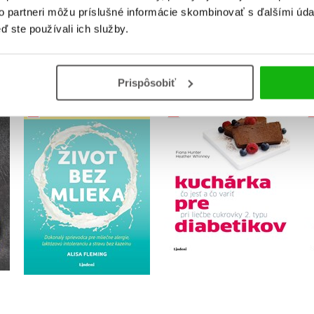
to partneri môžu príslušné informácie skombinovať s ďalšími údaj
ď ste používali ich služby.
KUPUJEME S
Prispôsobiť
mi
Kuchárka pre
Život bez mlieka
diabetikov - čo jesť a
čo variť pri liečbe
Alisa Fleming
cukrovky 2. typu (2.
,
Fiona Hunter
akosť)
Heather Whinney
Do košíka
Do košíka
21,17 €
12,45 €