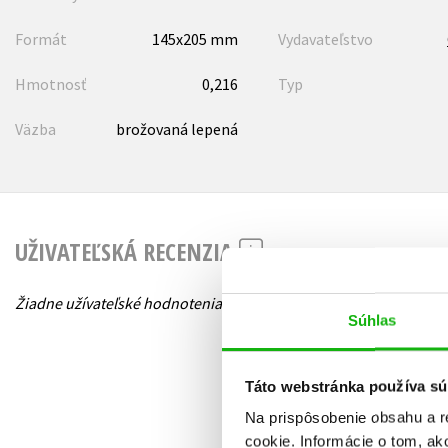
Formát
145x205 mm
Vydavateľstvo
Hmotnosť
0,216
Typ
Väzba
brožovaná lepená
UŽIVATEĽSKÁ RECENZIA
Žiadne užívateľské hodnotenia nie sú dostupné.
Súhlas
Táto webstránka používa sú
Na prispôsobenie obsahu a r
cookie. Informácie o tom, ak