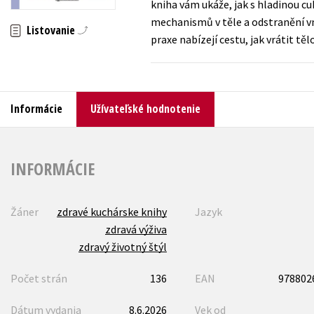
kniha vám ukáže, jak s hladinou c
mechanismů v těle a odstranění vn
Humanitné a spoločenské ve
Listovanie
Auto - moto
praxe nabízejí cestu, jak vrátit t
Jazyky
Beletria pre deti
Kalendáre, diáre
Beletria pre dospelých
Kariéra a osobný rozvoj
Informácie
Užívateľské hodnotenie
INFORMÁCIE
Žáner
zdravé kuchárske knihy
Jazyk
zdravá výživa
zdravý životný štýl
Počet strán
136
EAN
978802
Dátum vydania
8.6.2026
Vek od