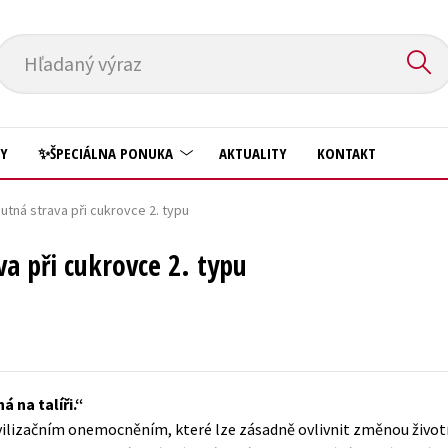
Hľadaný výraz
HY
✨ŠPECIÁLNA PONUKA
AKTUALITY
KONTAKT
utná strava při cukrovce 2. typu
Predškoláci
Komiks
va při cukrovce 2. typu
Príroda a záhrada
Krížovky
Prírodné vedy
Kuchárske knihy
Technické vedy
New Adult
Učebnice
Obchod a ekonómia
 na talíři.
Umenie a kultúra
Ostatné
ivilizačním onemocněním, které lze zásadně ovlivnit změnou životn
Výchova a pedagogika