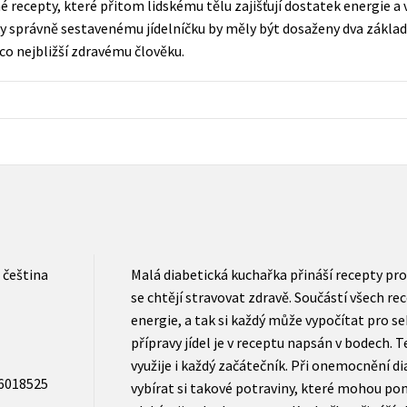
 recepty, které přitom lidskému tělu zajišťují dostatek energie a 
Počítače
 správně sestavenému jídelníčku by měly být dosaženy dva základn
dy
Young adult
Poézia
co nejbližší zdravému člověku.
Young adult (SK)
Populárno - náučná pre dospelých
Zdravie a životný štýl
Populárno - náučné pre deti
Všetky tituly
čeština
Malá diabetická kuchařka přináší recepty pro d
se chtějí stravovat zdravě. Součástí všech re
energie, a tak si každý může vypočítat pro se
přípravy jídel je v receptu napsán v bodech. 
využije i každý začátečník. Při onemocnění di
6018525
vybírat si takové potraviny, které mohou pom