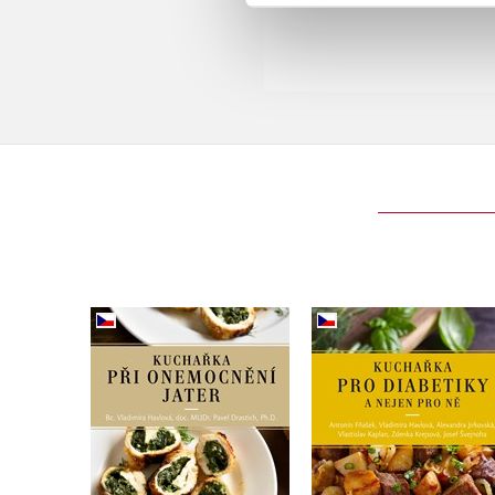
Kuchařka pro diabet
Kuchařka při
onemocnění jater
,
Antonín Fňašek
,
Vladimíra Havlová
,
Vladimíra Havlová
,
Alexandra Jirkovská
Pavel Drastich
,
MUDr. Zdenka Krejso
,
MUDr. Vlastislav Kapl
Josef Švejnoha