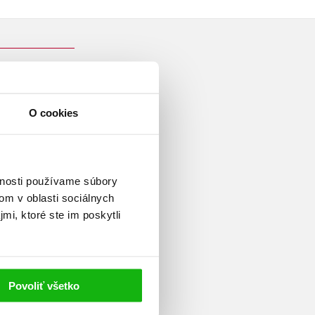
O cookies
 edukační sestra v Centru
í medicíny v Praze.
ologie a získala atestaci z
vnosti používame súbory
u sekce sester České
om v oblasti sociálnych
borných publikací.
mi, ktoré ste im poskytli
Povoliť všetko