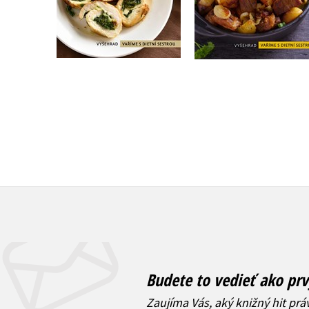
Do košíka
Do košíka
9,17 €
14,02 €
Budete to vedieť ako prv
Zaujíma Vás, aký knižný hit prá