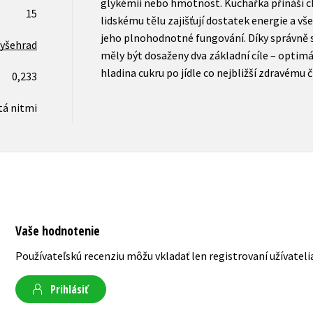
glykémii nebo hmotnost. Kuchařka přináší c
15
lidskému tělu zajišťují dostatek energie a vš
jeho plnohodnotné fungování. Díky správně 
yšehrad
měly být dosaženy dva základní cíle – optim
hladina cukru po jídle co nejbližší zdravému 
0,233
tá nitmi
Vaše hodnotenie
Používateľskú recenziu môžu vkladať len registrovaní užívateli
Prihlásiť