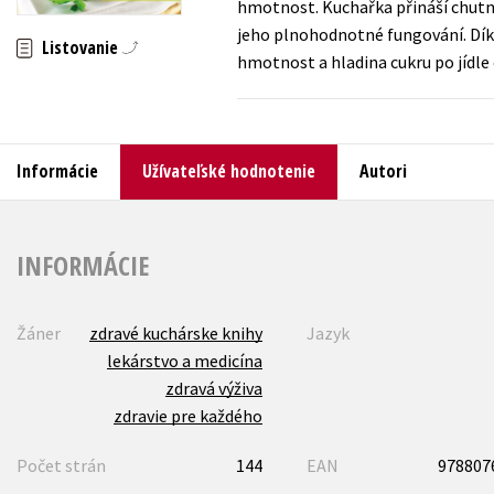
hmotnost. Kuchařka přináší chutné
jeho plnohodnotné fungování. Díky
Humanitné a spoločenské ve
Listovanie
Auto - moto
hmotnost a hladina cukru po jídle 
Jazyky
Beletria pre deti
Kalendáre, diáre
Beletria pre dospelých
Kariéra a osobný rozvoj
Informácie
Užívateľské hodnotenie
Autori
INFORMÁCIE
Žáner
zdravé kuchárske knihy
Jazyk
lekárstvo a medicína
zdravá výživa
zdravie pre každého
Počet strán
144
EAN
978807