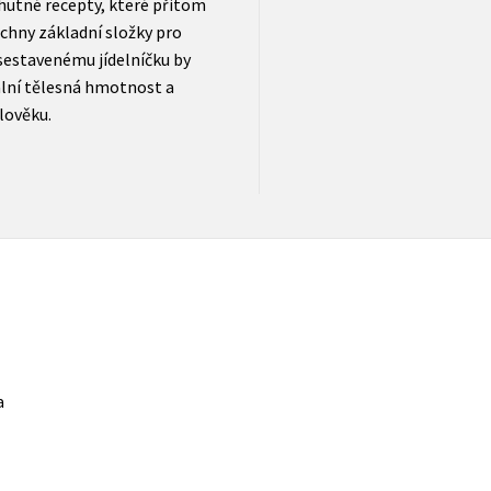
hutné recepty, které přitom
echny základní složky pro
sestavenému jídelníčku by
ální tělesná hmotnost a
člověku.
a