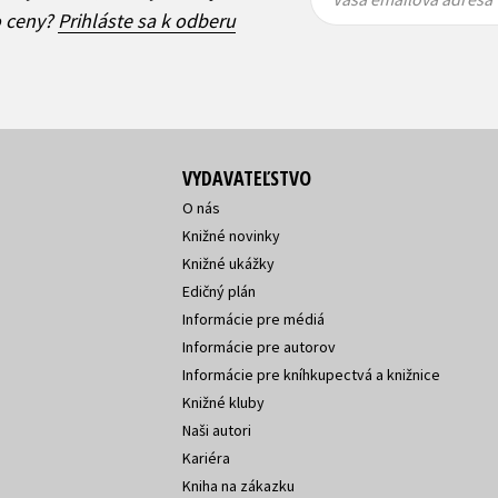
adresa
adresa
o ceny?
Prihláste sa k odberu
VYDAVATEĽSTVO
O nás
Knižné novinky
Knižné ukážky
Edičný plán
Informácie pre médiá
Informácie pre autorov
Informácie pre kníhkupectvá a knižnice
Knižné kluby
Naši autori
Kariéra
Kniha na zákazku