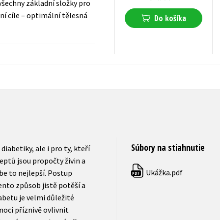
všechny základní složky pro
í cíle – optimální tělesná
Do košíka
7,64
€
s DPH
Súbory na stiahnutie
iabetiky, ale i pro ty, kteří
ceptů jsou propočty živin a
Ukážka.pdf
be to nejlepší. Postup
PDF
Tento způsob jistě potěší a
abetu je velmi důležité
oci příznivě ovlivnit