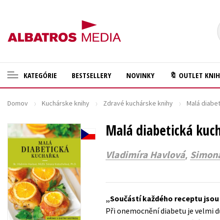
KATEGÓRIE
BESTSELLERY
NOVINKY
🔖 OUTLET KNI
Domov
Kuchárske knihy
Zdravé kuchárske knihy
Malá diabe
🛍️ Darčekové poukazy
Cestovanie
✍️Knihy s podpisom
Malá diabetická kuc
Darčekové publikácie
🎁 Limitované balíčky
Digitálna fotografia
,
Vladimíra Havlová
Simona
🔥 Výhodné predpredaje
Doplnkový sortiment
🏷️ Zlacnené knihy
Ezoterika a duchovný svet
Součástí každého receptu jsou 
⚔️ Zaklínač na CD
História a military
Při onemocnění diabetu je velmi d
🔖Outlet knihy
Hobby