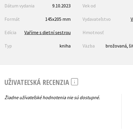
Dátum vydania
9.10.2023
Vek od
Formát
145x205 mm
Vydavateľstvo
V
Edícia
Vaříme s dietní sestrou
Hmotnosť
Typ
kniha
Väzba
brožovaná, ši
UŽIVATEĽSKÁ RECENZIA
Žiadne užívateľské hodnotenia nie sú dostupné.