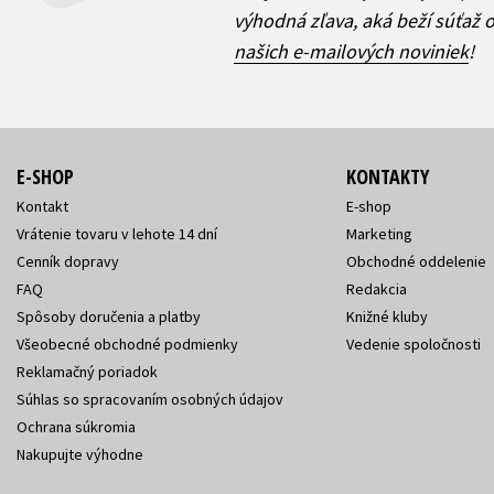
výhodná zľava, aká beží súťaž 
našich e-mailových noviniek
!
E-SHOP
KONTAKTY
Kontakt
E-shop
Vrátenie tovaru v lehote 14 dní
Marketing
Cenník dopravy
Obchodné oddelenie
FAQ
Redakcia
Spôsoby doručenia a platby
Knižné kluby
Všeobecné obchodné podmienky
Vedenie spoločnosti
Reklamačný poriadok
Súhlas so spracovaním osobných údajov
Ochrana súkromia
Nakupujte výhodne