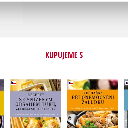
KUPUJEME S
iky
Recepty se sníženým
Kuchařka při
obsahem tuků,
onemocnění žaludku
zejména cholesterolu
,
Vladimíra Havlová
Petr Wohl
,
Vladimíra Havlová
vá
Alexandra Jirkovská
an