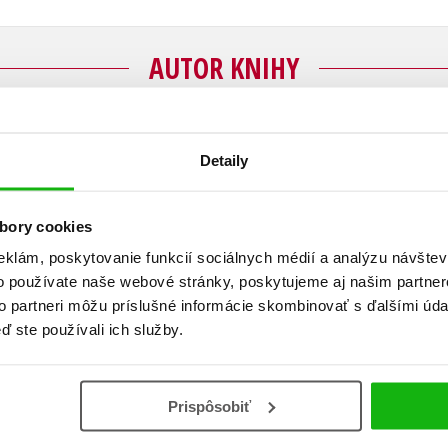
AUTOR KNIHY
Vladimíra Havlová
Detaily
Bc. Vladimíra Havlová pracuje od roku 1992 jako
bory cookies
diabetologie Institutu klinické a experimentáln
Vystudovala střední zdravotní školu – obor diet
eklám, poskytovanie funkcií sociálnych médií a analýzu návšte
poruch metabolismu a výživy. Je členkou výbor
o používate naše webové stránky, poskytujeme aj našim partner
diabetologické společnosti a autorkou řady od
to partneri môžu príslušné informácie skombinovať s ďalšími údaj
ď ste používali ich služby.
Zobraziť profil autora
Prispôsobiť