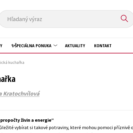
Hľadaný výraz
HY
✨ŠPECIÁLNA PONUKA
AKTUALITY
KONTAKT
tická kuchařka
Predškoláci
Komiks
hařka
Príroda a záhrada
Krížovky
Prírodné vedy
Kuchárske knihy
 Kratochvílová
Technické vedy
New Adult
Učebnice
Obchod a ekonómia
propočty živin a energie
Umenie a kultúra
Ostatné
ůležité vybírat si takové potraviny, které mohou pomoci příznivě 
Výchova a pedagogika