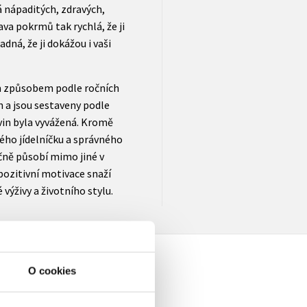
 nápaditých, zdravých,
ava pokrmů tak rychlá, že ji
dná, že ji dokážou i vaši
m způsobem podle ročních
 a jsou sestaveny podle
in byla vyvážená. Kromě
ého jídelníčku a správného
čně působí mimo jiné v
pozitivní motivace snaží
ýživy a životního stylu.
O cookies