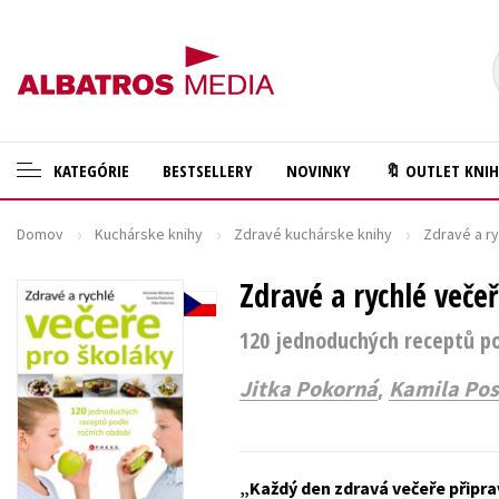
KATEGÓRIE
BESTSELLERY
NOVINKY
🔖 OUTLET KNI
Domov
Kuchárske knihy
Zdravé kuchárske knihy
Zdravé a ry
🛍️ Darčekové poukazy
Cestovanie
✍️Knihy s podpisom
Zdravé a rychlé veče
Darčekové publikácie
🎁 Limitované balíčky
Digitálna fotografia
120 jednoduchých receptů po
🔥 Výhodné predpredaje
Doplnkový sortiment
,
Jitka Pokorná
Kamila Pos
🏷️ Zlacnené knihy
Ezoterika a duchovný svet
⚔️ Zaklínač na CD
História a military
Každý den zdravá večeře připra
🔖Outlet knihy
Hobby