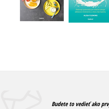
Do košíka
Do košíka
21,17 €
14,44 €
Budete to vedieť ako prv