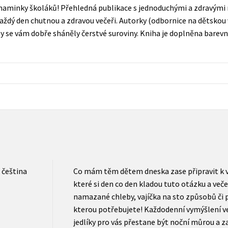
Počítače
aminky školáků! Přehledná publikace s jednoduchými a zdravými 
dy
Young adult
ždý den chutnou a zdravou večeři. Autorky (odbornice na dětskou v
Poézia
y se vám dobře sháněly čerstvé suroviny. Kniha je doplněna barev
Young adult (SK)
Populárno - náučná pre dospelých
Zdravie a životný štýl
Populárno - náučné pre deti
Všetky tituly
čeština
Co mám těm dětem dneska zase připravit k ve
které si den co den kladou tuto otázku a večer
namazané chleby, vajíčka na sto způsobů či pá
kterou potřebujete! Každodenní vymýšlení v
jedlíky pro vás přestane být noční můrou a z