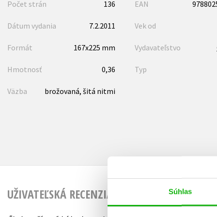
Počet strán
136
EAN
978802
Dátum vydania
7.2.2011
Vek od
Formát
167x225 mm
Vydavateľstvo
Hmotnosť
0,36
Typ
Väzba
brožovaná, šitá nitmi
UŽIVATEĽSKÁ RECENZIA
Súhlas