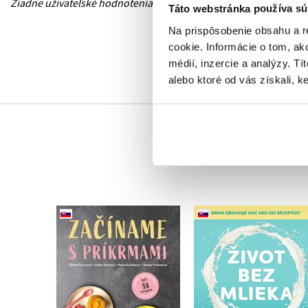
Žiadne užívateľské hodnotenia nie sú dostupné.
Táto webstránka používa sú
Na prispôsobenie obsahu a r
cookie. Informácie o tom, ak
médií, inzercie a analýzy. Tí
alebo ktoré od vás získali, ke
Začíname s príkrmami
Život bez mlieka
,
Judita Tkáčová
,
Eliška Pivrncová
Alisa Fleming
,
Petra Kuřátková
Tereza Vrábelová