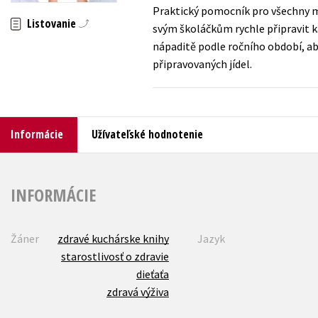
Praktický pomocník pro všechny m
Listovanie
Humanitné a spoločenské ve
svým školáčkům rychle připravit ka
Auto - moto
nápaditě podle ročního období, ab
Jazyky
Beletria pre deti
připravovaných jídel.
Kalendáre, diáre
Beletria pre dospelých
Kariéra a osobný rozvoj
Informácie
Užívateľské hodnotenie
INFORMÁCIE
Žáner
zdravé kuchárske knihy
Jazyk
starostlivosť o zdravie
dieťaťa
zdravá výživa