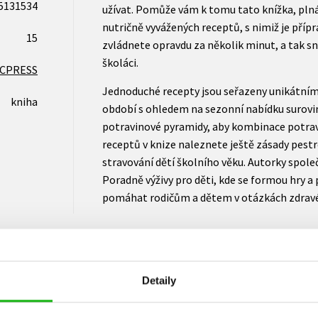
5131534
užívat. Pomůže vám k tomu tato knížka, plná
nutričně vyvážených receptů, s nimiž je přípr
15
zvládnete opravdu za několik minut, a tak sna
školáci.
CPRESS
Jednoduché recepty jsou seřazeny unikátní
kniha
období s ohledem na sezonní nabídku surovin
potravinové pyramidy, aby kombinace potrav
receptů v knize naleznete ještě zásady pestr
stravování dětí školního věku. Autorky spole
Poradně výživy pro děti, kde se formou hry a 
pomáhat rodičům a dětem v otázkách zdravé v
Detaily