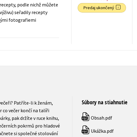
recepty, podle nichž můžete
Predaj ukončený
ýživu) seřadily recepty
nými fotografiemi
10,19
€
s DPH
Súbory na stiahnutie
čeři? Patříte-li k ženám,
 co večer končí na talíři
Obsah.pdf
rky, pak držíte v ruce knihu,
PDF
ečerních pokrmů pro hladové
Ukážka.pdf
PDF
ačnete si společné stolování