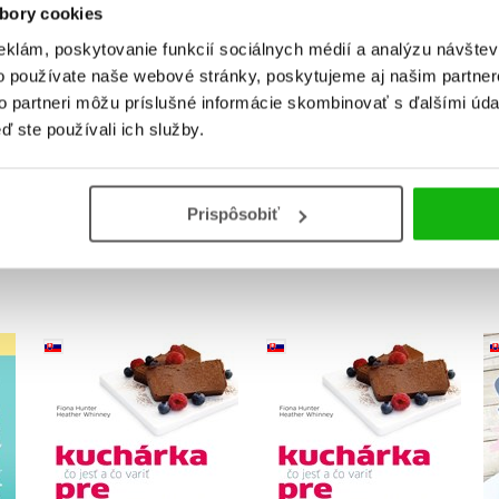
Vaše hodnotenie
bory cookies
Používateľskú recenziu môžu vkladať len registrovaní užívateli
eklám, poskytovanie funkcií sociálnych médií a analýzu návšte
o používate naše webové stránky, poskytujeme aj našim partner
Prihlásiť
to partneri môžu príslušné informácie skombinovať s ďalšími údaj
ď ste používali ich služby.
Prispôsobiť
KUPUJEME S
Kuchárka pre
Kuchárka pre
diabetikov - čo jesť a
diabetikov
čo variť pri liečbe
,
Fiona Hunter
cukrovky 2. typu (2.
,
Fiona Hunter
Heather Whinney
akosť)
Heather Whinney