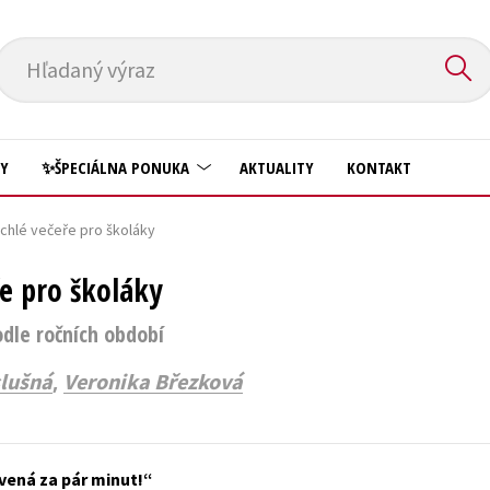
Hľadaný výraz
HY
✨ŠPECIÁLNA PONUKA
AKTUALITY
KONTAKT
chlé večeře pro školáky
Predškoláci
Komiks
ře pro školáky
Príroda a záhrada
Krížovky
Prírodné vedy
dle ročních období
Kuchárske knihy
Technické vedy
New Adult
,
lušná
Veronika Březková
Učebnice
Obchod a ekonómia
Umenie a kultúra
Ostatné
vená za pár minut!
Výchova a pedagogika