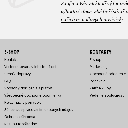
Zaujíma Vás, aký knižný hit prá
výhodná zľava, aká beží súťaž 
našich e-mailových noviniek
!
E-SHOP
KONTAKTY
Kontakt
E-shop
Vrátenie tovaru v lehote 14 dní
Marketing
Cenník dopravy
Obchodné oddelenie
FAQ
Redakcia
Spôsoby doručenia a platby
Knižné kluby
Všeobecné obchodné podmienky
Vedenie spoločnosti
Reklamačný poriadok
Súhlas so spracovaním osobných údajov
Ochrana súkromia
Nakupujte výhodne