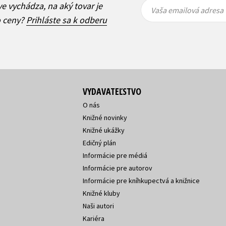
Vaša
Vaša
ve vychádza, na aký tovar je
emailová
emailová
Vaša emailová adresa
adresa
adresa
o ceny?
Prihláste sa k odberu
VYDAVATEĽSTVO
O nás
Knižné novinky
Knižné ukážky
Edičný plán
Informácie pre médiá
Informácie pre autorov
Informácie pre kníhkupectvá a knižnice
Knižné kluby
Naši autori
Kariéra